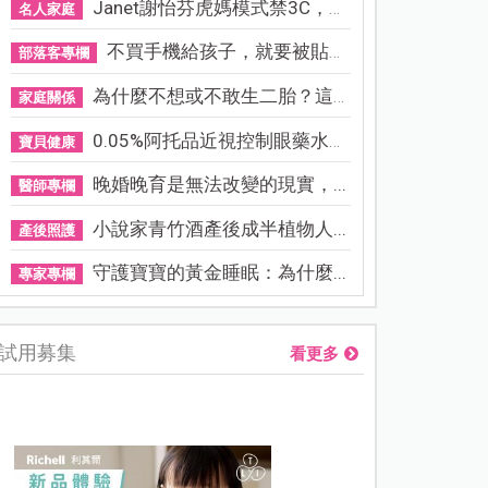
Janet謝怡芬虎媽模式禁3C，看...
名人家庭
不買手機給孩子，就要被貼「...
部落客專欄
為什麼不想或不敢生二胎？這8...
家庭關係
0.05%阿托品近視控制眼藥水納...
寶貝健康
晚婚晚育是無法改變的現實，...
醫師專欄
小說家青竹酒產後成半植物人...
產後照護
守護寶寶的黃金睡眠：為什麼...
專家專欄
試用募集
看更多