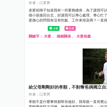
作者：口罩男
老婆前陣子知道我有一些要務纏身，為了讓我可
個小孩接回台北，好讓我可以專心處理。專心忙
婆擔心的問我有沒有吃飯、工作來得及嗎？一直
完，邊道歉邊跟我說：「老公，你辛苦了。」
收藏
關鍵字：
夫妻
、
婚姻關係
、
夫妻相處
給父母剛剛好的孝順，不剝奪爸媽獨立自
作者：口罩男
孝順不是什麼事情都幫你做好。我母親一直有爬
單輕量的阻力訓練，她邊做邊跟我抱怨說：「你