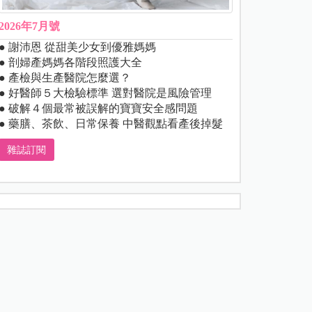
2026年7月號
● 謝沛恩 從甜美少女到優雅媽媽
● 剖婦產媽媽各階段照護大全
● 產檢與生產醫院怎麼選？
● 好醫師５大檢驗標準 選對醫院是風險管理
● 破解４個最常被誤解的寶寶安全感問題
● 藥膳、茶飲、日常保養 中醫觀點看產後掉髮
雜誌訂閱