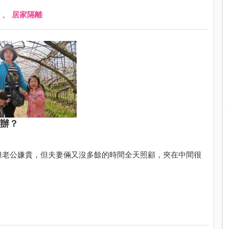
、
居家隔離
麼辦？
，但老公嫌貴，但夫妻倆又沒多餘的時間全天照顧，夾在中間很