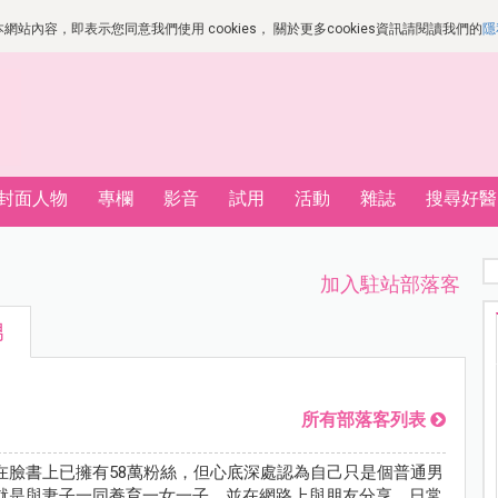
站內容，即表示您同意我們使用 cookies， 關於更多cookies資訊請閱讀我們的
隱
封面人物
專欄
影音
試用
活動
雜誌
搜尋好醫
加入駐站部落客
男
所有部落客列表
在臉書上已擁有58萬粉絲，但心底深處認為自己只是個普通男
就是與妻子一同養育一女一子，並在網路上與朋友分享，日常