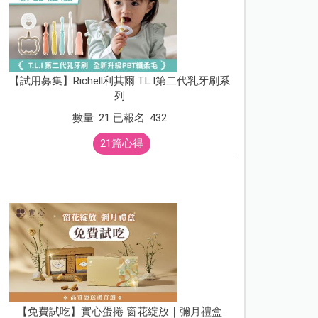
【試用募集】Richell利其爾 T.L.I第二代乳牙刷系
列
數量: 21 已報名: 432
21篇心得
【免費試吃】實心蛋捲 窗花綻放｜彌月禮盒