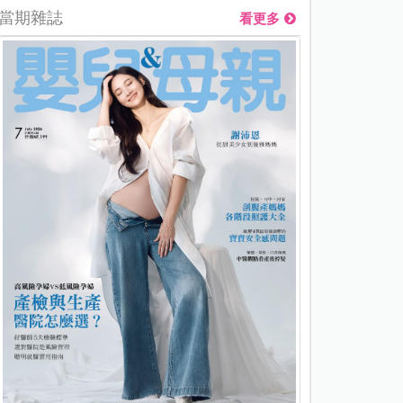
當期雜誌
看更多