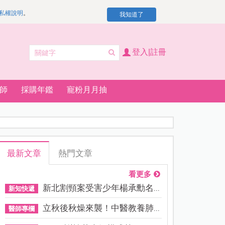
私權說明
。
我知道了
登入|註冊
師
採購年鑑
寵粉月月抽
最新文章
熱門文章
看更多
新北割頸案受害少年楊承勳名...
新知快遞
立秋後秋燥來襲！中醫教養肺...
醫師專欄