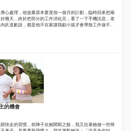
以專心處理，他放棄原本要度假一個月的計劃，臨時回來把兩
了好幾天，終於把部分的工作消化完，看了一下手機訊息，老
很內疚道歉說，都是他不在家讓我顧小孩才會導致工作做不
主的機會
山跟快走的習慣，前陣子在她閒暇之餘，我又拉著她做一些簡
這不孝子，是要累死我嗎？」我笑著對她說：「這是為你好，