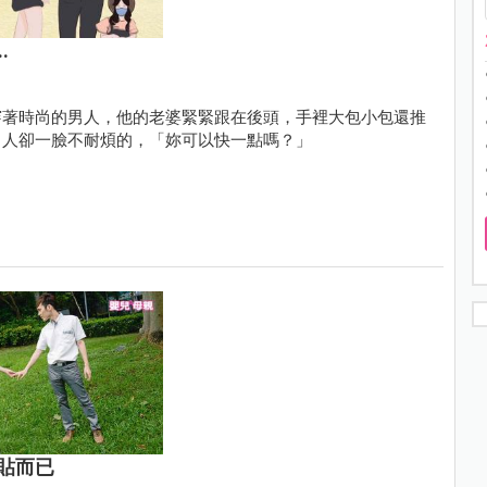
.
穿著時尚的男人，他的老婆緊緊跟在後頭，手裡大包小包還推
男人卻一臉不耐煩的，「妳可以快一點嗎？」
貼而已