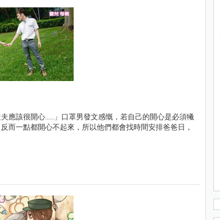
該很開心......」口罩男發文感慨，若自己的開心是必須犧
，反而一點都開心不起來，所以他們都會找時間安排爸爸日，