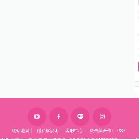
網站地圖
│
隱私權說明
│
客服中心
│
廣告與合作
|
RSS