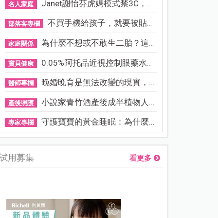
Janet謝怡芬虎媽模式禁3C，看...
名人家庭
不買手機給孩子，就要被貼「...
部落客專欄
為什麼不想或不敢生二胎？這8...
家庭關係
0.05%阿托品近視控制眼藥水納...
寶貝健康
晚婚晚育是無法改變的現實，...
醫師專欄
小說家青竹酒產後成半植物人...
產後照護
守護寶寶的黃金睡眠：為什麼...
專家專欄
試用募集
看更多