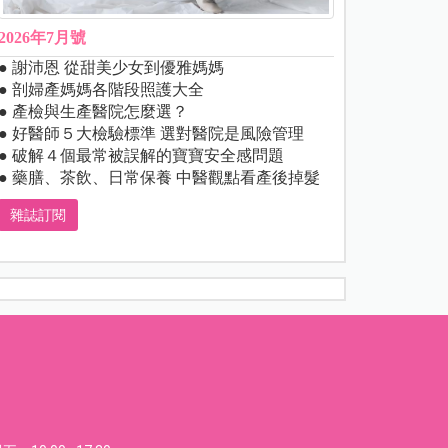
2026年7月號
● 謝沛恩 從甜美少女到優雅媽媽
● 剖婦產媽媽各階段照護大全
● 產檢與生產醫院怎麼選？
● 好醫師５大檢驗標準 選對醫院是風險管理
● 破解４個最常被誤解的寶寶安全感問題
● 藥膳、茶飲、日常保養 中醫觀點看產後掉髮
雜誌訂閱