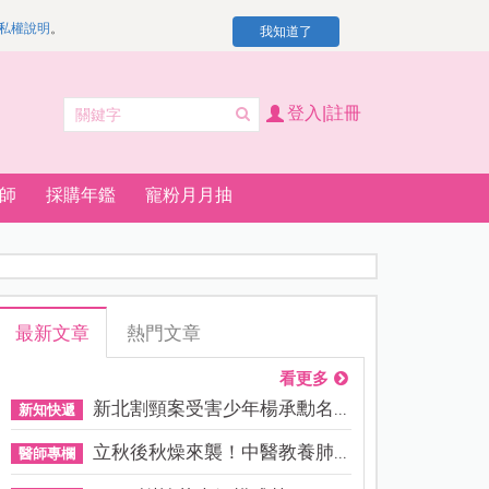
私權說明
。
我知道了
登入|註冊
師
採購年鑑
寵粉月月抽
最新文章
熱門文章
看更多
新北割頸案受害少年楊承勳名...
新知快遞
立秋後秋燥來襲！中醫教養肺...
醫師專欄