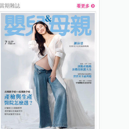
當期雜誌
看更多