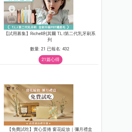
【試用募集】Richell利其爾 T.L.I第二代乳牙刷系
列
數量: 21 已報名: 432
21篇心得
【免費試吃】實心蛋捲 窗花綻放｜彌月禮盒