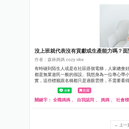
沒上班就代表沒有貢獻或生產能力嗎？面
作者：森林媽媽 cozy vibe
有時碰到陌生人或是在社區搭個電梯，人家總會好
都是無業遊民一般的假設。我想身為一位專心帶
實，這些標籤跟名稱都只是過眼雲煙，不需要看
收藏
關鍵字：
全職媽媽
、
自我認同
、
媽媽
、
社會標
←
上一