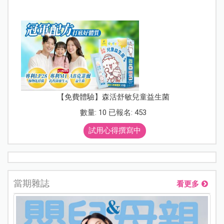
【免費體驗】森活舒敏兒童益生菌
數量: 10 已報名: 453
試用心得撰寫中
當期雜誌
看更多