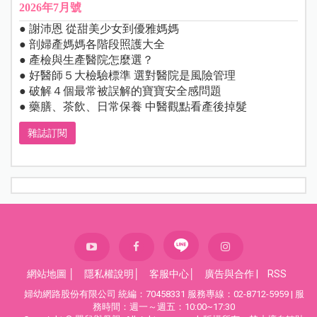
2026年7月號
● 謝沛恩 從甜美少女到優雅媽媽
● 剖婦產媽媽各階段照護大全
● 產檢與生產醫院怎麼選？
● 好醫師５大檢驗標準 選對醫院是風險管理
● 破解４個最常被誤解的寶寶安全感問題
● 藥膳、茶飲、日常保養 中醫觀點看產後掉髮
雜誌訂閱
網站地圖
│
隱私權說明
│
客服中心
│
廣告與合作
|
RSS
婦幼網路股份有限公司 統編：70458331 服務專線：02-8712-5959 | 服
務時間：週一～週五：10:00~17:30