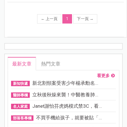
←
上一頁
1
下一頁
→
最新文章
熱門文章
看更多
新北割頸案受害少年楊承勳名...
新知快遞
立秋後秋燥來襲！中醫教養肺...
醫師專欄
Janet謝怡芬虎媽模式禁3C，看...
名人家庭
不買手機給孩子，就要被貼「...
部落客專欄