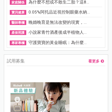
為什麼不想或不敢生二胎？這8...
家庭關係
0.05%阿托品近視控制眼藥水納...
寶貝健康
晚婚晚育是無法改變的現實，...
醫師專欄
小說家青竹酒產後成半植物人...
產後照護
守護寶寶的黃金睡眠：為什麼...
專家專欄
試用募集
看更多