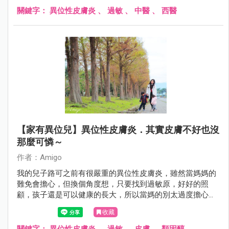
關鍵字：
異位性皮膚炎
、
過敏
、
中醫
、
西醫
【家有異位兒】異位性皮膚炎．其實皮膚不好也沒
那麼可憐～
作者：Amigo
我的兒子路可之前有很嚴重的異位性皮膚炎，雖然當媽媽的
難免會擔心，但換個角度想，只要找到過敏原，好好的照
顧，孩子還是可以健康的長大，所以當媽的別太過度擔心
囉！
收藏
關鍵字：
異位性皮膚炎
、
過敏
、
皮膚
、
類固醇