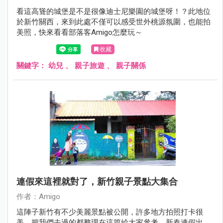
看這高聳的城堡是不是很像迪士尼樂園的城堡呀！？此地位
於新竹關西，來到此處不僅可以感受世外桃源氛圍，也能拍
美照，快來看看部落客Amigo怎麼玩～
收藏
關鍵字：
幼兒
、
親子旅遊
、
親子關係
連假來這裡就對了，新竹親子景點大集合
作者：Amigo
這陣子新竹有不少美麗景點被公開，許多地方拍照打卡很
美，把我們去過的都整理在這篇給大家參考，新春連假出