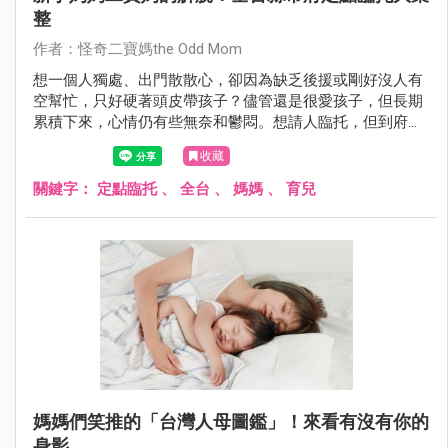
整
作者：怪奇二寶媽the Odd Mom
想一個人獨處、出門散散心，卻因為缺乏後援或剛好沒人有
空幫忙，只好硬著頭皮帶孩子？儘管還是很愛孩子，但長期
累積下來，心情仍有些無奈和鬱悶。想請人臨托，但到府保
姆金額偏貴，又較少接臨托服務。給想要自己Me Time的媽
收藏
媽們各縣市定點臨托服務大彙整！
關鍵字：
定點臨托
、
全台
、
媽媽
、
育兒
媽媽們笑推的「台灣人母圖鑑」！來看有沒有你的
身影