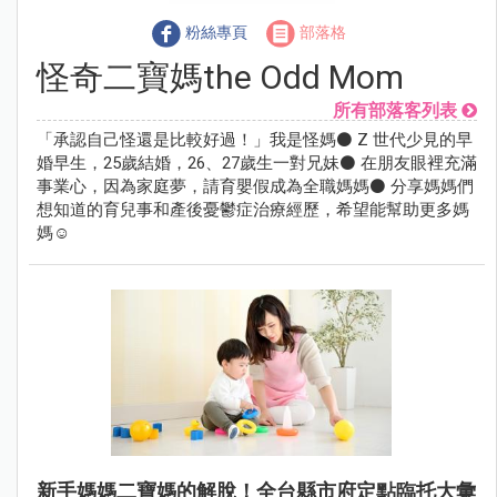
粉絲專頁
部落格
怪奇二寶媽the Odd Mom
所有部落客列表
「承認自己怪還是比較好過！」我是怪媽⚫ Z 世代少見的早
婚早生，25歲結婚，26、27歲生一對兄妹⚫ 在朋友眼裡充滿
事業心，因為家庭夢，請育嬰假成為全職媽媽⚫ 分享媽媽們
想知道的育兒事和產後憂鬱症治療經歷，希望能幫助更多媽
媽☺
新手媽媽二寶媽的解脫！全台縣市府定點臨托大彙