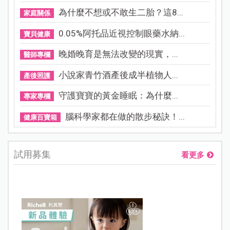
為什麼不想或不敢生二胎？這8...
家庭關係
0.05%阿托品近視控制眼藥水納...
寶貝健康
晚婚晚育是無法改變的現實，...
醫師專欄
小說家青竹酒產後成半植物人...
產後照護
守護寶寶的黃金睡眠：為什麼...
專家專欄
腦科學家都在做的散步秘訣！...
健康百寶箱
試用募集
看更多