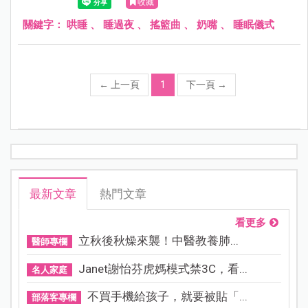
收藏
關鍵字：
哄睡
、
睡過夜
、
搖籃曲
、
奶嘴
、
睡眠儀式
←
上一頁
1
下一頁
→
最新文章
熱門文章
看更多
立秋後秋燥來襲！中醫教養肺...
醫師專欄
Janet謝怡芬虎媽模式禁3C，看...
名人家庭
不買手機給孩子，就要被貼「...
部落客專欄