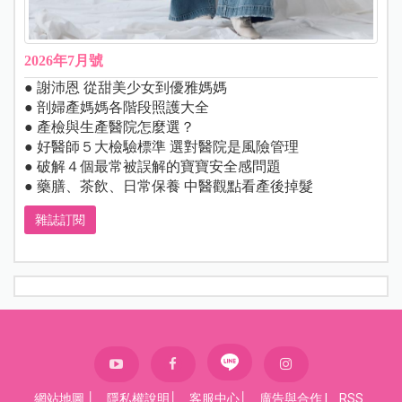
2026年7月號
● 謝沛恩 從甜美少女到優雅媽媽
● 剖婦產媽媽各階段照護大全
● 產檢與生產醫院怎麼選？
● 好醫師５大檢驗標準 選對醫院是風險管理
● 破解４個最常被誤解的寶寶安全感問題
● 藥膳、茶飲、日常保養 中醫觀點看產後掉髮
雜誌訂閱
網站地圖
│
隱私權說明
│
客服中心
│
廣告與合作
|
RSS