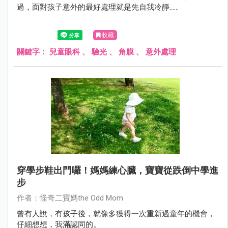
過，面對孩子意外的最好處理就是先自我冷靜......
收藏
關鍵字：
兒童眼科
、
驗光
、
角膜
、
意外處理
穿學步鞋出門囉！媽媽練心臟，寶寶從跌倒中學進
步
作者：怪奇二寶媽the Odd Mom
曾有人說，有孩子後，就像多獲得一次重新過童年的機會，
仔細想想，我滿認同的。