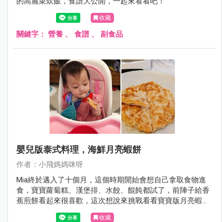
的高麗菜炊飯，食譜大公開，一起來看看吧！
收藏
關鍵字：
營養
、
食譜
、
副食品
嬰兒版泰式料理，海鮮月亮蝦餅
作者：小飛媽媽咪呀
Mia終於邁入了十個月，這個時期開始會想自己拿取食物進
食，寶寶蘿蔔糕、漢堡排、水餃、餛飩都試了，前陣子給香
蕉煎餅看起來很喜歡，這次想說來挑戰看看寶寶版月亮蝦餅
吧！
收藏