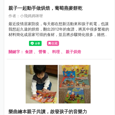
親子一起動手做烘焙，葡萄燕麥餅乾
作者：小飛媽媽咪呀
最近疫情居家防疫，每天都在想新活動來和孩子耗電，也讓
我想起久違的烘焙，翻出2012年的食譜，將其中很多繁複的
材料簡化成居家可得的食材，並且將步驟簡化很多，雖然成
品並非完美的瑪德蓮，但過程卻是凝聚親子感情的好時光。
收藏
關鍵字：
食譜
、
營養
、
料理
、
親子烘焙
樂曲繪本親子共讀，啟發孩子的音樂力