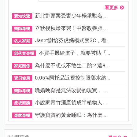
看更多
新北割頸案受害少年楊承勳名...
新知快遞
立秋後秋燥來襲！中醫教養肺...
醫師專欄
Janet謝怡芬虎媽模式禁3C，看...
名人家庭
不買手機給孩子，就要被貼「...
部落客專欄
為什麼不想或不敢生二胎？這8...
家庭關係
0.05%阿托品近視控制眼藥水納...
寶貝健康
晚婚晚育是無法改變的現實，...
醫師專欄
小說家青竹酒產後成半植物人...
產後照護
守護寶寶的黃金睡眠：為什麼...
專家專欄