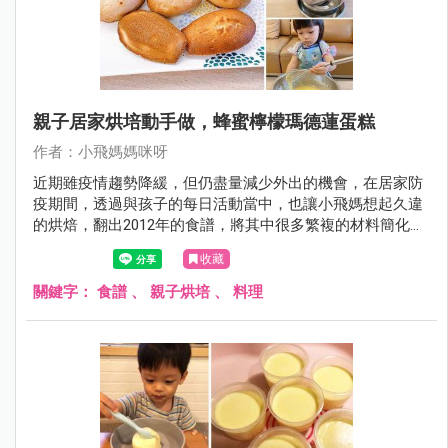
親子居家烘培動手做，蜂蜜檸檬瑪德蓮蛋糕
作者：小飛媽媽咪呀
近期雖疫情趨勢降緩，但仍盡量減少外出的機會，在居家防
疫期間，透過與孩子的每日活動當中，也讓小飛媽想起久違
的烘焙，翻出2012年的食譜，將其中很多繁複的材料簡化成
居家可得的食材，並且將步驟簡化很多，雖然成品並非完美
收藏
的瑪德蓮，但過程卻是凝聚親子感情的好時光。
關鍵字：
食譜
、
親子烘培
、
料理