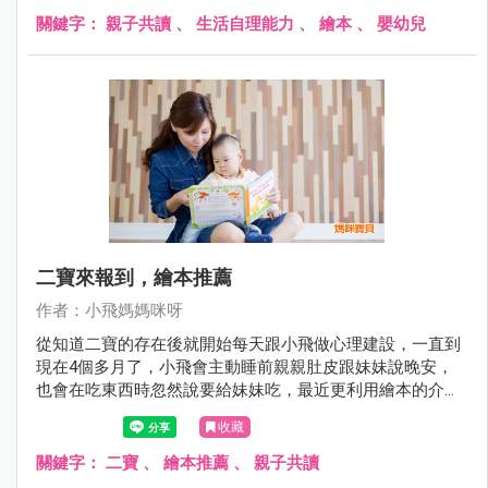
關鍵字：
親子共讀
、
生活自理能力
、
繪本
、
嬰幼兒
二寶來報到，繪本推薦
作者：小飛媽媽咪呀
從知道二寶的存在後就開始每天跟小飛做心理建設，一直到
現在4個多月了，小飛會主動睡前親親肚皮跟妹妹說晚安，
也會在吃東西時忽然說要給妹妹吃，最近更利用繪本的介紹
想讓他知道妹妹出生後可能發生的不一樣。
收藏
關鍵字：
二寶
、
繪本推薦
、
親子共讀