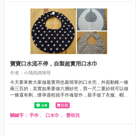
寶寶口水流不停，自製超實用口水巾
作者：小飛媽媽咪呀
今天要來教大家做最實用也最簡單的口水兜，外面動輒一條
兩三百的，其實如果要做六層紗兜，買一尺二重紗就可以做
一條還有剩.....懷孕過程就手作魂發作，親手做了衣服、帽
子、鞋子、防踢被、安撫巾、豆豆毯、手搖鈴、口水鏈、兜
收藏
兜等東西給寶寶，結果最終發現最實用的是口水兜。
關鍵字：
手作
、
口水巾
、
嬰幼兒