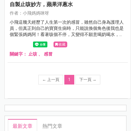
自製止咳妙方，蘋果洋蔥水
作者：小飛媽媽咪呀
小飛這幾天經歷了人生第一次的感冒，雖然自己身為護理人
員，但真正到自己的寶寶生病時，只能說換個角色後我也是
個緊張媽媽阿！看著咳個不停，又變得不願意喝奶喝水，只
好趕快來個救急的蘋果洋蔥水，果然甜甜的好入口，雖然還
收藏
是有點咳嗽，但至少感覺有潤喉了。
關鍵字：
止咳
、
感冒
←
上一頁
1
下一頁
→
最新文章
熱門文章