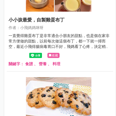
小小孩最愛，自製雞蛋布丁
作者：小飛媽媽咪呀
一直覺得雞蛋布丁是非常適合小朋友的甜點，也是個在家非
常方便做的甜點，以前每次做這個布丁，都一下就一掃而
空，最近小飛得腸病毒胃口不好，飛媽看了心疼，決定稍微
改良做幾個給小飛。配方是參考多個食譜後改良而來，真的
收藏
很簡單零難度，不需要烤箱就可以完成，大家可以在家試試
看.....
關鍵字：
食譜
、
營養
、
料理