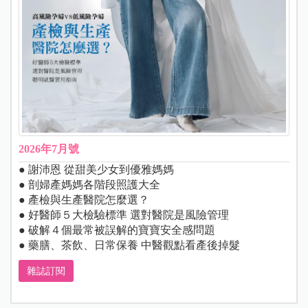
2026年7月號
● 謝沛恩 從甜美少女到優雅媽媽
● 剖婦產媽媽各階段照護大全
● 產檢與生產醫院怎麼選？
● 好醫師５大檢驗標準 選對醫院是風險管理
● 破解４個最常被誤解的寶寶安全感問題
● 藥膳、茶飲、日常保養 中醫觀點看產後掉髮
雜誌訂閱