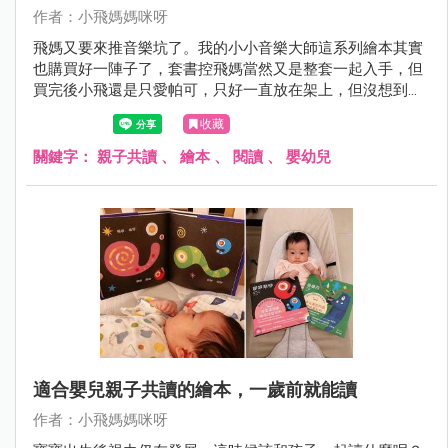
作者：小飛媽媽咪呀
飛媽又要來推音樂坑了。我的小小音樂大師這系列繪本其實
也購買好一陣子了，套書控飛媽當然又是整套一起入手，但
買完後小飛還是只愛帕可，只好一直放在架上，但沒想到最
近小飛忽然開始自己拿起來翻閱了。
收藏
關鍵字：
親子共讀
、
繪本
、
閱讀
、
嬰幼兒
適合嬰兒親子共讀的繪本，一歲前就能讀
作者：小飛媽媽咪呀