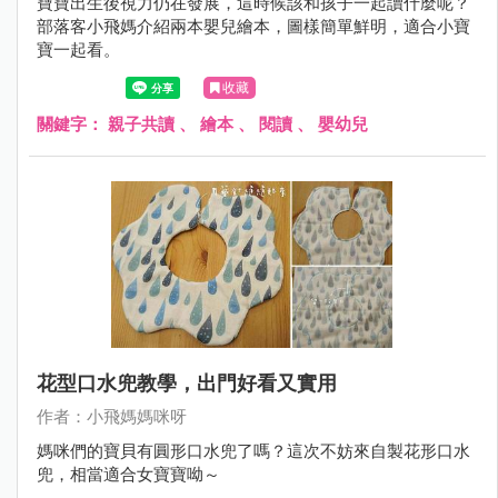
寶寶出生後視力仍在發展，這時候該和孩子一起讀什麼呢？
部落客小飛媽介紹兩本嬰兒繪本，圖樣簡單鮮明，適合小寶
寶一起看。
收藏
關鍵字：
親子共讀
、
繪本
、
閱讀
、
嬰幼兒
花型口水兜教學，出門好看又實用
作者：小飛媽媽咪呀
媽咪們的寶貝有圓形口水兜了嗎？這次不妨來自製花形口水
兜，相當適合女寶寶呦～