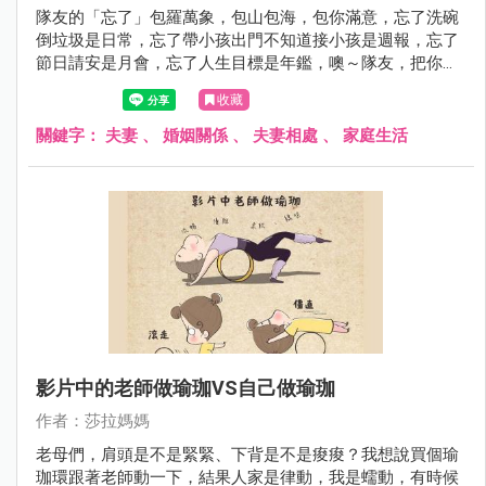
隊友的「忘了」包羅萬象，包山包海，包你滿意，忘了洗碗
倒垃圾是日常，忘了帶小孩出門不知道接小孩是週報，忘了
節日請安是月會，忘了人生目標是年鑑，噢～隊友，把你自
己也忘了吧～～
收藏
關鍵字：
夫妻
、
婚姻關係
、
夫妻相處
、
家庭生活
影片中的老師做瑜珈VS自己做瑜珈
作者：莎拉媽媽
老母們，肩頭是不是緊緊、下背是不是痠痠？我想說買個瑜
珈環跟著老師動一下，結果人家是律動，我是蠕動，有時候