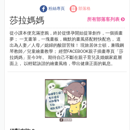
粉絲專頁
部落格
莎拉媽媽
所有部落客列表
從小課本便充滿塗鴉，終於從懷孕開始提筆創作，一個插畫
夢； 一支畫筆，一塊畫板，幽默的畫風搭配輕快配色， 道
出為人妻／人母／媳婦的酸甜苦辣！ 現旅居休士頓，兼職鋼
琴教師／兒童繪畫教學； 經營FACEBOOK親子插畫專頁「莎
拉媽媽」至今3年。 期待自己不斷在親子育兒及婚姻家庭層
面上， 以輕鬆詼諧的繪畫風格，帶出健康正面的氣息。