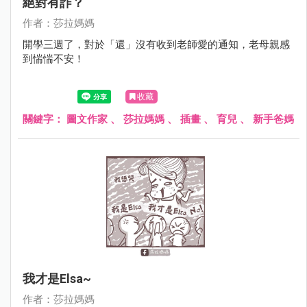
絕對有詐？
作者：莎拉媽媽
開學三週了，對於「還」沒有收到老師愛的通知，老母親感
到惴惴不安！
收藏
關鍵字：
圖文作家
、
莎拉媽媽
、
插畫
、
育兒
、
新手爸媽
我才是Elsa~
作者：莎拉媽媽