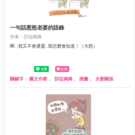
一句話惹怒老婆的語錄
作者：莎拉媽媽
啊....我又不會通靈...我怎麼會知道！（大怒）
收藏
關鍵字：
圖文作家 、 莎拉媽媽 、 插畫 、 夫妻關係