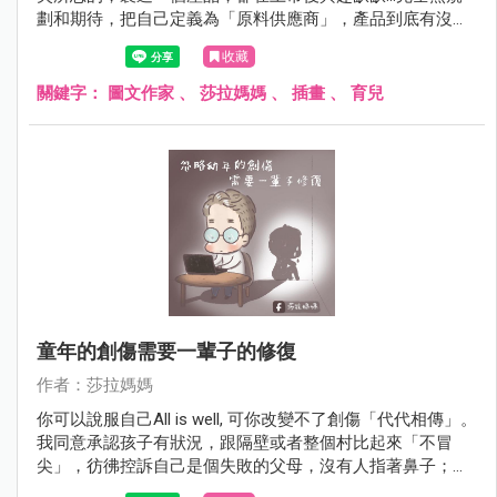
劃和期待，把自己定義為「原料供應商」，產品到底有沒有
發揮功用及成功在市場競爭下存活，都非關己事。
收藏
關鍵字：
圖文作家
、
莎拉媽媽
、
插畫
、
育兒
童年的創傷需要一輩子的修復
作者：莎拉媽媽
你可以說服自己All is well, 可你改變不了創傷「代代相傳」。
我同意承認孩子有狀況，跟隔壁或者整個村比起來「不冒
尖」，彷彿控訴自己是個失敗的父母，沒有人指著鼻子；但
心裡就是這麼覺得，就像廠商被客訴「你的產品不良」，而