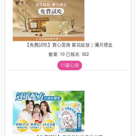
【免費試吃】實心蛋捲 窗花綻放｜彌月禮盒
數量: 10 已報名: 502
11篇心得