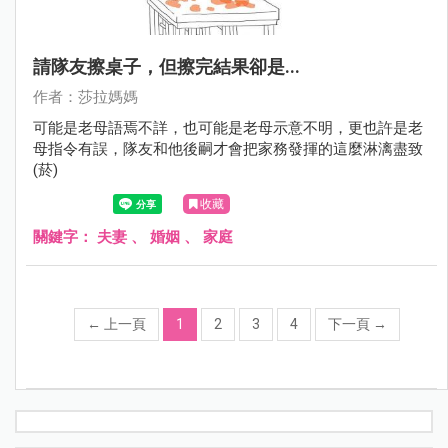
請隊友擦桌子，但擦完結果卻是...
作者：莎拉媽媽
可能是老母語焉不詳，也可能是老母示意不明，更也許是老
母指令有誤，隊友和他後嗣才會把家務發揮的這麼淋漓盡致
(菸)
收藏
關鍵字：
夫妻
、
婚姻
、
家庭
←
上一頁
1
2
3
4
下一頁
→