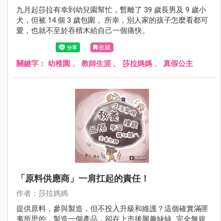
九月起莎拉有幸到幼兒園幫忙，暫離了 39 歲長男及 9 歲小
犬，但被 14 個 3 歲包圍， 所幸，別人家的孩子怎麼看都可
愛，也就不至於吞積木給自己一個痛快。
收藏
關鍵字：
幼稚園
、
教師生涯
、
莎拉媽媽
、
真假公主
「原料供應商」一肩扛起的責任！
作者：莎拉媽媽
提供原料，參與製造，但不投入升級和維護？這個確實滿匪
夷所思的，製造一個產品，卻在上市後興趣缺缺...完全無規