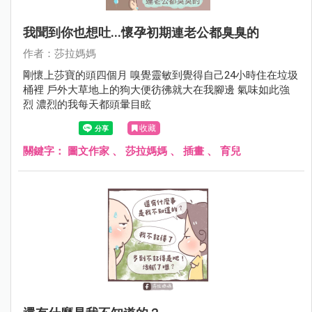
我聞到你也想吐...懷孕初期連老公都臭臭的
作者：莎拉媽媽
剛懷上莎寶的頭四個月 嗅覺靈敏到覺得自己24小時住在垃圾
桶裡 戶外大草地上的狗大便彷彿就大在我腳邊 氣味如此強
烈 濃烈的我每天都頭暈目眩
收藏
關鍵字：
圖文作家
、
莎拉媽媽
、
插畫
、
育兒