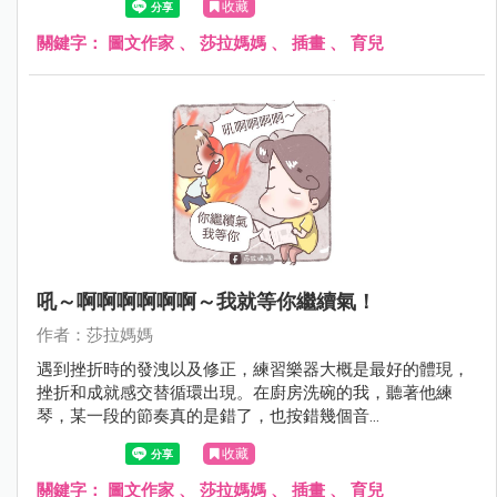
收藏
你不知道怎麼修。
關鍵字：
圖文作家
、
莎拉媽媽
、
插畫
、
育兒
吼～啊啊啊啊啊啊～我就等你繼續氣！
作者：莎拉媽媽
遇到挫折時的發洩以及修正，練習樂器大概是最好的體現，
挫折和成就感交替循環出現。在廚房洗碗的我，聽著他練
琴，某一段的節奏真的是錯了，也按錯幾個音...
收藏
關鍵字：
圖文作家
、
莎拉媽媽
、
插畫
、
育兒