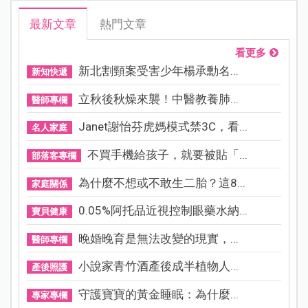
最新文章
熱門文章
看更多
新北割頸案受害少年楊承勳名...
新知快遞
立秋後秋燥來襲！中醫教養肺...
醫師專欄
Janet謝怡芬虎媽模式禁3C，看...
名人家庭
不買手機給孩子，就要被貼「...
部落客專欄
為什麼不想或不敢生二胎？這8...
家庭關係
0.05%阿托品近視控制眼藥水納...
寶貝健康
晚婚晚育是無法改變的現實，...
醫師專欄
小說家青竹酒產後成半植物人...
產後照護
守護寶寶的黃金睡眠：為什麼...
專家專欄