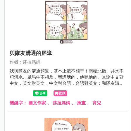
與隊友溝通的屏障
作者：莎拉媽媽
我與隊友的溝通頻道，基本上毫不相干！南轅北轍、井水不
犯河水、風馬牛不相及，我講我的，他聽他的。無論中文對
中文，英文對英文，中文對台語，台語對英文；和隊友溝通
的落差，堪比馬里亞納海溝直達地核。
收藏
關鍵字：
圖文作家
、
莎拉媽媽
、
插畫
、
育兒