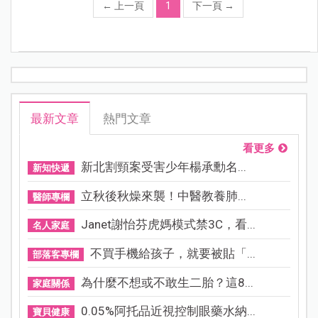
←
上一頁
1
下一頁
→
最新文章
熱門文章
看更多
新北割頸案受害少年楊承勳名...
新知快遞
立秋後秋燥來襲！中醫教養肺...
醫師專欄
Janet謝怡芬虎媽模式禁3C，看...
名人家庭
不買手機給孩子，就要被貼「...
部落客專欄
為什麼不想或不敢生二胎？這8...
家庭關係
0.05%阿托品近視控制眼藥水納...
寶貝健康