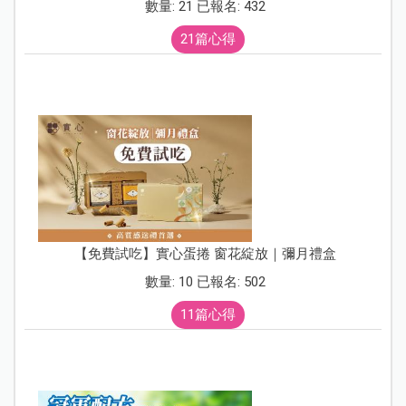
數量: 21 已報名: 432
21篇心得
【免費試吃】實心蛋捲 窗花綻放｜彌月禮盒
數量: 10 已報名: 502
11篇心得