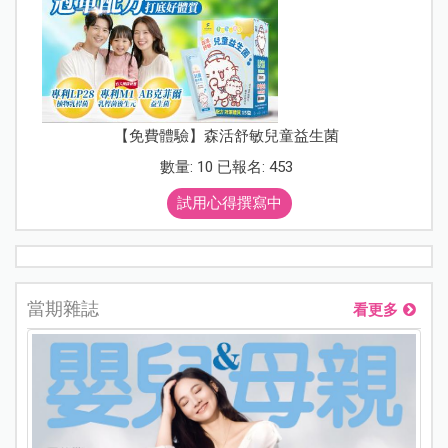
【免費體驗】森活舒敏兒童益生菌
數量: 10 已報名: 453
試用心得撰寫中
當期雜誌
看更多