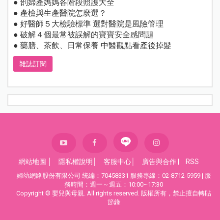
● 剖婦產媽媽各階段照護大全
● 產檢與生產醫院怎麼選？
● 好醫師５大檢驗標準 選對醫院是風險管理
● 破解４個最常被誤解的寶寶安全感問題
● 藥膳、茶飲、日常保養 中醫觀點看產後掉髮
雜誌訂閱
網站地圖
│
隱私權說明
│
客服中心
│
廣告與合作
|
RSS
婦幼網路股份有限公司 統編：70458331 服務專線：02-8712-5959 | 服
務時間：週一～週五：10:00~17:30
Copyright © 嬰兒與母親. All rights reserved. 版權所有，禁止擅自轉貼
節錄