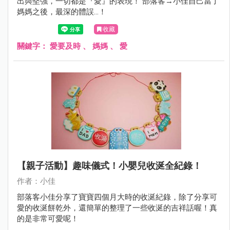
出與堅強，一切都是『愛』的表現！ 部落客→小佳自己當了
媽媽之後，最深的體誤…！
收藏
關鍵字：
愛要及時
、
媽媽
、
愛
【親子活動】趣味儀式！小嬰兒收涎全紀錄！
作者：小佳
部落客小佳分享了寶寶四個月大時的收涎紀錄，除了分享可
愛的收涎餅乾外，還簡單的整理了一些收涎的吉祥話喔！真
的是非常可愛呢！