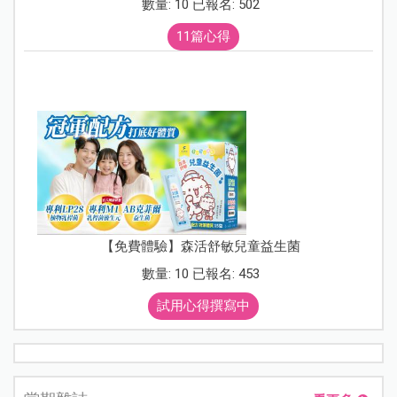
數量: 10 已報名: 502
11篇心得
【免費體驗】森活舒敏兒童益生菌
數量: 10 已報名: 453
試用心得撰寫中