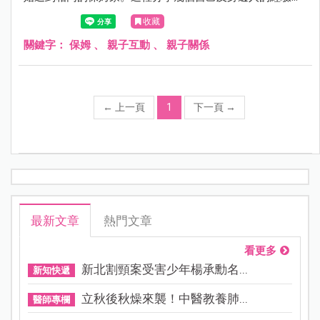
供未來有需求的媽媽參考。
收藏
關鍵字：
保姆
、
親子互動
、
親子關係
←
上一頁
1
下一頁
→
最新文章
熱門文章
看更多
新北割頸案受害少年楊承勳名...
新知快遞
立秋後秋燥來襲！中醫教養肺...
醫師專欄