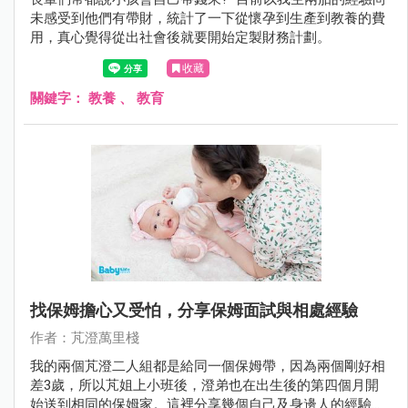
未感受到他們有帶財，統計了一下從懷孕到生產到教養的費
用，真心覺得從出社會後就要開始定製財務計劃。
收藏
關鍵字：
教養
、
教育
找保姆擔心又受怕，分享保姆面試與相處經驗
作者：芃澄萬里棧
我的兩個芃澄二人組都是給同一個保姆帶，因為兩個剛好相
差3歲，所以芃姐上小班後，澄弟也在出生後的第四個月開
始送到相同的保姆家。這裡分享幾個自己及身邊人的經驗提