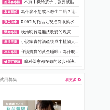
不買手機給孩子，就要被貼「...
部落客專欄
為什麼不想或不敢生二胎？這8...
家庭關係
0.05%阿托品近視控制眼藥水納...
寶貝健康
晚婚晚育是無法改變的現實，...
醫師專欄
小說家青竹酒產後成半植物人...
產後照護
守護寶寶的黃金睡眠：為什麼...
專家專欄
腦科學家都在做的散步秘訣！...
健康百寶箱
試用募集
看更多