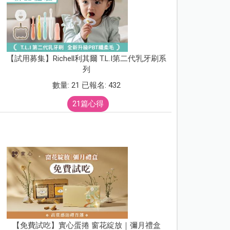
【試用募集】Richell利其爾 T.L.I第二代乳牙刷系
列
數量: 21 已報名: 432
21篇心得
【免費試吃】實心蛋捲 窗花綻放｜彌月禮盒