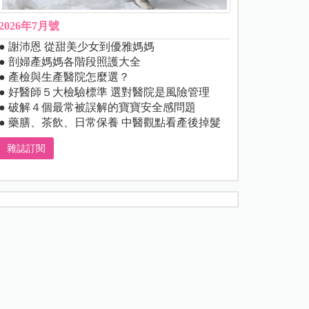
2026年7月號
● 謝沛恩 從甜美少女到優雅媽媽
● 剖婦產媽媽各階段照護大全
● 產檢與生產醫院怎麼選？
● 好醫師５大檢驗標準 選對醫院是風險管理
● 破解４個最常被誤解的寶寶安全感問題
● 藥膳、茶飲、日常保養 中醫觀點看產後掉髮
雜誌訂閱