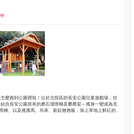
中
？怎麼跑到公園裡啦！位於北投區的長安公園兒童遊戲場，仿
，結合長安公園原有的磨石溜滑梯及攀爬架～搖身一變成為充
滑梯、以及搖搖馬、吊床、新款翹翹板，加上草地上鮮紅的
一開放就吸引好多小朋友來遊玩！