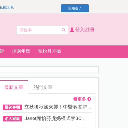
私權說明
。
我知道了
登入|註冊
師
採購年鑑
寵粉月月抽
最新文章
熱門文章
看更多
立秋後秋燥來襲！中醫教養肺...
醫師專欄
Janet謝怡芬虎媽模式禁3C，看...
名人家庭