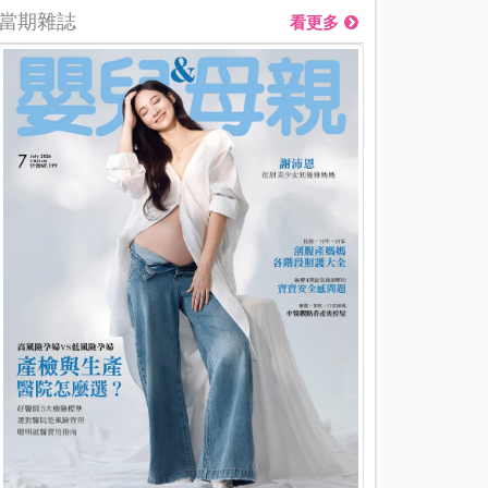
當期雜誌
看更多