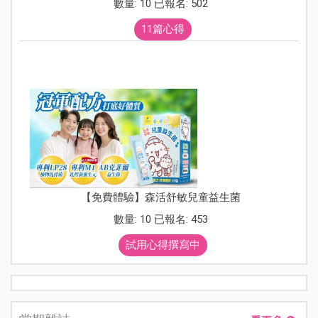
數量: 10 已報名: 502
11篇心得
【免費體驗】森活舒敏兒童益生菌
數量: 10 已報名: 453
試用心得撰寫中