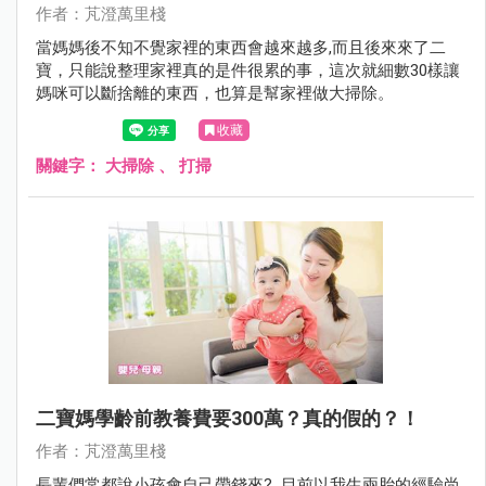
作者：芃澄萬里棧
當媽媽後不知不覺家裡的東西會越來越多,而且後來來了二
寶，只能說整理家裡真的是件很累的事，這次就細數30樣讓
媽咪可以斷捨離的東西，也算是幫家裡做大掃除。
收藏
關鍵字：
大掃除
、
打掃
二寶媽學齡前教養費要300萬？真的假的？！
作者：芃澄萬里棧
長輩們常都說小孩會自己帶錢來? 目前以我生兩胎的經驗尚