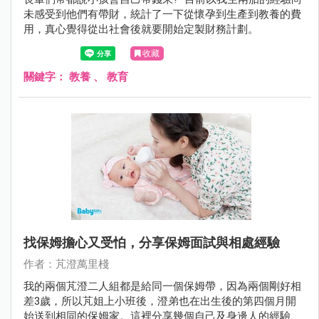
未感受到他們有帶財，統計了一下從懷孕到生產到教養的費
用，真心覺得從出社會後就要開始定製財務計劃。
收藏
關鍵字：
教養
、
教育
找保姆擔心又受怕，分享保姆面試與相處經驗
作者：芃澄萬里棧
我的兩個芃澄二人組都是給同一個保姆帶，因為兩個剛好相
差3歲，所以芃姐上小班後，澄弟也在出生後的第四個月開
始送到相同的保姆家。這裡分享幾個自己及身邊人的經驗提