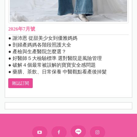
2026年7月號
● 謝沛恩 從甜美少女到優雅媽媽
● 剖婦產媽媽各階段照護大全
● 產檢與生產醫院怎麼選？
● 好醫師５大檢驗標準 選對醫院是風險管理
● 破解４個最常被誤解的寶寶安全感問題
● 藥膳、茶飲、日常保養 中醫觀點看產後掉髮
雜誌訂閱