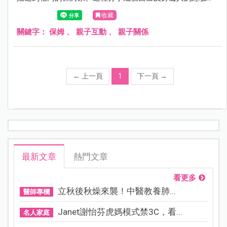
供未來有需求的媽媽參考。
收藏
關鍵字：
保姆
、
親子互動
、
親子關係
←
上一頁
1
下一頁
→
最新文章
熱門文章
看更多
立秋後秋燥來襲！中醫教養肺...
醫師專欄
Janet謝怡芬虎媽模式禁3C，看...
名人家庭