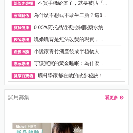
不買手機給孩子，就要被貼「...
部落客專欄
為什麼不想或不敢生二胎？這8...
家庭關係
0.05%阿托品近視控制眼藥水納...
寶貝健康
晚婚晚育是無法改變的現實，...
醫師專欄
小說家青竹酒產後成半植物人...
產後照護
守護寶寶的黃金睡眠：為什麼...
專家專欄
腦科學家都在做的散步秘訣！...
健康百寶箱
試用募集
看更多