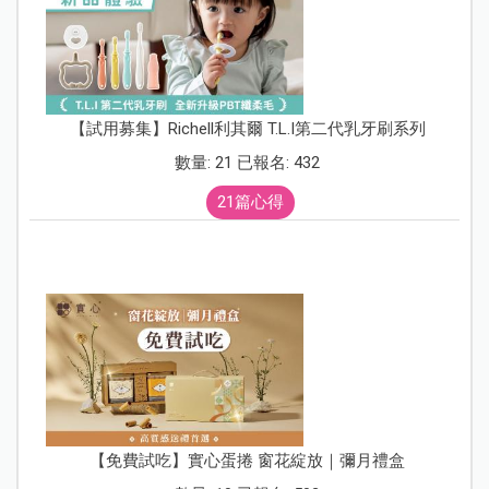
【試用募集】Richell利其爾 T.L.I第二代乳牙刷系列
數量: 21 已報名: 432
21篇心得
【免費試吃】實心蛋捲 窗花綻放｜彌月禮盒