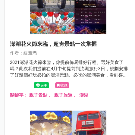
澎湖花火節來臨，超夯景點一次掌握
作者：緹雅瑪
2021澎湖花火節來臨，你提前佈局排好行程、選好美食了
嗎？此次我們提前在4月中旬提前到澎湖旅行3日，規劃安排
了好幾個好玩必拍的澎湖景點、必吃的澎湖美食，看到喜歡
的景點可直接放進口袋名單，每個景點皆有詳細的文章介
收藏
紹，讓你沒時間作功課也能快速安排好澎湖行程，Go～Go
～Go～
關鍵字：
親子景點
、
親子旅遊
、
澎湖