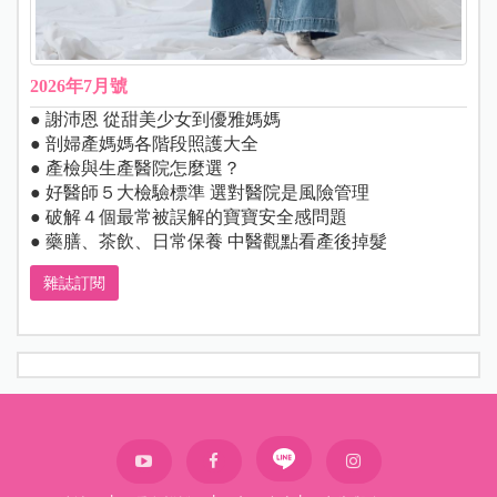
2026年7月號
● 謝沛恩 從甜美少女到優雅媽媽
● 剖婦產媽媽各階段照護大全
● 產檢與生產醫院怎麼選？
● 好醫師５大檢驗標準 選對醫院是風險管理
● 破解４個最常被誤解的寶寶安全感問題
● 藥膳、茶飲、日常保養 中醫觀點看產後掉髮
雜誌訂閱