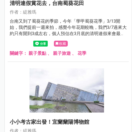
清明連假賞花去，台南蜀葵花田
作者：緹雅瑪
台南又到了蜀葵花的季節，今年「學甲蜀葵花季」3/13開
始，我們提前一週來拍，感覺今年花期較晚，我們3/7過來大
約只有開到3成左右，個人預估在3月底的清明連假來會最
美，看完蜀葵花也別忘了後面整片的金色麥田，也超好拍
收藏
的！！完全就是個網美天堂。
關鍵字：
親子景點
、
親子旅遊
、
花季
小小考古家出發！宜蘭蘭陽博物館
作者：緹雅瑪