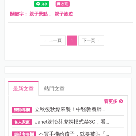
收藏
關鍵字：
親子景點
、
親子旅遊
←
上一頁
1
下一頁
→
最新文章
熱門文章
看更多
立秋後秋燥來襲！中醫教養肺...
醫師專欄
Janet謝怡芬虎媽模式禁3C，看...
名人家庭
不買手機給孩子，就要被貼「...
部落客專欄