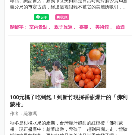
啡館、誠品書店，嘉義市立美術館是日治時期菸酒公賣局嘉
義分局的市定古蹟，經過這裡很難不被它的美麗所吸引，搭
乘台鐵至嘉義車站再步行過來只要3分鐘。
收藏
關鍵字：
室內景點
、
親子旅遊
、
嘉義
、
美術館
、
旅遊
100元橘子吃到飽！到新竹現採香甜爆汁的「佛利
蒙柑」
作者：緹雅瑪
秋冬是柑橘水果的產期，台灣爆汁超甜的紅橙橙「佛利蒙
柑」現正盛產中！趁著出遊，帶孩子一起到果園走走，體驗