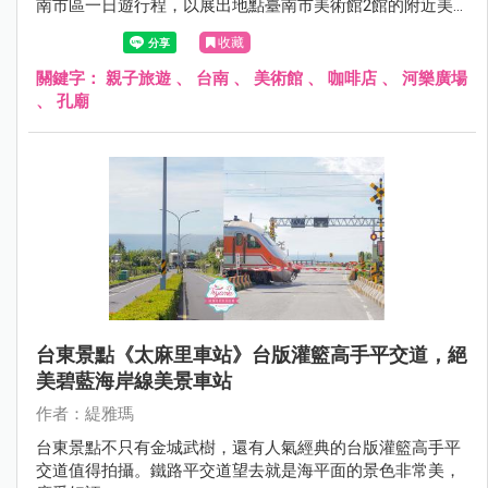
南市區一日遊行程，以展出地點臺南市美術館2館的附近美
食景點推薦給大家，想推薦的台南美食景點太多，所以文章
收藏
內可依喜好作刪減，人氣名店有可能需要排隊，也要有心理
準備哦~
關鍵字：
親子旅遊
、
台南
、
美術館
、
咖啡店
、
河樂廣場
、
孔廟
台東景點《太麻里車站》台版灌籃高手平交道，絕
美碧藍海岸線美景車站
作者：緹雅瑪
台東景點不只有金城武樹，還有人氣經典的台版灌籃高手平
交道值得拍攝。鐵路平交道望去就是海平面的景色非常美，