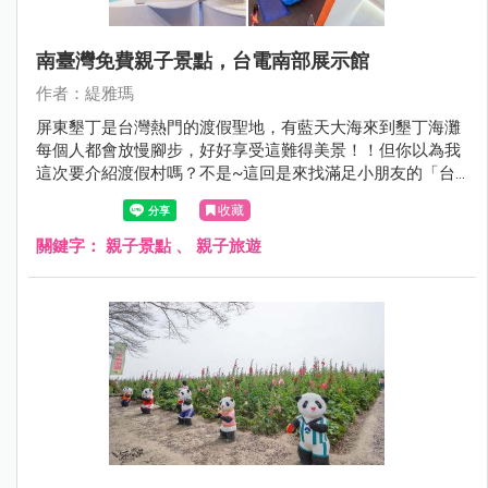
南臺灣免費親子景點，台電南部展示館
作者：緹雅瑪
屏東墾丁是台灣熱門的渡假聖地，有藍天大海來到墾丁海灘
每個人都會放慢腳步，好好享受這難得美景！！但你以為我
這次要介紹渡假村嗎？不是~這回是來找滿足小朋友的「台
電南部展示館」，來玩挑高2層樓旋轉滑梯，順便長知
收藏
識！！
關鍵字：
親子景點
、
親子旅遊