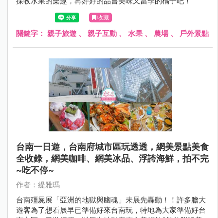
採收水果的樂趣，再好好的品嘗美味又當季的橘子吧！
收藏
關鍵字：
親子旅遊
、
親子互動
、
水果
、
農場
、
戶外景點
台南一日遊，台南府城市區玩透透，網美景點美食
全收錄，網美咖啡、網美冰品、浮誇海鮮，拍不完
~吃不停~
作者：緹雅瑪
台南殭屍展「亞洲的地獄與幽魂」未展先轟動！！許多膽大
遊客為了想看展早已準備好來台南玩，特地為大家準備好台