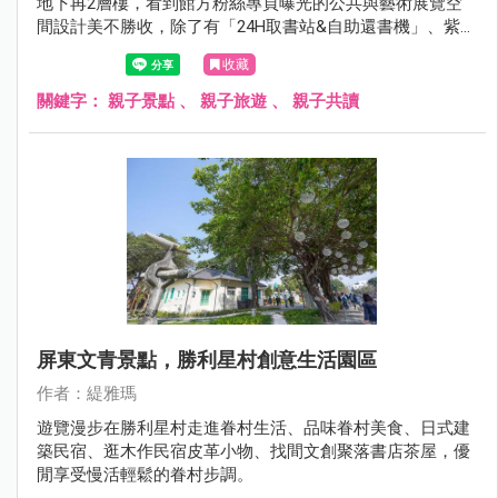
地下再2層樓，看到館方粉絲專頁曝光的公共與藝術展覽空
間設計美不勝收，除了有「24H取書站&自助還書機」、紫外
線消毒書本機(喜歡這個功能)、視廳室有半開放式包廂、包
收藏
廂討論室、幼童五感探索區、烏邦圖UBUNTU咖啡廳，都很
令人期待！
關鍵字：
親子景點
、
親子旅遊
、
親子共讀
屏東文青景點，勝利星村創意生活園區
作者：緹雅瑪
遊覽漫步在勝利星村走進眷村生活、品味眷村美食、日式建
築民宿、逛木作民宿皮革小物、找間文創聚落書店茶屋，優
閒享受慢活輕鬆的眷村步調。