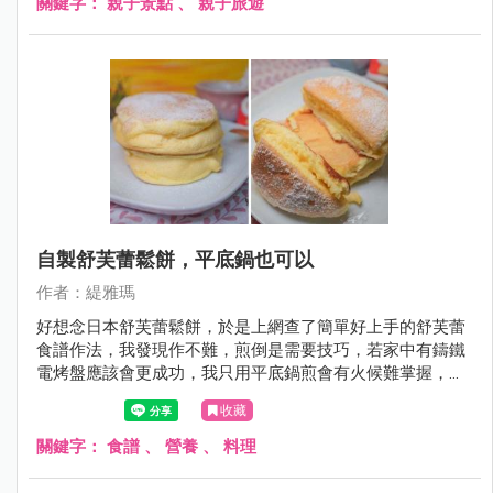
關鍵字：
親子景點
、
親子旅遊
薄殼，不僅泥路難走還容易刮傷，有興趣來玩免費挖蛤請務
必看這篇，會有很多注意事項跟大家分享。
自製舒芙蕾鬆餅，平底鍋也可以
作者：緹雅瑪
好想念日本舒芙蕾鬆餅，於是上網查了簡單好上手的舒芙蕾
食譜作法，我發現作不難，煎倒是需要技巧，若家中有鑄鐵
電烤盤應該會更成功，我只用平底鍋煎會有火候難掌握，會
造成部份微焦的色不均問題！！不選大約作到第3次，只要
收藏
小小火煎控制得好，就能煎得很美了。
關鍵字：
食譜
、
營養
、
料理