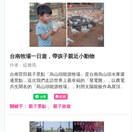
台南牧場一日遊，帶孩子親近小動物
作者：緹雅瑪
台南官田親子景點「烏山頭能源牧場」是台南烏山頭水庫週
邊景點，這次我們走訪世界上最幸福的「發電雞」，以農電
共生聞名的「烏山頭能源牧場」，利用太陽能板作為屋頂發
電供電，這裡的發電雞可聽音樂，有大空間活動過得開心自
收藏
在，不怕人很適合帶小朋友來農事體驗，尤其是撿雞蛋，連
我大人也很愛這個體驗，整個童心大爆發。
關鍵字：
親子景點
、
親子旅遊