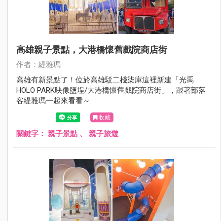
高雄親子景點，大港橋懷舊戲院商店街
作者：緹雅瑪
高雄有新景點了！位於高雄駁二棧柒庫這裡新建「光禹
HOLO PARK映像鹽埕/大港橋懷舊戲院商店街」，跟著部落
客緹雅瑪一起來看看～
收藏
關鍵字：
親子景點
、
親子旅遊