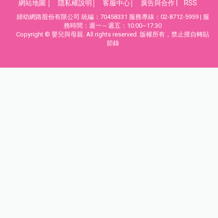
網站地圖
│
隱私權說明
│
客服中心
│
廣告與合作
|
RSS
婦幼網路股份有限公司 統編：70458331 服務專線：02-8712-5959 | 服
務時間：週一～週五：10:00~17:30
Copyright © 嬰兒與母親. All rights reserved. 版權所有，禁止擅自轉貼
節錄