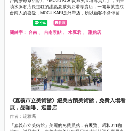
台南療癒系甜點店『MOGU KABI夏威夷豆塔專賣店』，由呆
萌水豚君店長進駐的甜點夏威夷豆塔專賣店，一開幕就造成
台南人的喜愛，MOGU KABI是外帶店，所以顧客不會停留太
久，平日來更可盡情的與水豚店長合影，若顧客不多…差不
收藏
多可停留個10~15分鐘都沒問題。
關鍵字：
台南
、
台南景點
、
水豚君
、
甜點店
《嘉義市立美術館》絕美古蹟美術館，免費入場看
展，品咖啡、逛書店
作者：緹雅瑪
「嘉義市立美術館」美麗的免費景點，有展覽、昭和J11咖