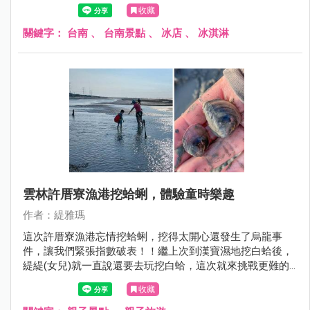
我們來南化賞花完就順道過來用午餐。
收藏
關鍵字：
台南
、
台南景點
、
冰店
、
冰淇淋
雲林許厝寮漁港挖蛤蜊，體驗童時樂趣
作者：緹雅瑪
這次許厝寮漁港忘情挖蛤蜊，挖得太開心還發生了烏龍事
件，讓我們緊張指數破表！！繼上次到漢寶濕地挖白蛤後，
緹緹(女兒)就一直說還要去玩挖白蛤，這次就來挑戰更難的
許厝寮漁港，為何會說挑戰呢！？因為緹編爬文作了好多功
收藏
課，發現許厝寮漁港的沙地前半段的泥路很難走，加上這裡
在9月中秋前後的生態更豐富，有白蛤、赤嘴、公呆，公呆