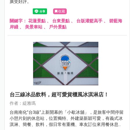
廣受好評。
收藏
關鍵字：
花蓮景點
、
台東景點
、
台版灌籃高手
、
碧藍海
岸綫
、
美景車站
、
戶外景點
台三線冰品飲料，超可愛貨櫃風冰淇淋店！
作者：緹雅瑪
台南南化”台3線“上新開幕的「小歇冰舖」，是旅客中間停留
小憩片刻的休息站，位置獨特、外建築新穎可愛，有義式冰
淇淋、簡餐、飲料，假日常有重機、車友訂位來用餐休息，