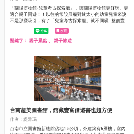
「蘭陽博物館-兒童考古探索廳」，讓蘭陽博物館更好玩、更
適合親子同遊！！以往的常設展廳對於太小的幼童兒童來說
不是那麼吸引，有了「兒童考古探索廳」就不同囉…整個豐
富度大躍進，還沒來的親子族群看過來，每人50元就能當小
收藏
小考古探險家，而且1:1復刻還原的「淇武蘭傳統家屋」超好
拍，值得一訪！
關鍵字：
親子景點
、
親子旅遊
台南超美圖書館，館藏豐富借還書也超方便
作者：緹雅瑪
台南市立圖書館新總館佔地1.5公頃，外建築有6層樓，室內