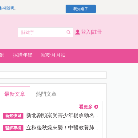
私權說明
。
我知道了
登入|註冊
師
採購年鑑
寵粉月月抽
最新文章
熱門文章
看更多
新北割頸案受害少年楊承勳名...
新知快遞
立秋後秋燥來襲！中醫教養肺...
醫師專欄