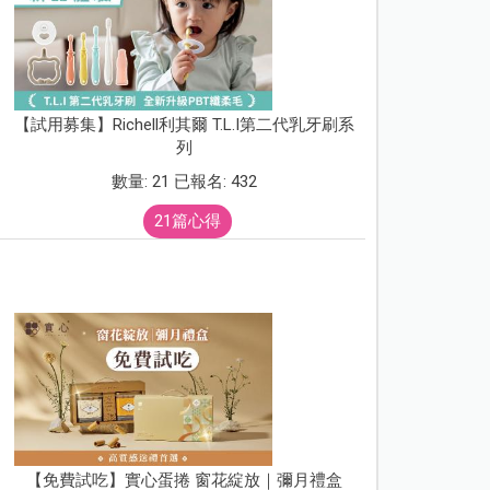
【試用募集】Richell利其爾 T.L.I第二代乳牙刷系
列
數量: 21 已報名: 432
21篇心得
【免費試吃】實心蛋捲 窗花綻放｜彌月禮盒