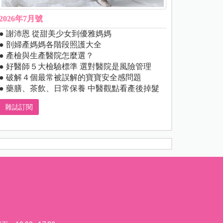
2026年7月號
● 謝沛恩 從甜美少女到優雅媽媽
● 剖婦產媽媽各階段照護大全
● 產檢與生產醫院怎麼選？
● 好醫師５大檢驗標準 選對醫院是風險管理
● 破解４個最常被誤解的寶寶安全感問題
● 藥膳、茶飲、日常保養 中醫觀點看產後掉髮
雜誌訂閱