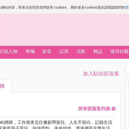
站內容，即表示您同意我們使用 cookies， 關於更多cookies資訊請閱讀我們的
隱
封面人物
專欄
影音
試用
活動
雜誌
搜尋好醫
加入駐站部落客
媽咪
所有部落客列表
我是KiKi媽咪，工作南來北往兼顧帶孩兒、人生不留白、記錄生活
享家庭親子育兒、旅遊景點、美食烘焙，透過層面充實生活，