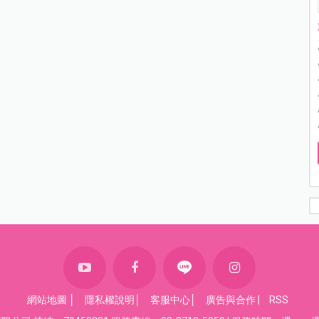
網站地圖
│
隱私權說明
│
客服中心
│
廣告與合作
|
RSS