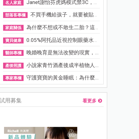
Janet謝怡芬虎媽模式禁3C，看...
名人家庭
不買手機給孩子，就要被貼「...
部落客專欄
為什麼不想或不敢生二胎？這8...
家庭關係
0.05%阿托品近視控制眼藥水納...
寶貝健康
晚婚晚育是無法改變的現實，...
醫師專欄
小說家青竹酒產後成半植物人...
產後照護
守護寶寶的黃金睡眠：為什麼...
專家專欄
試用募集
看更多