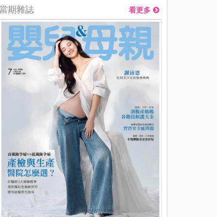
當期雜誌
看更多