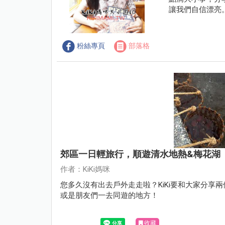
讓我們自信漂亮
粉絲專頁
部落格
郊區一日輕旅行，順遊清水地熱&梅花湖
作者：KiKi媽咪
您多久沒有出去戶外走走啦？KiKi要和大家分
或是朋友們一去同遊的地方！
收藏