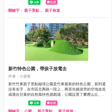
收藏
融遊戲場吧！
關鍵字：
親子景點
、
親子旅遊
新竹特色公園，帶孩子放電去
作者：小資爸
新竹竹東親子景點秘境公園是竹東最新的特色公園，新到還
沒有名字，在市區北興路一段上，將原先鐵道旁的空地改造
成適合兒童的自然風特色遊戲場，公園設置了攀爬山丘、水
管涵洞山丘、木質跳樁、蝴蝶形攀爬架、闖關遊戲組、滾輪
收藏
溜滑梯、旋轉杯、鳥巢鞦韆跟圓盤鞦韆等設施，孩子們可以
在公園裡光著腳自由奔跑，爬上山丘再滑下來，讓閒置的空
關鍵字：
公園
、
親子景點
、
親子旅遊