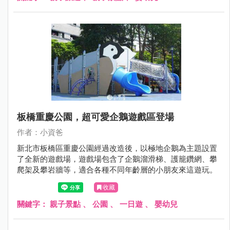
霄裡國小吧～
板橋重慶公園，超可愛企鵝遊戲區登場
作者：小資爸
新北市板橋區重慶公園經過改造後，以極地企鵝為主題設置
了全新的遊戲場，遊戲場包含了企鵝溜滑梯、護籠鑽網、攀
爬架及攀岩牆等，適合各種不同年齡層的小朋友來這遊玩。
收藏
關鍵字：
親子景點
、
公園
、
一日遊
、
嬰幼兒