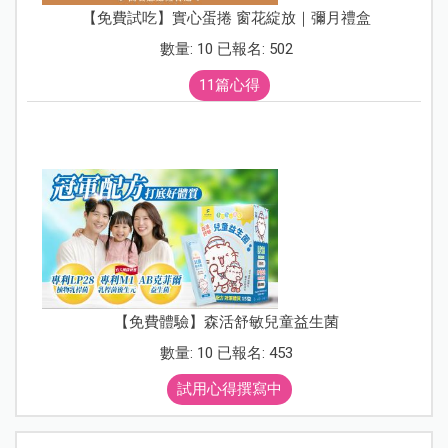
【免費試吃】實心蛋捲 窗花綻放｜彌月禮盒
數量: 10 已報名: 502
11篇心得
【免費體驗】森活舒敏兒童益生菌
數量: 10 已報名: 453
試用心得撰寫中