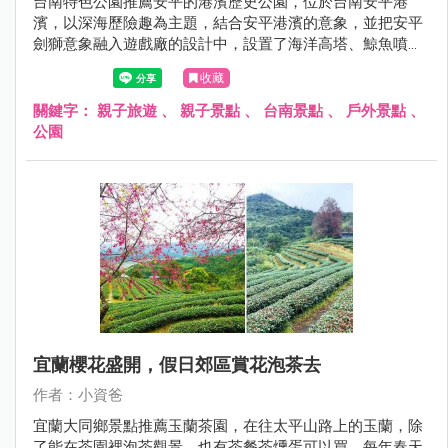
台南特色公園推薦安平的港濱歷史公園，位於台南安平港
濱，以深海歷險趣為主題，結合安平港濱的意象，並把安平
劍獅意象融入遊戲廠的設計中，設置了海洋高塔、鯨魚噴
霧、鯨魚尾巴土丘、雙軌滑溜索、繩索闖關、珊瑚礁叢噴
收藏
霧、盪鞦韆、綠藻山洞等有趣且富有挑戰性的遊具，結合安
平的定情碼頭德陽艦園區和安平古堡就是很棒的安平親子半
關鍵字：
親子旅遊
、
親子景點
、
台南景點
、
戶外景點
、
日遊、一日遊呦~現在就跟著小資爸一起來玩安平的港濱歷
公園
史公園！
宜蘭櫻花盛開，假日郊區賞花泡茶去
作者：小資爸
宜蘭大同鄉景點推薦玉蘭茶園，在往太平山路上的玉蘭，除
了能在茶園裡泡茶觀景，也有茶餐茶燻蛋可以買，每年春天