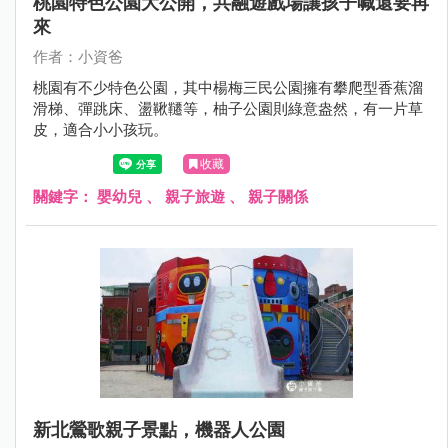
桃園特色公園大公開，共融遊戲場讓孩子喊還要再
來
作者：小資爸
桃園有不少特色公園，其中楊梅三民公園擁有攀爬型香蕉溜
滑梯、彈跳床、盪鞦韆等，柚子公園則綠意盎然，有一片草
皮，適合小小孩玩。
收藏
關鍵字：
嬰幼兒
、
親子旅遊
、
親子關係
新北鶯歌親子景點，機器人公園