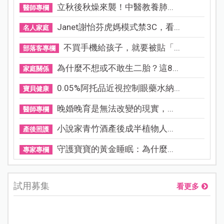
立秋後秋燥來襲！中醫教養肺...
醫師專欄
Janet謝怡芬虎媽模式禁3C，看...
名人家庭
不買手機給孩子，就要被貼「...
部落客專欄
為什麼不想或不敢生二胎？這8...
家庭關係
0.05%阿托品近視控制眼藥水納...
寶貝健康
晚婚晚育是無法改變的現實，...
醫師專欄
小說家青竹酒產後成半植物人...
產後照護
守護寶寶的黃金睡眠：為什麼...
專家專欄
試用募集
看更多