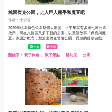
桃園傑克公園，走入巨人魔手和魔豆吧
作者：小資爸
2020年桃園特色公園整個大噴發！上半年就有多達七座公園
啟用，現在八德區又多了新的公園，以童話故事「傑克與魔
豆」為設計概念，創造出傑克冒險公園，裡頭的藤蔓遊戲區
包含波浪流滑梯及大葉攀爬網，另一邊則是將童話故事裡巨
收藏
人的魔手以及魔豆融入於裝置藝術中，非常具有特色，除此
之外也設置了彈跳床、鳥巢鞦韆、親子鞦韆、體健設施及社
關鍵字：
親子旅遊
、
親子景點
、
嬰幼兒
、
公園
區活動廣場成為八德區最新的親子景點!現在就跟著小資吧一
起來看看傑克冒險公園吧！