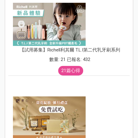
【試用募集】Richell利其爾 T.L.I第二代乳牙刷系列
數量: 21 已報名: 432
21篇心得