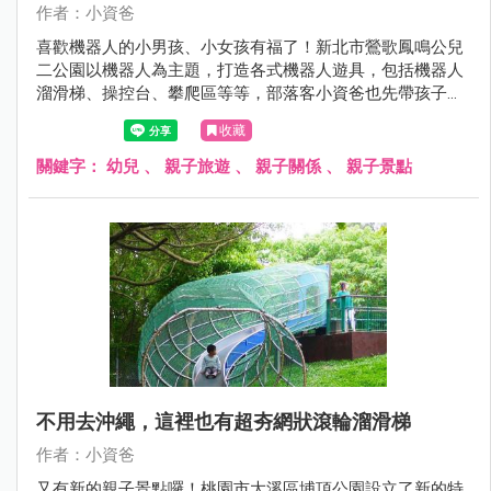
作者：小資爸
喜歡機器人的小男孩、小女孩有福了！新北市鶯歌鳳鳴公兒
二公園以機器人為主題，打造各式機器人遊具，包括機器人
溜滑梯、操控台、攀爬區等等，部落客小資爸也先帶孩子來
玩樂一番，快來看看吧～
收藏
關鍵字：
幼兒
、
親子旅遊
、
親子關係
、
親子景點
不用去沖繩，這裡也有超夯網狀滾輪溜滑梯
作者：小資爸
又有新的親子景點囉！桃園市大溪區埔頂公園設立了新的特