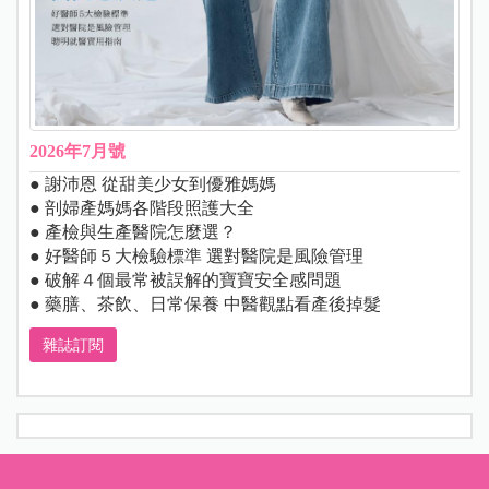
2026年7月號
● 謝沛恩 從甜美少女到優雅媽媽
● 剖婦產媽媽各階段照護大全
● 產檢與生產醫院怎麼選？
● 好醫師５大檢驗標準 選對醫院是風險管理
● 破解４個最常被誤解的寶寶安全感問題
● 藥膳、茶飲、日常保養 中醫觀點看產後掉髮
雜誌訂閱