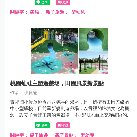
收藏
湖兩地還有爸媽關心的，小孩到底坐船暈不暈呢? 這些搭乘
經驗我通通分享給大家！
關鍵字：
搭船
、
親子旅遊
、
嬰幼兒
桃園蛙蛙主題遊戲場，田園風景新景點
作者：小資爸
霄裡國小位於桃園市八德區的郊區，是一所擁有田園景緻的
中小型學校，目前重新規劃遊戲場，以霄裡的埤塘文化為概
念，設立了青蛙主題的遊戲場，不只P U地面上充滿繽紛的童
趣圖案，還有土丘溜滑梯、金屬雙管溜滑梯、水管隧道、旋
收藏
轉杯跟鳥巢鞦韆等遊具，也有一連串闖關挑戰的攀爬架、拱
型橋及烏龜跳樁，十分有趣好玩!現在就跟著小資爸一起來玩
關鍵字：
親子旅遊
、
親子景點
、
嬰幼兒