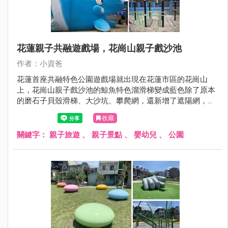
花蓮親子共融遊戲場，花崗山親子戲沙池
作者：小資爸
花蓮首座共融特色公園遊戲場就出現在花蓮市區的花崗山
上，花崗山親子戲沙池的鯨魚特色溜滑梯變成藍色除了原本
的磨石子貝殼滑梯、大沙坑、攀爬網，還新增了遮陽網，這
樣就不用擔心太陽曬了~蘇花改通了以後，車程縮短來花蓮
收藏
就快很多了喔！
關鍵字：
親子旅遊
、
親子景點
、
嬰幼兒
、
公園