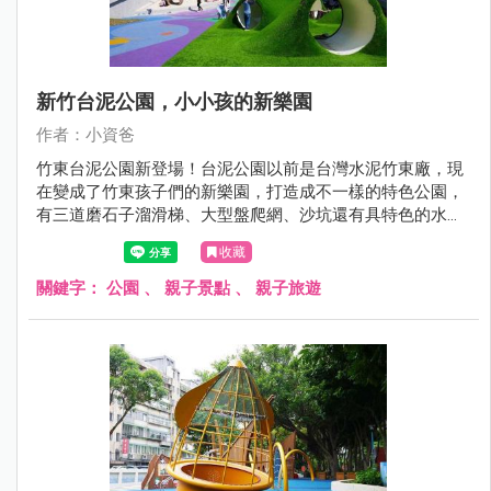
新竹台泥公園，小小孩的新樂園
作者：小資爸
竹東台泥公園新登場！台泥公園以前是台灣水泥竹東廠，現
在變成了竹東孩子們的新樂園，打造成不一樣的特色公園，
有三道磨石子溜滑梯、大型盤爬網、沙坑還有具特色的水管
涵洞上面更全部覆蓋了綠色草皮, 讓孩子們在充滿自然特色的
收藏
共融遊戲場中開心玩樂！現在就跟著小資爸一起來看看竹東
台泥公園的遊戲場哪邊好玩！
關鍵字：
公園
、
親子景點
、
親子旅遊