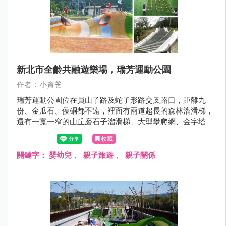
新北市全齡共融遊樂場，瑞芳運動公園
作者：小資爸
瑞芳運動公園位在員山子路及蛇子形路交叉路口，距離九
份、金瓜石、侯硐都不遠，裡面有兩道超長的森林溜滑梯，
還有一寬一窄的山丘磨石子溜滑梯、大型攀爬網、金字塔攀
爬架、多功能攀爬組、旋轉杯、多人旋轉盤、沙坑、鳥巢鞦
收藏
韆跟一般鞦韆，設施超級豐富，是親子踏青的好選擇。
關鍵字：
嬰幼兒
、
親子旅遊
、
親子關係