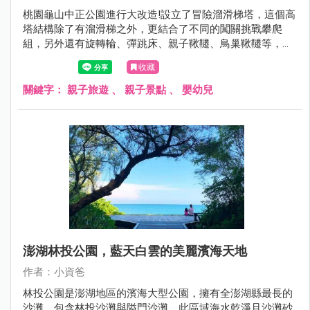
桃園龜山中正公園進行大改造!設立了冒險溜滑梯塔，這個高
塔結構除了有溜滑梯之外，更結合了不同的闖關挑戰攀爬
組，另外還有旋轉輪、彈跳床、親子鞦韆、鳥巢鞦韆等，遊
具一旁的沙坑也有沙桌水道的設立，變得跟以前完全不一樣
收藏
了!現在就跟著小資爸一起來看看改造後的龜山中正公園吧！
關鍵字：
親子旅遊
、
親子景點
、
嬰幼兒
澎湖林投公園，藍天白雲的美麗濱海天地
作者：小資爸
林投公園是澎湖地區的濱海大型公園，擁有全澎湖縣最長的
沙灘，包含林投沙灘與隘門沙灘，此區域海水乾淨且沙灘砂