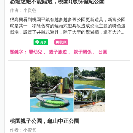
恐龍迷絕不能錯過，桃園Q版侏儸紀公園
作者：小資爸
很高興看到桃園平鎮有越多越多舊公園更新遊具，新富公園
就是其一，移除舊有的罐頭式遊具改造成恐龍主題的特色遊
戲場，設置了共融式遊具，除了大型的攀岩牆，還有大片的
沙坑可以挖掘恐龍化石以及挖土機，旁邊更有小朋友最喜歡
收藏
的鳥巢鞦韆，地面也設計了恐龍的圖案，讓孩子們玩得更開
心了呢！現在就跟著小資爸一起來看看新富公園變身後有什
關鍵字：
嬰幼兒
、
親子旅遊
、
親子關係
、
公園
麼不一樣的地方！
桃園親子公園，龜山中正公園
作者：小資爸