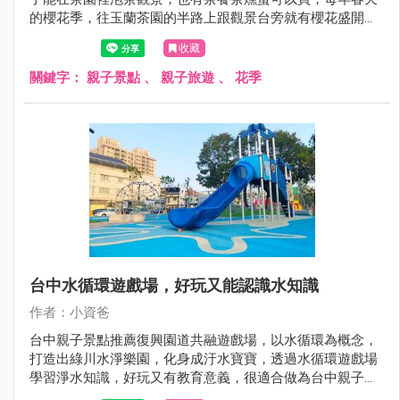
的櫻花季，往玉蘭茶園的半路上跟觀景台旁就有櫻花盛開，
搭配茶園翠綠的風貌，景色秀麗! 很適合過年期間及假日來
收藏
此品茗，搭配附近的崙埤河濱公園，就是很棒的宜蘭走春半
日遊一日遊景點呦，現在就跟著小資爸一起來宜蘭大同鄉的
關鍵字：
親子景點
、
親子旅遊
、
花季
玉蘭茶園吧！
台中水循環遊戲場，好玩又能認識水知識
作者：小資爸
台中親子景點推薦復興園道共融遊戲場，以水循環為概念，
打造出綠川水淨樂園，化身成汙水寶寶，透過水循環遊戲場
學習淨水知識，好玩又有教育意義，很適合做為台中親子一
日遊景點呦~現在就跟著小資爸一起來玩台中的復興園道共