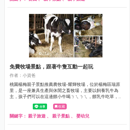
間成為孩子的新樂園，也讓附近的孩子多了一個放電的新去
處，現在就跟著小資爸一起來看看竹東的秘境公園吧！
免費牧場景點，跟著牛隻互動一起玩
作者：小資爸
桃園楊梅親子景點推薦農牧場-耀輝牧場，位於楊梅區瑞原
里，是一座兼具生產與休閒之畜牧場，主要以飼養乳牛為
主，孩子們可以在這邊餵小牛喝ㄋㄟㄋㄟ，餵乳牛吃草，還
可以看見酪農擠乳的過程，相當有教育意義，除此之外也能
收藏
購買鮮奶、鮮奶茶、鮮乳奶酪、鮮乳饅頭等乳製產品，園內
也有簡易的溜滑梯可以玩 ，超適合桃園楊梅親子遊、一日遊
關鍵字：
親子旅遊
、
親子景點
、
嬰幼兒
~現在就跟著小資爸一起來玩桃園市楊梅區的耀輝牧場吧！