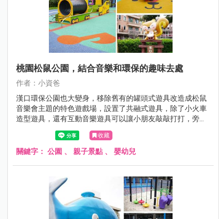
桃園松鼠公園，結合音樂和環保的趣味去處
作者：小資爸
漢口環保公園也大變身，移除舊有的罐頭式遊具改造成松鼠
音樂會主題的特色遊戲場，設置了共融式遊具，除了小火車
造型遊具，還有互動音樂遊具可以讓小朋友敲敲打打，旁邊
也有小朋友最喜歡的單人旋轉杯跟多人搖擺盤，地面也改成
收藏
可愛松鼠的圖案讓小小孩玩得更開心了呢！現在就跟著小資
爸一起來看看漢口環保公園改裝後有什麼不一樣的地方！
關鍵字：
公園
、
親子景點
、
嬰幼兒