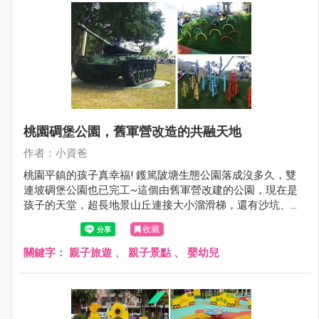
桃園碉堡公園，舊軍營改造的共融天地
作者：小資爸
桃園平鎮的孩子真幸福! 鑊篤陂塘生態公園落成沒多久，雙
連坡碉堡公園也已完工~這個由舊軍營改建的公園，現在是
孩子的天堂，超長地景山丘連接大小溜滑梯，還有沙坑、旋
轉椅、鞦韆跟沙坑等好玩的設施，現在就來看看雙連坡碉堡
收藏
公園有哪邊不一樣！
關鍵字：
親子旅遊
、
親子景點
、
嬰幼兒