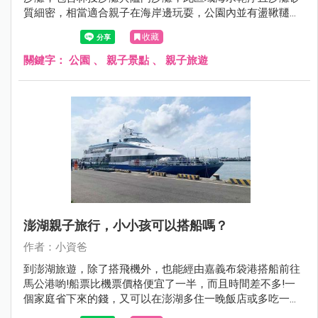
質細密，相當適合親子在海岸邊玩耍，公園內並有盪鞦韆與
磨石子溜滑梯等遊具，絕對是到澎湖旅遊必須要排入的親子
收藏
景點，現在就跟著小資爸一起來看看澎湖縣林投公園吧!
關鍵字：
公園
、
親子景點
、
親子旅遊
澎湖親子旅行，小小孩可以搭船嗎？
作者：小資爸
到澎湖旅遊，除了搭飛機外，也能經由嘉義布袋港搭船前往
馬公港喲!船票比機票價格便宜了一半，而且時間差不多!一
個家庭省下來的錢，又可以在澎湖多住一晚飯店或多吃一餐
海鮮!這次小資爸分別搭乘凱旋三號及太吉之星往返嘉義與澎