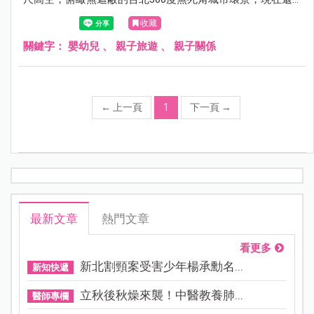
有推出台灣籍平日半價限定優惠雙人套票，包含快速通關門
收藏
票、專屬紀念照、101紀念品以及雲朵咖啡，光是專屬紀念
照就值回票價，這樣的經驗真的是太特別了，有興趣的朋友
關鍵字：
嬰幼兒
、
親子旅遊
、
親子關係
可以參考以下的心得介紹唷！
←
上一頁
1
下一頁
→
最新文章
熱門文章
看更多
新北割頸案受害少年楊承勳名...
新知快遞
立秋後秋燥來襲！中醫教養肺...
醫師專欄