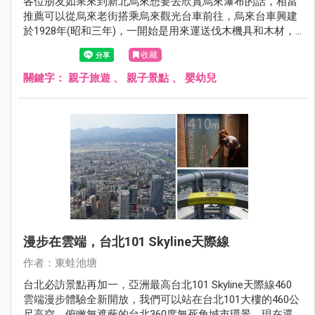
各位朋友如果來到新北烏來想要去欣賞烏來瀑布的話，相當
推薦可以從烏來老街搭乘烏來觀光台車前往，烏來台車興建
於1928年(昭和三年)，一開始是用來運送伐木機具和木材，
1951年出現手推式載客台車，1964年擴建為雙軌，1974年將
收藏
台車動力機械化，「烏來觀光台車」正式誕生，我們可以從
烏來老街搭配烏來觀光台車前往烏來瀑布，單程票價是50
關鍵字：
親子旅遊
、
親子景點
、
嬰幼兒
元，車程大約十分鐘就到達台車瀑布站唷！
漫步在雲端，台北101 Skyline天際線
作者：東蛙池塘
台北必訪景點再加一，亞洲最高台北101 Skyline天際線460
雲端漫步體驗全新開放，我們可以站在台北101大樓的460公
尺高空，俯瞰無遮蔽的台北360度無死角城市環景，現在還