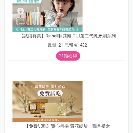
【試用募集】Richell利其爾 T.L.I第二代乳牙刷系列
數量: 21 已報名: 432
21篇心得
【免費試吃】實心蛋捲 窗花綻放｜彌月禮盒