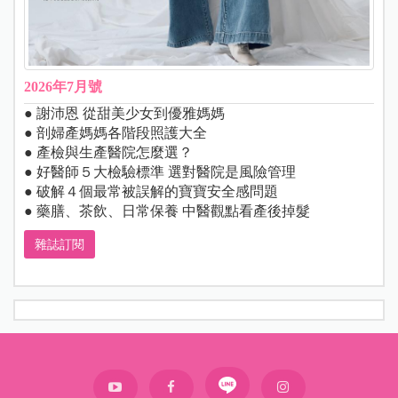
2026年7月號
● 謝沛恩 從甜美少女到優雅媽媽
● 剖婦產媽媽各階段照護大全
● 產檢與生產醫院怎麼選？
● 好醫師５大檢驗標準 選對醫院是風險管理
● 破解４個最常被誤解的寶寶安全感問題
● 藥膳、茶飲、日常保養 中醫觀點看產後掉髮
雜誌訂閱