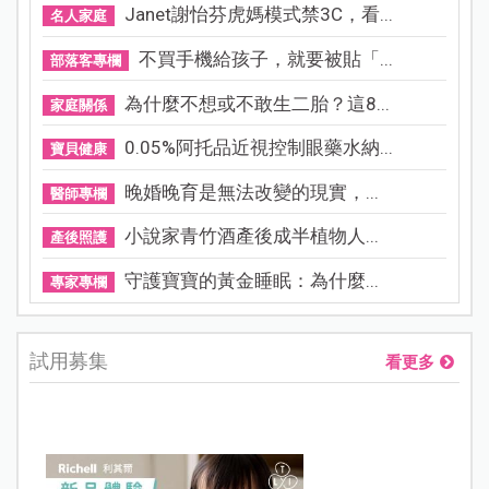
Janet謝怡芬虎媽模式禁3C，看...
名人家庭
不買手機給孩子，就要被貼「...
部落客專欄
為什麼不想或不敢生二胎？這8...
家庭關係
0.05%阿托品近視控制眼藥水納...
寶貝健康
晚婚晚育是無法改變的現實，...
醫師專欄
小說家青竹酒產後成半植物人...
產後照護
守護寶寶的黃金睡眠：為什麼...
專家專欄
試用募集
看更多