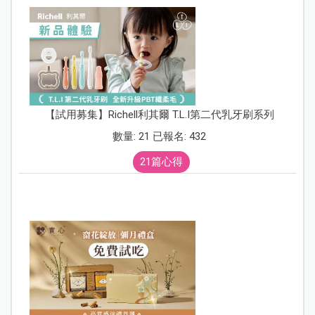
【試用募集】Richell利其爾 T.L.I第二代乳牙刷系列
數量: 21 已報名: 432
21篇心得