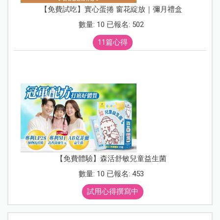
【免費試吃】實心蛋捲 窗花綻放｜彌月禮盒
數量: 10 已報名: 502
11篇心得
【免費體驗】森活舒敏兒童益生菌
數量: 10 已報名: 453
試用心得撰寫中