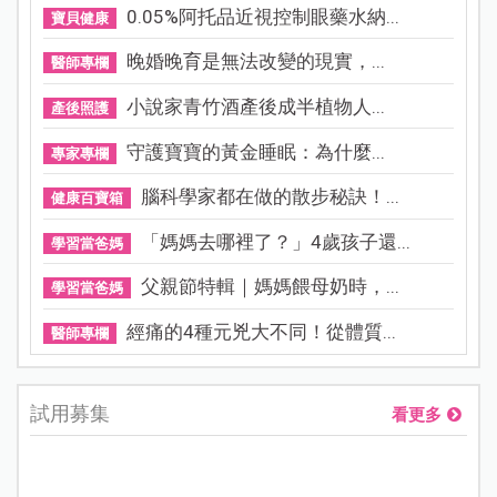
0.05%阿托品近視控制眼藥水納...
寶貝健康
晚婚晚育是無法改變的現實，...
醫師專欄
小說家青竹酒產後成半植物人...
產後照護
守護寶寶的黃金睡眠：為什麼...
專家專欄
腦科學家都在做的散步秘訣！...
健康百寶箱
「媽媽去哪裡了？」4歲孩子還...
學習當爸媽
父親節特輯｜媽媽餵母奶時，...
學習當爸媽
經痛的4種元兇大不同！從體質...
醫師專欄
試用募集
看更多