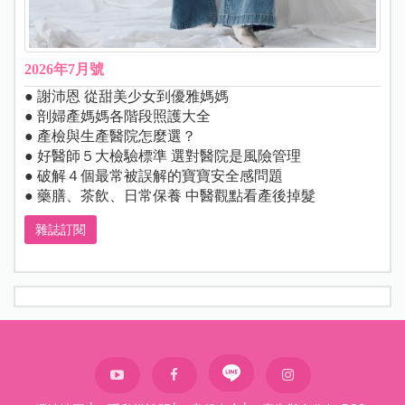
2026年7月號
● 謝沛恩 從甜美少女到優雅媽媽
● 剖婦產媽媽各階段照護大全
● 產檢與生產醫院怎麼選？
● 好醫師５大檢驗標準 選對醫院是風險管理
● 破解４個最常被誤解的寶寶安全感問題
● 藥膳、茶飲、日常保養 中醫觀點看產後掉髮
雜誌訂閱