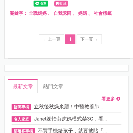
收藏
都只是過眼雲煙，不需要看得這麼認真。
關鍵字：
全職媽媽
、
自我認同
、
媽媽
、
社會標籤
←
上一頁
1
下一頁
→
最新文章
熱門文章
看更多
立秋後秋燥來襲！中醫教養肺...
醫師專欄
Janet謝怡芬虎媽模式禁3C，看...
名人家庭
不買手機給孩子，就要被貼「...
部落客專欄