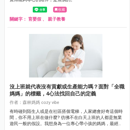
收藏
關鍵字：
育嬰假
、
親子教養
沒上班就代表沒有貢獻或生產能力嗎？面對「全職
媽媽」的標籤，4心法找回自己的定義
作者：森林媽媽 cozy vibe
有時碰到陌生人或是在社區搭個電梯，人家總會好奇這個時
間，你不用上班在做什麼? 彷彿不在白天上班的人都是無業
遊民一般的假設。我想身為一位專心帶小孩的媽媽，最經常
為了這種事情感到稍微自卑跟糾結。其實，這些標籤跟名稱