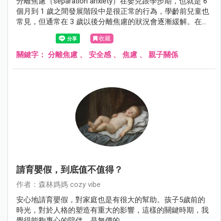
分離焦慮（separation anxiety）在嬰兒跟學步期，也就是 6
個月到 1 歲之間發展階段中是很正常的行為，學齡前兒童也
常見，但通常在 3 歲以後分離焦慮的狀況會逐漸緩解。在部
分的學齡前兒童，會發展成影響到日常、校園生活或出現恐
收藏
慌發作，而被醫療團隊診斷為分離焦慮症（separation
anxiety disorder），通常較少見於青少年或成人。
關鍵字：
分離焦慮
、
安全感
、
焦慮
、
親子關係
請育嬰假，到底值不值得？
作者：森林媽媽 cozy vibe
安心地請育嬰假，對家庭也是有很大的幫助。孩子5歲前的
時光，對於人格的塑造有重大的影響，這樣的關鍵時期，我
覺得能夠專心的陪伴，是無價的。