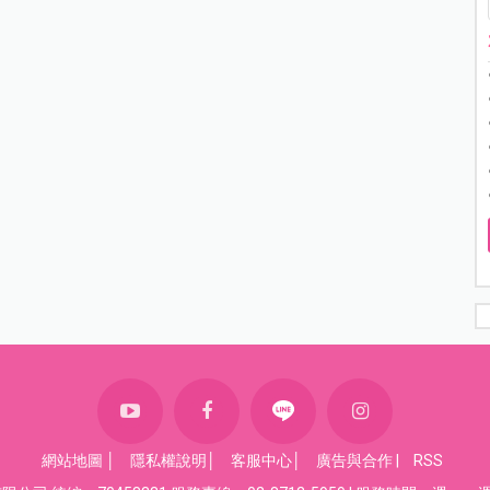
網站地圖
│
隱私權說明
│
客服中心
│
廣告與合作
|
RSS