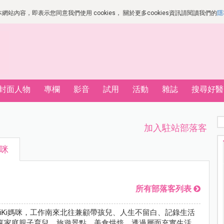
站內容，即表示您同意我們使用 cookies， 關於更多cookies資訊請閱讀我們的
隱
封面人物
專欄
影音
試用
活動
雜誌
搜尋好醫
加入駐站部落客
媽咪
所有部落客列表
我是KiKi媽咪，工作南來北往兼顧帶孩兒、人生不留白、記錄生活
享家庭親子育兒、旅遊景點、美食烘焙，透過層面充實生活，