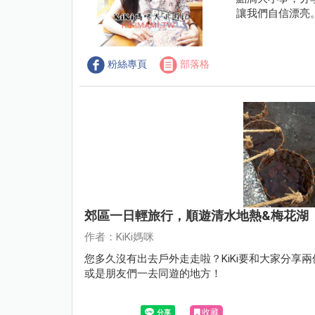
讓我們自信漂亮
粉絲專頁
部落格
郊區一日輕旅行，順遊清水地熱&梅花湖
作者：KiKi媽咪
您多久沒有出去戶外走走啦？KiKi要和大家分
或是朋友們一去同遊的地方！
收藏