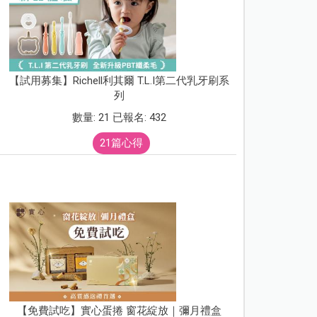
【試用募集】Richell利其爾 T.L.I第二代乳牙刷系
列
數量: 21 已報名: 432
21篇心得
【免費試吃】實心蛋捲 窗花綻放｜彌月禮盒