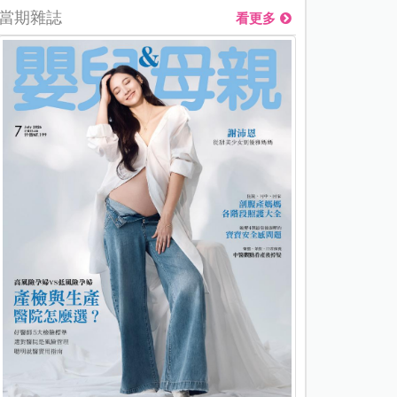
當期雜誌
看更多