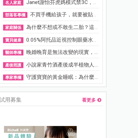
Janet謝怡芬虎媽模式禁3C，看...
名人家庭
不買手機給孩子，就要被貼「...
部落客專欄
為什麼不想或不敢生二胎？這8...
家庭關係
0.05%阿托品近視控制眼藥水納...
寶貝健康
晚婚晚育是無法改變的現實，...
醫師專欄
小說家青竹酒產後成半植物人...
產後照護
守護寶寶的黃金睡眠：為什麼...
專家專欄
試用募集
看更多