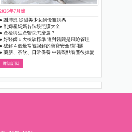
2026年7月號
● 謝沛恩 從甜美少女到優雅媽媽
● 剖婦產媽媽各階段照護大全
● 產檢與生產醫院怎麼選？
● 好醫師５大檢驗標準 選對醫院是風險管理
● 破解４個最常被誤解的寶寶安全感問題
● 藥膳、茶飲、日常保養 中醫觀點看產後掉髮
雜誌訂閱