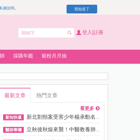
私權說明
。
我知道了
登入|註冊
師
採購年鑑
寵粉月月抽
最新文章
熱門文章
看更多
新北割頸案受害少年楊承勳名...
新知快遞
立秋後秋燥來襲！中醫教養肺...
醫師專欄