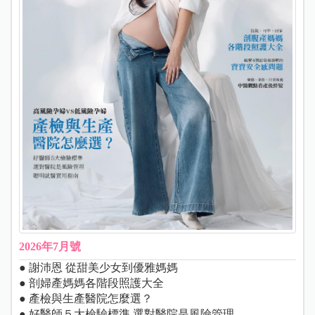
2026年7月號
● 謝沛恩 從甜美少女到優雅媽媽
● 剖婦產媽媽各階段照護大全
● 產檢與生產醫院怎麼選？
● 好醫師５大檢驗標準 選對醫院是風險管理