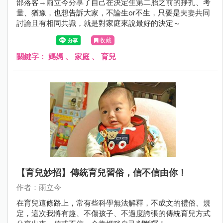
部落客→雨立今分享了自己在決定生第二胎之前的掙扎、考
量、猶豫，也想告訴大家，不論生or不生，只要是夫妻共同
討論且有相同共識，就是對家庭來說最好的決定～
收藏
關鍵字：
媽媽
、
家庭
、
育兒
【育兒妙招】傳統育兒習俗，信不信由你！
作者：雨立今
在育兒這條路上，常有些科學無法解釋，不成文的禮俗、規
定，這次我將有趣、不傷孩子、不過度誇張的傳統育兒方式