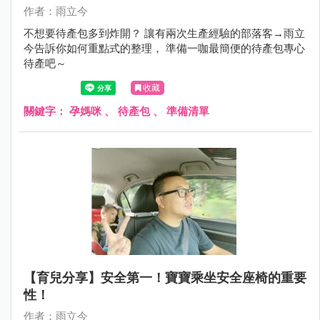
作者：雨立今
不想要待產包多到炸開？ 讓有兩次生產經驗的部落客→雨立
今告訴你如何重點式的整理， 準備一咖最簡便的待產包專心
待產吧～
收藏
關鍵字：
孕媽咪
、
待產包
、
準備清單
【育兒分享】安全第一！寶寶乘坐安全座椅的重要
性！
作者：雨立今