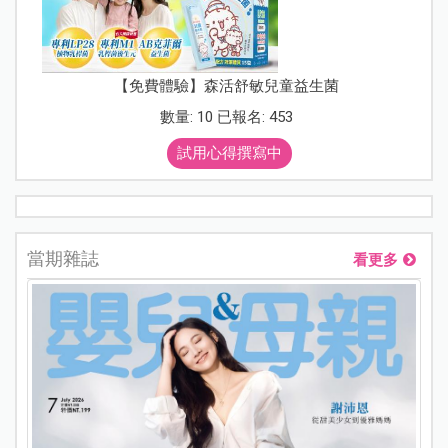
【免費體驗】森活舒敏兒童益生菌
數量: 10 已報名: 453
試用心得撰寫中
當期雜誌
看更多