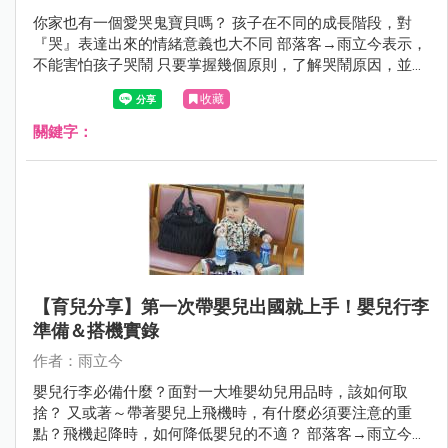
你家也有一個愛哭鬼寶貝嗎？ 孩子在不同的成長階段，對
『哭』表達出來的情緒意義也大不同 部落客→雨立今表示，
不能害怕孩子哭鬧 只要掌握幾個原則，了解哭鬧原因，並與
孩子溫和的溝通 孩子的學習能力是很好的～必定能在情緒過
收藏
後而有所成長喔！
關鍵字：
【育兒分享】第一次帶嬰兒出國就上手！嬰兒行李
準備＆搭機實錄
作者：雨立今
嬰兒行李必備什麼？面對一大堆嬰幼兒用品時，該如何取
捨？ 又或著～帶著嬰兒上飛機時，有什麼必須要注意的重
點？飛機起降時，如何降低嬰兒的不適？ 部落客→雨立今要