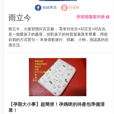
粉絲專頁
部落格
雨立今
所有部落客列表
雨立今，大家習慣叫言言麻， 育有邱先生+邱言言+邱吉吉。
是一個愛孩子的嚴母，但對孩子的特質發展異常尊重，用很
自我的方式育兒～ 本身喜歡旅行、韓劇、小狗，很認真的在
過生活。
【孕期大小事】超簡便！孕媽咪的待產包準備清
單！