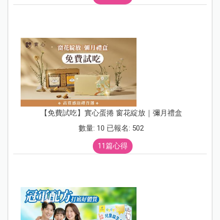
【免費試吃】實心蛋捲 窗花綻放｜彌月禮盒
數量: 10 已報名: 502
11篇心得