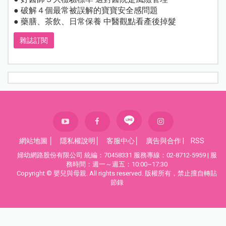
● 破解４個最常被誤解的寶寶安全感問題
● 藥膳、茶飲、日常保養 中醫觀點看產後掉髮
雜誌訂閱
網站地圖
│
隱私權說明
│
客服中心
│
廣告與合作
|
RSS
婦幼網路股份有限公司 統編：70458331 服務專線：02-8712-5959 | 服
務時間：週一～週五：10:00~17:30
Copyright © 嬰兒與母親. All rights reserved. 版權所有，禁止擅自轉貼
節錄