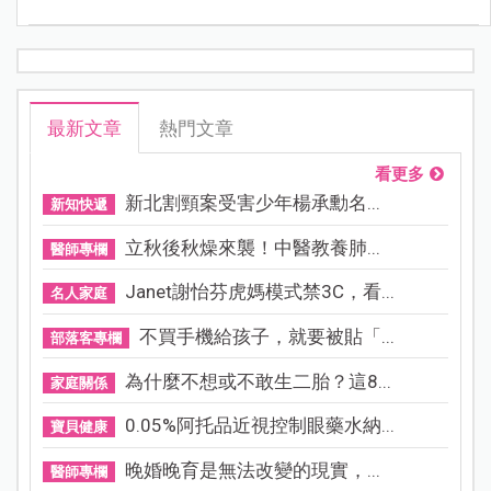
最新文章
熱門文章
看更多
新北割頸案受害少年楊承勳名...
新知快遞
立秋後秋燥來襲！中醫教養肺...
醫師專欄
Janet謝怡芬虎媽模式禁3C，看...
名人家庭
不買手機給孩子，就要被貼「...
部落客專欄
為什麼不想或不敢生二胎？這8...
家庭關係
0.05%阿托品近視控制眼藥水納...
寶貝健康
晚婚晚育是無法改變的現實，...
醫師專欄