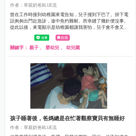
作者：單親奶爸BLUE流
曾在工作時接到幼稚園來電告知，兒子撞到下巴了。掛下電
話匆匆出門赴急診，途中焦灼難耐。所幸縫了幾針便沒事。
從此以後，來電顯示是幼稚園都讓我害怕，兒子會不會又怎
麼了？這次是發燒還是跌倒？成為父母後，心就永遠懸在別
收藏
的地方。
關鍵字：
親子
、
嬰幼兒
、
幼兒園
孩子睡著後，爸媽總是在忙著觀察寶貝有無睡好
作者：單親奶爸BLUE流