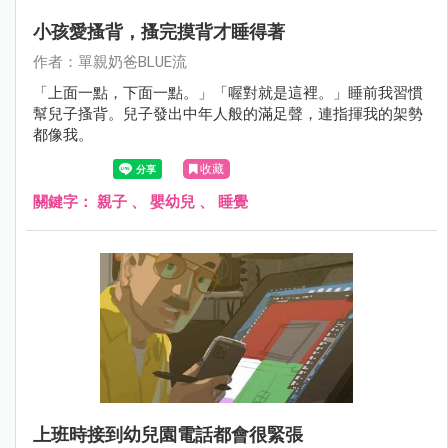
小孩愛搔背，搔完摸背才睡得著
作者：單親奶爸BLUE流
「上面一點，下面一點。」「喔對就是這裡。」睡前我習慣
幫兒子搔背。兒子發出中年人般的滿足聲，連指揮我的架勢
都像我。
收藏
關鍵字：
親子
、
嬰幼兒
、
睡覺
上班時接到幼兒園電話都會很緊張