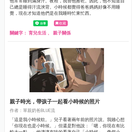
他常常睡到滿身汗。夜裡，我替他擦乾。因此，他不知道自
己總是睡得汗流浹背。小時候都覺得爸爸媽媽好像不用睡
覺，現在才知道他們是在我睡時忙東忙西。
收藏
關鍵字：
育兒生活
、
親子關係
親子時光，帶孩子一起看小時候的照片
作者：單親奶爸BLUE流
「這是我小時候欸。」兒子看著兩年前的照片說。我雖心想
「你現在也是小時候。」但還是對他說：「嗯，你現在有比
較大一點。」他津津有味的看著自己「小時候」，像個小大