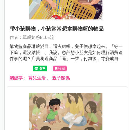
帶小孩購物，小孩常常想拿購物籃的物品
作者：單親奶爸BLUE流
購物籃商品琳琅滿目，還沒結帳，兒子便想拿起來。「等一
下嘛，還沒結帳。」我說。忽然想小朋友是如何理解消費這
件事的呢？店員刷過商品「逼」一聲，付錢後，才變成自己
的物品，這過程其實是種儀式性的交換。還是其實小朋友根
收藏
本不用煩惱錢？例如布丁就是要拿來吃的。只聞他在旁嚷嚷
「把拔布丁⋯⋯」
關鍵字：
育兒生活
、
親子關係