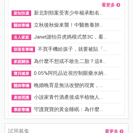
看更多
新北割頸案受害少年楊承勳名...
新知快遞
立秋後秋燥來襲！中醫教養肺...
醫師專欄
Janet謝怡芬虎媽模式禁3C，看...
名人家庭
不買手機給孩子，就要被貼「...
部落客專欄
為什麼不想或不敢生二胎？這8...
家庭關係
0.05%阿托品近視控制眼藥水納...
寶貝健康
晚婚晚育是無法改變的現實，...
醫師專欄
小說家青竹酒產後成半植物人...
產後照護
守護寶寶的黃金睡眠：為什麼...
專家專欄
試用募集
看更多