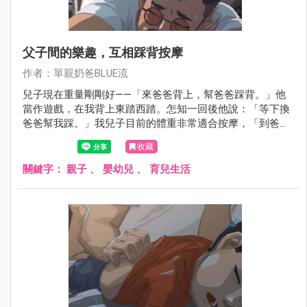
父子間的樂趣，互相踩背按摩
作者：單親奶爸BLUE流
兒子現在重量剛剛好——「來爸爸背上，幫爸爸踩背。」他
當作遊戲，在我背上東踏西踏。怎知一回後他說：「等下換
爸爸幫我踩。」我兒子目前的體重非常適合按摩，「到爸爸
的背上來、踩」我兒子把它看作是一場遊戲，開始踩在我背
收藏
上，我從來沒想到他會對我說，稍後輪到你踩我的背。
關鍵字：
親子
、
嬰幼兒
、
育兒生活