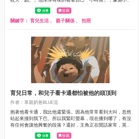
人。
收藏
關鍵字：
育兒生活
、
親子關係
、
拍照
育兒日常，和兒子看卡通都怕被他的頭頂到
作者：單親奶爸BLUE流
抱著他看卡通，我比他還緊張。因為他常常看到大叫，忽然
站起來撞到我下巴。所以我緊盯螢幕，現在播到哪了，有沒
有任何會讓他興奮的段落？還好，主角正在閒話家常，英雄
還沒上場。
收藏