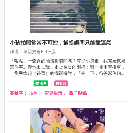
小孩拍照常常不可控，捕捉瞬間只能靠運氣
作者：單親奶爸BLUE流
「喀嚓」一聲真的能捕捉瞬間嗎？有了小孩後，我開始懷疑
這件事。帶他出去玩，走上長長的階梯；我一隻手背推車，
一隻手拿起（很重）的攝影機說，「等一下，爸爸幫你拍張
照。」結果他約莫轉頭0.5秒，就回頭衝上階梯最高處。我看
收藏
著模糊的照片，心想小孩真的是風的孩子。
關鍵字：
拍照
、
育兒生活
、
親子關係