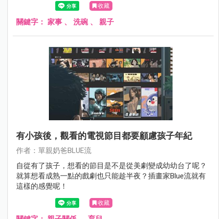
收藏
關鍵字：
家事
、
洗碗
、
親子
有小孩後，觀看的電視節目都要顧慮孩子年紀
作者：單親奶爸BLUE流
自從有了孩子，想看的節目是不是從美劇變成幼幼台了呢？
就算想看成熟一點的戲劇也只能趁半夜？插畫家Blue流就有
這樣的感覺呢！
收藏
關鍵字：
親子關係
、
育兒