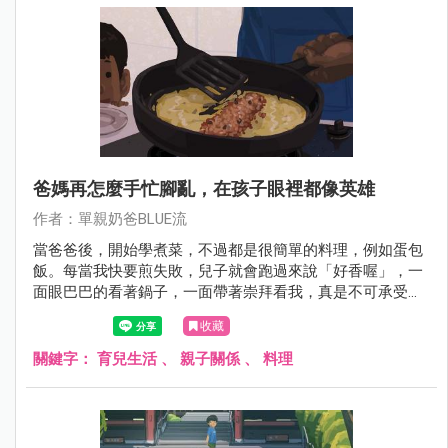
爸媽再怎麼手忙腳亂，在孩子眼裡都像英雄
作者：單親奶爸BLUE流
當爸爸後，開始學煮菜，不過都是很簡單的料理，例如蛋包
飯。每當我快要煎失敗，兒子就會跑過來說「好香喔」，一
面眼巴巴的看著鍋子，一面帶著崇拜看我，真是不可承受之
重。是不是再怎麼手忙腳亂的父母，在小朋友眼裡都像英
收藏
雄？
關鍵字：
育兒生活
、
親子關係
、
料理