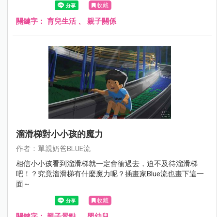
收藏
關鍵字：
育兒生活
、
親子關係
溜滑梯對小小孩的魔力
作者：單親奶爸BLUE流
相信小小孩看到溜滑梯就一定會衝過去，迫不及待溜滑梯
吧！？究竟溜滑梯有什麼魔力呢？插畫家Blue流也畫下這一
面～
收藏
關鍵字：
親子景點
、
嬰幼兒