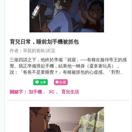
育兒日常，睡前划手機被抓包
作者：單親奶爸BLUE流
三催四請之下，他終於準備「就寢」──有種在服侍帝王的感
覺。我正準備滑起手機，結果他一轉身（還拿著玩具），
說：「爸爸不是要睡覺？」有種被抓包的心虛感。「對對
對，爸爸關個手機。」順便宣導一下，在黑暗裡滑手機是不
收藏
良示範。
關鍵字：
划手機
、
3C
、
育兒生活