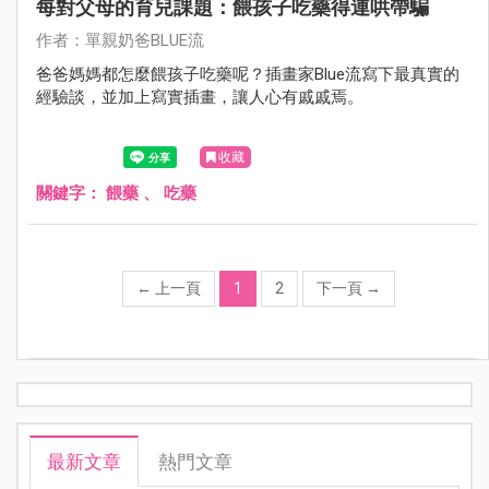
每對父母的育兒課題：餵孩子吃藥得連哄帶騙
作者：單親奶爸BLUE流
爸爸媽媽都怎麼餵孩子吃藥呢？插畫家Blue流寫下最真實的
經驗談，並加上寫實插畫，讓人心有戚戚焉。
收藏
關鍵字：
餵藥
、
吃藥
←
上一頁
1
2
下一頁
→
最新文章
熱門文章