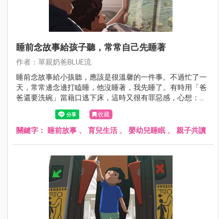
睡前念故事給孩子聽，常常自己先睡著
作者：單親奶爸BLUE流
睡前念故事給小孩聽，應該是很溫馨的一件事。不過忙了一
天，常常邊念邊打瞌睡，他沒睡著，我先睡了。有時用「爸
爸還要洗碗」當藉口逃下床，這時又很有罪惡感，心想：
「這點陪他的時間我都做不到嗎？」跟其他家長談起這件
收藏
事，發現大家都有類似的心境。漸漸的，大家開始買文字比
較少的故事書。至少，可以少念一點。
關鍵字：
睡前故事
、
育兒生活
、
嬰幼兒睡眠
、
親子共讀