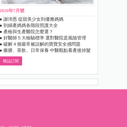
2026年7月號
● 謝沛恩 從甜美少女到優雅媽媽
● 剖婦產媽媽各階段照護大全
● 產檢與生產醫院怎麼選？
● 好醫師５大檢驗標準 選對醫院是風險管理
● 破解４個最常被誤解的寶寶安全感問題
● 藥膳、茶飲、日常保養 中醫觀點看產後掉髮
雜誌訂閱