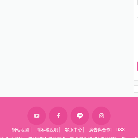
網站地圖
│
隱私權說明
│
客服中心
│
廣告與合作
|
RSS