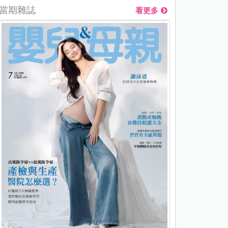
當期雜誌
看更多