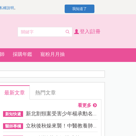
私權說明
。
我知道了
登入|註冊
師
採購年鑑
寵粉月月抽
最新文章
熱門文章
看更多
新北割頸案受害少年楊承勳名...
新知快遞
立秋後秋燥來襲！中醫教養肺...
醫師專欄