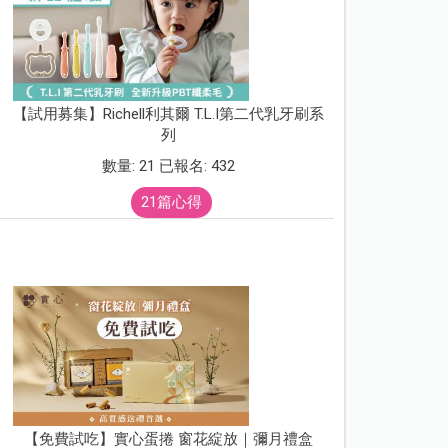
【試用募集】Richell利其爾 T.L.I第二代乳牙刷系
列
數量: 21 已報名: 432
21篇心得
【免費試吃】實心蛋捲 窗花綻放｜彌月禮盒