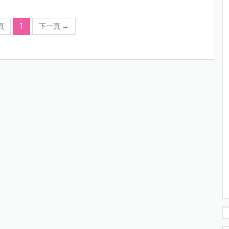
頁
1
下一頁
→