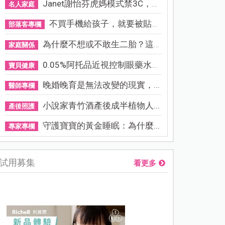
Janet謝怡芬虎媽模式禁3C，看...
名人家庭
不買手機給孩子，就要被貼「...
部落客專欄
為什麼不想或不敢生二胎？這8...
家庭關係
0.05%阿托品近視控制眼藥水納...
寶貝健康
晚婚晚育是無法改變的現實，...
醫師專欄
小說家青竹酒產後成半植物人...
產後照護
守護寶寶的黃金睡眠：為什麼...
專家專欄
試用募集
看更多