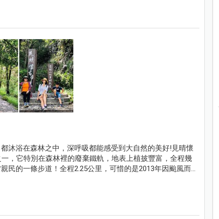
都沐浴在森林之中，深呼吸都能感受到大自然的美好!見晴懷
道之一，它特別在森林裡的廢棄鐵軌，地表上植披豐富，全程幾
民的一條步道！全程2.25公里，可惜的是2013年因颱風而
然很短，但依舊不減它的美麗~來到太平山，一定別錯過的見晴