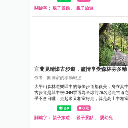
關鍵字：
親子景點
、
親子旅遊
宜蘭見晴懷古步道，盡情享受森林芬多精
作者：圓圓家的移動城堡
太平山森林遊樂區中的每條步道都很美，身在其中
古步道是其中被CNN票選為全球前28名必走古
乎不會日曬，走起來又相當好走，算是高山中相當親
被摧毀，目前僅修復到前900公尺開放通行，雖
收藏
懷古步道。
關鍵字：
親子旅遊
、
親子景點
、
嬰幼兒