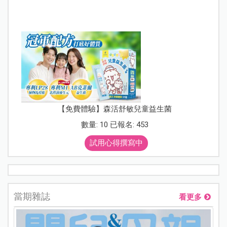
【免費體驗】森活舒敏兒童益生菌
數量: 10 已報名: 453
試用心得撰寫中
當期雜誌
看更多