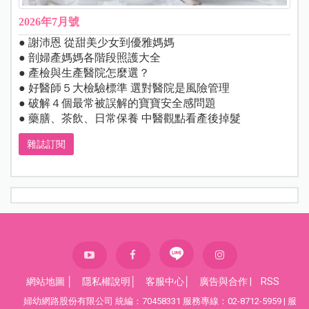
2026年7月號
● 謝沛恩 從甜美少女到優雅媽媽
● 剖婦產媽媽各階段照護大全
● 產檢與生產醫院怎麼選？
● 好醫師５大檢驗標準 選對醫院是風險管理
● 破解４個最常被誤解的寶寶安全感問題
● 藥膳、茶飲、日常保養 中醫觀點看產後掉髮
雜誌訂閱
網站地圖
│
隱私權說明
│
客服中心
│
廣告與合作
|
RSS
婦幼網路股份有限公司 統編：70458331 服務專線：02-8712-5959 | 服