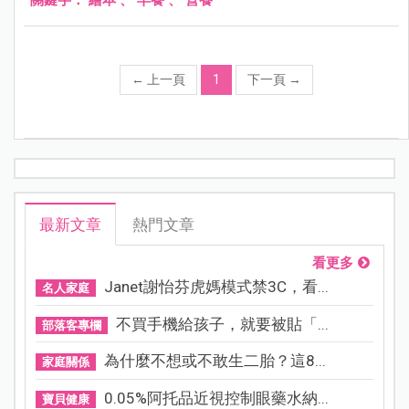
←
上一頁
1
下一頁
→
最新文章
熱門文章
看更多
Janet謝怡芬虎媽模式禁3C，看...
名人家庭
不買手機給孩子，就要被貼「...
部落客專欄
為什麼不想或不敢生二胎？這8...
家庭關係
0.05%阿托品近視控制眼藥水納...
寶貝健康