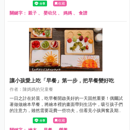
收藏
關鍵字：
親子
、
嬰幼兒
、
媽媽
、
食譜
讓小孩愛上吃「早餐」第一步，把早餐變好吃
作者：陳媽媽的兒童餐
一日之計在於晨，吃早餐開啟美好的一天固然重要！偶爾試
著做做繪本早餐，將繪本裡的畫面帶到生活中，吸引孩子們
的注意力，雖然需要花費一些功夫，但看見小孩興奮及期待
的表情，媽媽也做得好有成就感～
收藏
關鍵字：
繪本
、
早餐
、
營養