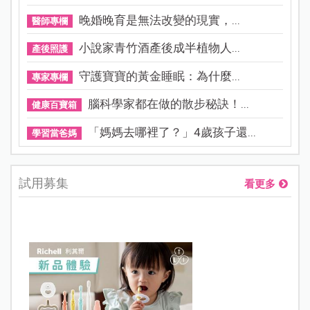
晚婚晚育是無法改變的現實，...
醫師專欄
小說家青竹酒產後成半植物人...
產後照護
守護寶寶的黃金睡眠：為什麼...
專家專欄
腦科學家都在做的散步秘訣！...
健康百寶箱
「媽媽去哪裡了？」4歲孩子還...
學習當爸媽
試用募集
看更多