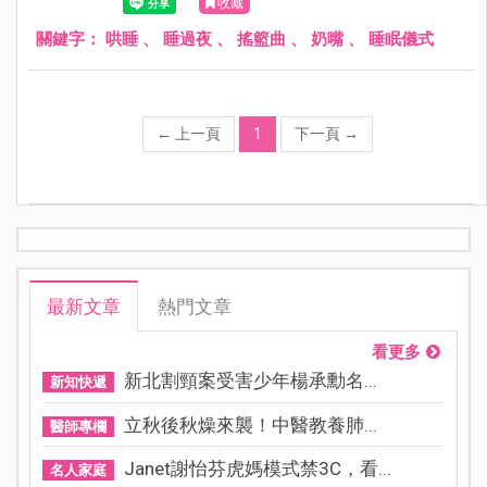
收藏
關鍵字：
哄睡
、
睡過夜
、
搖籃曲
、
奶嘴
、
睡眠儀式
←
上一頁
1
下一頁
→
最新文章
熱門文章
看更多
新北割頸案受害少年楊承勳名...
新知快遞
立秋後秋燥來襲！中醫教養肺...
醫師專欄
Janet謝怡芬虎媽模式禁3C，看...
名人家庭