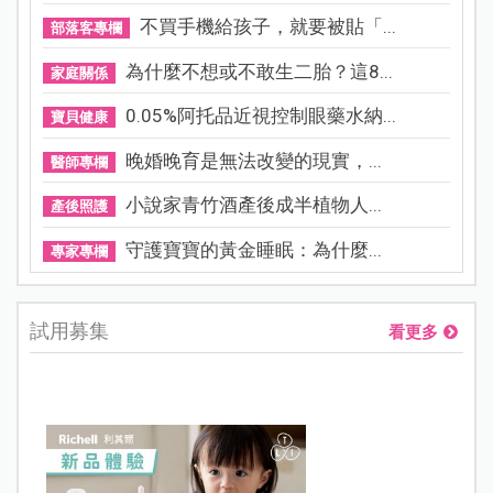
不買手機給孩子，就要被貼「...
部落客專欄
為什麼不想或不敢生二胎？這8...
家庭關係
0.05%阿托品近視控制眼藥水納...
寶貝健康
晚婚晚育是無法改變的現實，...
醫師專欄
小說家青竹酒產後成半植物人...
產後照護
守護寶寶的黃金睡眠：為什麼...
專家專欄
試用募集
看更多