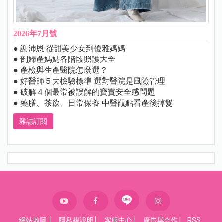
2026年7月號
● 謝沛恩 從甜美少女到優雅媽媽
● 剖婦產媽媽各階段照護大全
● 產檢與生產醫院怎麼選？
● 好醫師５大檢驗標準 選對醫院是風險管理
● 破解４個最常被誤解的寶寶安全感問題
● 藥膳、茶飲、日常保養 中醫觀點看產後掉髮
雜誌訂閱
網站地圖
│
隱私權說明
│
客服中心
│
廣告與合作
|
RSS