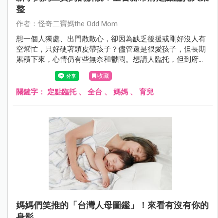
整
作者：怪奇二寶媽the Odd Mom
想一個人獨處、出門散散心，卻因為缺乏後援或剛好沒人有
空幫忙，只好硬著頭皮帶孩子？儘管還是很愛孩子，但長期
累積下來，心情仍有些無奈和鬱悶。想請人臨托，但到府保
姆金額偏貴，又較少接臨托服務。給想要自己Me Time的媽
收藏
媽們各縣市定點臨托服務大彙整！
關鍵字：
定點臨托
、
全台
、
媽媽
、
育兒
媽媽們笑推的「台灣人母圖鑑」！來看有沒有你的
身影