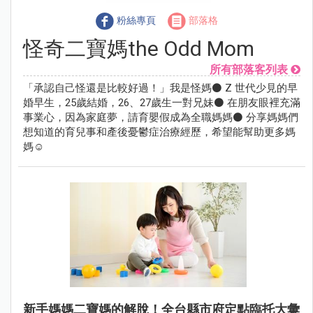
粉絲專頁
部落格
怪奇二寶媽the Odd Mom
所有部落客列表
「承認自己怪還是比較好過！」我是怪媽⚫ Z 世代少見的早
婚早生，25歲結婚，26、27歲生一對兄妹⚫ 在朋友眼裡充滿
事業心，因為家庭夢，請育嬰假成為全職媽媽⚫ 分享媽媽們
想知道的育兒事和產後憂鬱症治療經歷，希望能幫助更多媽
媽☺
新手媽媽二寶媽的解脫！全台縣市府定點臨托大彙