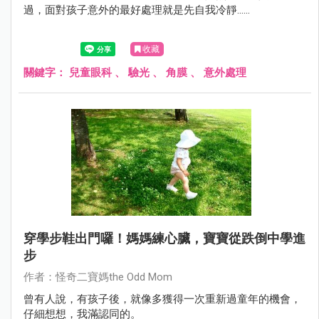
過，面對孩子意外的最好處理就是先自我冷靜......
收藏
關鍵字：
兒童眼科
、
驗光
、
角膜
、
意外處理
穿學步鞋出門囉！媽媽練心臟，寶寶從跌倒中學進
步
作者：怪奇二寶媽the Odd Mom
曾有人說，有孩子後，就像多獲得一次重新過童年的機會，
仔細想想，我滿認同的。