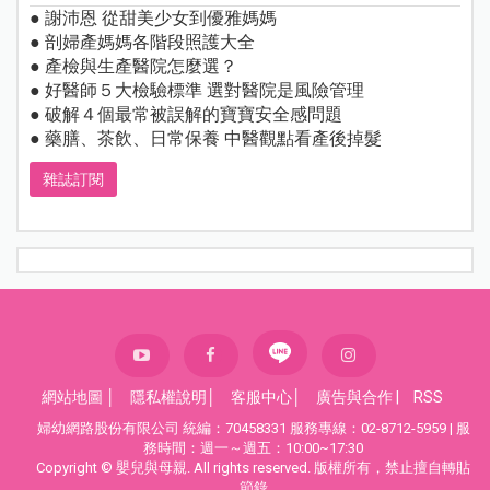
● 謝沛恩 從甜美少女到優雅媽媽
● 剖婦產媽媽各階段照護大全
● 產檢與生產醫院怎麼選？
● 好醫師５大檢驗標準 選對醫院是風險管理
● 破解４個最常被誤解的寶寶安全感問題
● 藥膳、茶飲、日常保養 中醫觀點看產後掉髮
雜誌訂閱
網站地圖
│
隱私權說明
│
客服中心
│
廣告與合作
|
RSS
婦幼網路股份有限公司 統編：70458331 服務專線：02-8712-5959 | 服
務時間：週一～週五：10:00~17:30
Copyright © 嬰兒與母親. All rights reserved. 版權所有，禁止擅自轉貼
節錄