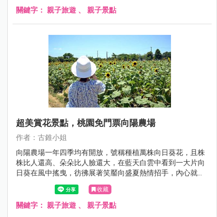
關鍵字：
親子旅遊
、
親子景點
超美賞花景點，桃園免門票向陽農場
作者：古錐小姐
向陽農場一年四季均有開放，號稱種植萬株向日葵花，且株
株比人還高、朵朵比人臉還大，在藍天白雲中看到一大片向
日葵在風中搖曳，彷彿展著笑靨向盛夏熱情招手，內心就莫
名跟著朝氣滿滿了啊！
收藏
關鍵字：
親子旅遊
、
親子景點