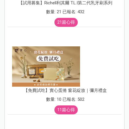
【試用募集】Richell利其爾 T.L.I第二代乳牙刷系列
數量: 21 已報名: 432
21篇心得
【免費試吃】實心蛋捲 窗花綻放｜彌月禮盒
數量: 10 已報名: 502
11篇心得