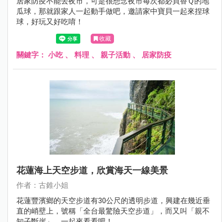
居家防疫不能去夜市，可是很想念夜市每次都必買香Ｑ的地
瓜球，那就跟家人一起動手做吧，邀請家中寶貝一起來捏球
球，好玩又好吃唷！
收藏
關鍵字：
小吃
、
料理
、
親子活動
、
居家防疫
花蓮海上天空步道，欣賞海天一線美景
作者：古錐小姐
花蓮豐濱鄉的天空步道有30公尺的透明步道，興建在幾近垂
直的峭壁上，號稱「全台最驚險天空步道」，而又叫「親不
知子斷崖」，一起來看看吧！