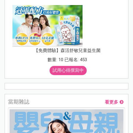
【免費體驗】森活舒敏兒童益生菌
數量: 10 已報名: 453
試用心得撰寫中
當期雜誌
看更多