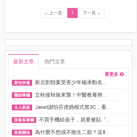
←
上一頁
1
下一頁
→
最新文章
熱門文章
看更多
新北割頸案受害少年楊承勳名...
新知快遞
立秋後秋燥來襲！中醫教養肺...
醫師專欄
Janet謝怡芬虎媽模式禁3C，看...
名人家庭
不買手機給孩子，就要被貼「...
部落客專欄
為什麼不想或不敢生二胎？這8...
家庭關係