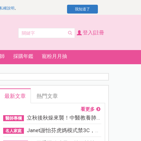
私權說明
。
我知道了
登入|註冊
師
採購年鑑
寵粉月月抽
最新文章
熱門文章
看更多
立秋後秋燥來襲！中醫教養肺...
醫師專欄
Janet謝怡芬虎媽模式禁3C，看...
名人家庭