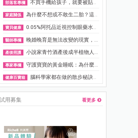
不買手機給孩子，就要被貼「...
部落客專欄
為什麼不想或不敢生二胎？這8...
家庭關係
0.05%阿托品近視控制眼藥水納...
寶貝健康
晚婚晚育是無法改變的現實，...
醫師專欄
小說家青竹酒產後成半植物人...
產後照護
守護寶寶的黃金睡眠：為什麼...
專家專欄
腦科學家都在做的散步秘訣！...
健康百寶箱
試用募集
看更多