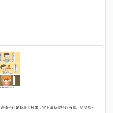
著這孩子已是我最大極限，當下讓我覺得超有感。哈哈哈～