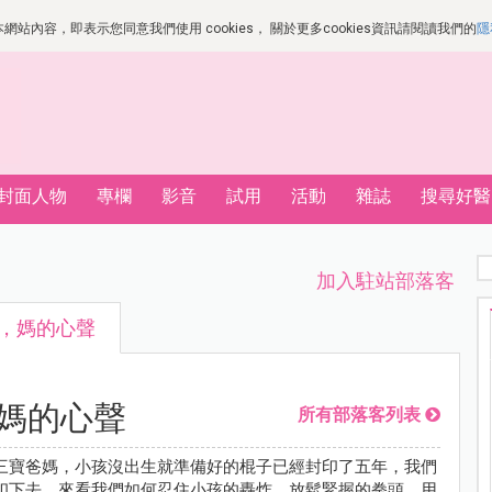
站內容，即表示您同意我們使用 cookies， 關於更多cookies資訊請閱讀我們的
隱
封面人物
專欄
影音
試用
活動
雜誌
搜尋好醫
加入駐站部落客
米，媽的心聲
，媽的心聲
所有部落客列表
三寶爸媽，小孩沒出生就準備好的棍子已經封印了五年，我們
印下去，來看我們如何忍住小孩的轟炸，放鬆緊握的拳頭，用