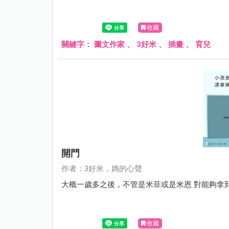
收藏
關鍵字：
圖文作家
、
3好米
、
插畫
、
育兒
開門
作者：3好米，媽的心聲
大概一歲多之後，不管是米菲或是米恩 對能夠拿到爸
收藏