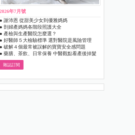
2026年7月號
● 謝沛恩 從甜美少女到優雅媽媽
● 剖婦產媽媽各階段照護大全
● 產檢與生產醫院怎麼選？
● 好醫師５大檢驗標準 選對醫院是風險管理
● 破解４個最常被誤解的寶寶安全感問題
● 藥膳、茶飲、日常保養 中醫觀點看產後掉髮
雜誌訂閱