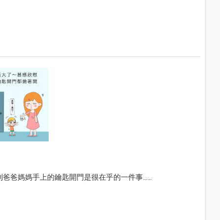
爸媽媽手上的鑰匙開門是很在乎的一件事......