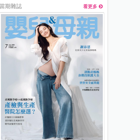
當期雜誌
看更多