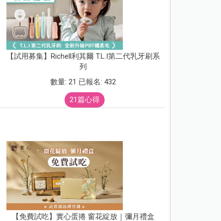
【試用募集】Richell利其爾 T.L.I第二代乳牙刷系
列
數量: 21 已報名: 432
21篇心得
【免費試吃】實心蛋捲 窗花綻放｜彌月禮盒