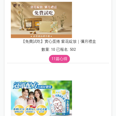
【免費試吃】實心蛋捲 窗花綻放｜彌月禮盒
數量: 10 已報名: 502
11篇心得