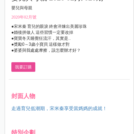
嬰兒與母親
2020年02月號
●宋米秦 育兒的眼淚 終會淬煉出美麗珍珠
●婚後拼做人 這些習慣一定要改掉
●寶寶冬天睡覺狂流汗，其實是…
●獎勵0～3歲小寶貝 這樣做才對
●婆婆與我處處摩擦，該怎麼辦才好？
我要訂購
封面人物
走過育兒低潮期，宋米秦享受當媽媽的成就！
特別企劃