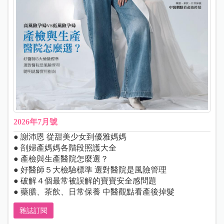
2026年7月號
● 謝沛恩 從甜美少女到優雅媽媽
● 剖婦產媽媽各階段照護大全
● 產檢與生產醫院怎麼選？
● 好醫師５大檢驗標準 選對醫院是風險管理
● 破解４個最常被誤解的寶寶安全感問題
● 藥膳、茶飲、日常保養 中醫觀點看產後掉髮
雜誌訂閱