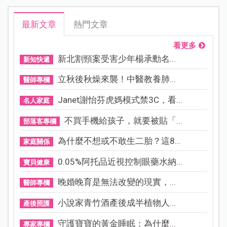
最新文章
熱門文章
看更多
新北割頸案受害少年楊承勳名...
新知快遞
立秋後秋燥來襲！中醫教養肺...
醫師專欄
Janet謝怡芬虎媽模式禁3C，看...
名人家庭
不買手機給孩子，就要被貼「...
部落客專欄
為什麼不想或不敢生二胎？這8...
家庭關係
0.05%阿托品近視控制眼藥水納...
寶貝健康
晚婚晚育是無法改變的現實，...
醫師專欄
小說家青竹酒產後成半植物人...
產後照護
守護寶寶的黃金睡眠：為什麼...
專家專欄