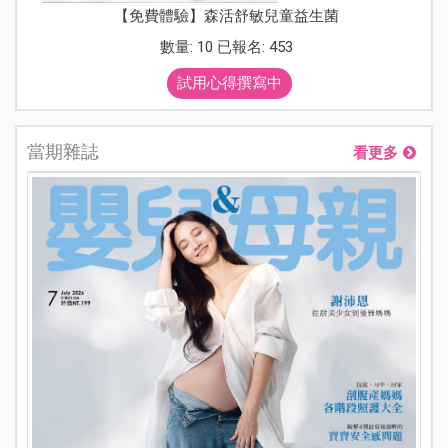
【免費體驗】森活舒敏兒童益生菌
數量: 10 已報名: 453
試用心得撰寫中
當期雜誌
看更多