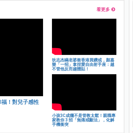
看更多
狄志杰瞞老婆衝香港買鑽戒，顏嘉
樂「一招」拿捏愛自由射手座：越
不管他反而越體貼！
幸福！對兒子感性
小孩3C成癮不是管教太鬆！親職專
家教你 3 招「無痛戒斷法」，化解
手機衝突