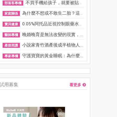
不買手機給孩子，就要被貼「...
部落客專欄
為什麼不想或不敢生二胎？這8...
家庭關係
0.05%阿托品近視控制眼藥水納...
寶貝健康
晚婚晚育是無法改變的現實，...
醫師專欄
小說家青竹酒產後成半植物人...
產後照護
守護寶寶的黃金睡眠：為什麼...
專家專欄
熊本強震讓台灣人也揪心！無印良品店員發枕頭護頭、陪伴撤離
試用募集
看更多