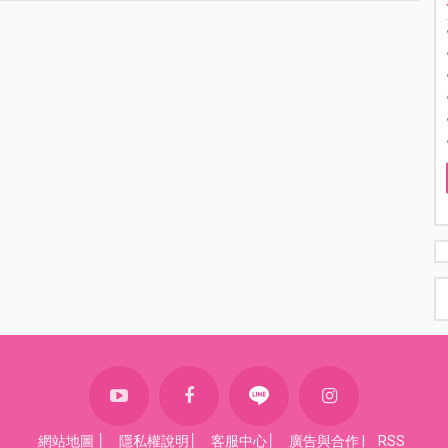
網站地圖
│
隱私權說明
│
客服中心
│
廣告與合作
|
RSS