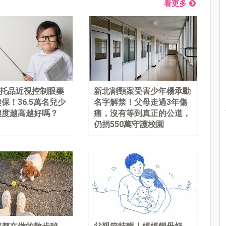
看更多
%阿托品近視控制眼藥
新北割頸案受害少年楊承勳
保！36.5萬名兒少
名字解禁！父母走過3年傷
濃度越高越好嗎？
痛，沒有等到真正的公道，
仍捐550萬守護校園