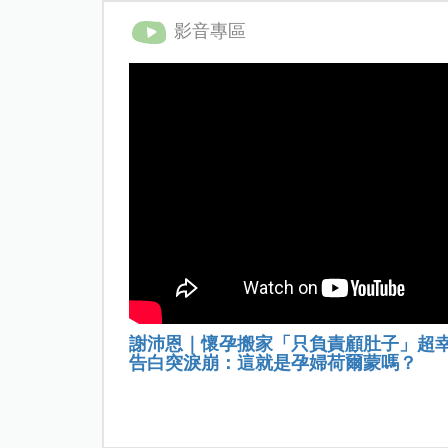
影音專區
謝沛恩｜懷孕搬家「只負責顧肚子」超
告白突淚崩：這就是孕婦荷爾蒙嗎？