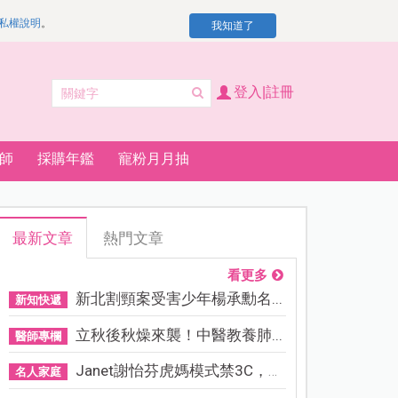
私權說明
。
我知道了
登入|註冊
師
採購年鑑
寵粉月月抽
最新文章
熱門文章
看更多
新北割頸案受害少年楊承勳名...
新知快遞
立秋後秋燥來襲！中醫教養肺...
醫師專欄
Janet謝怡芬虎媽模式禁3C，看...
名人家庭