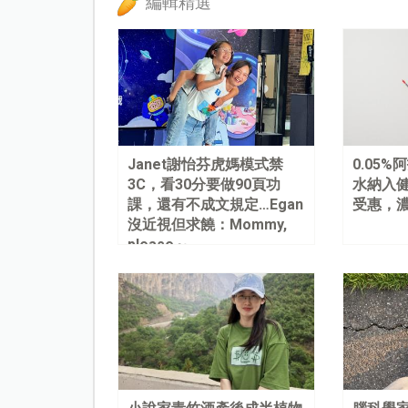
編輯精選
Janet謝怡芬虎媽模式禁
0.05
3C，看30分要做90頁功
水納入健
課，還有不成文規定…Egan
受惠，
沒近視但求饒：Mommy,
please～