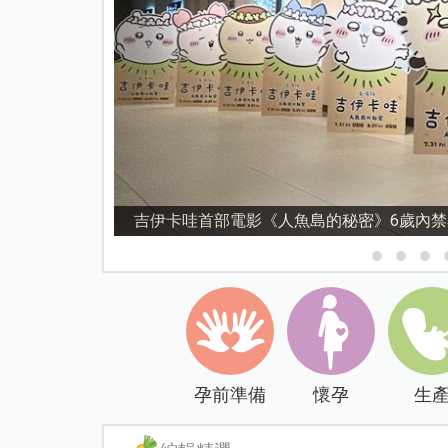
資優教育15問！師鐸獎名師陳宥妤：資優教
孕前準備
懷孕
生