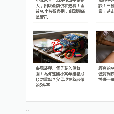
小說家青竹酒產後成半植物
腦科學
人，剖腹產前仍在趕稿！產
訣！三
後48小時觀察期，劇烈頭痛
案」越
是警訊
喪屍菸彈、電子菸入侵校
經痛的
園！為何連國小高年級都成
體質到
預防重點？父母現在就該做
於哪一
的5件事
"
"