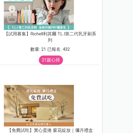
【試用募集】Richell利其爾 T.L.I第二代乳牙刷系
列
數量: 21 已報名: 432
21篇心得
【免費試吃】實心蛋捲 窗花綻放｜彌月禮盒