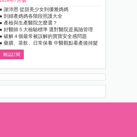
2026年7月號
● 謝沛恩 從甜美少女到優雅媽媽
● 剖婦產媽媽各階段照護大全
● 產檢與生產醫院怎麼選？
● 好醫師５大檢驗標準 選對醫院是風險管理
● 破解４個最常被誤解的寶寶安全感問題
● 藥膳、茶飲、日常保養 中醫觀點看產後掉髮
雜誌訂閱