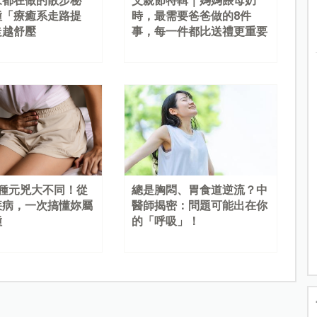
家都在做的散步秘
父親節特輯｜媽媽餵母奶
種「療癒系走路提
時，最需要爸爸做的8件
走越舒壓
事，每一件都比送禮更重要
4種元兇大不同！從
總是胸悶、胃食道逆流？中
疾病，一次搞懂妳屬
醫師揭密：問題可能出在你
種
的「呼吸」！