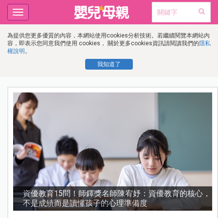
Toggle
navigation
為提供您更多優質的內容，本網站使用cookies分析技術。若繼續閱覽本網站內
容，即表示您同意我們使用 cookies， 關於更多cookies資訊請閱讀我們的
隱私
權說明
。
我知道了
護
資優教育15問！師鐸獎名師陳宥妤：資優教育的核心，
不是成績而是讀懂孩子的心理準備度