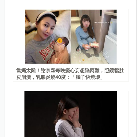
當媽太難！謝京穎每晚癡心妄想陷兩難，照鏡鬆肚
皮崩潰，乳腺炎燒40度：「腦子快燒壞」