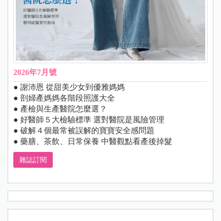
2026年7月號
● 謝沛恩 從甜美少女到優雅媽媽
● 剖婦產媽媽各階段照護大全
● 產檢與生產醫院怎麼選？
● 好醫師５大檢驗標準 選對醫院是風險管理
● 破解４個最常被誤解的寶寶安全感問題
● 藥膳、茶飲、日常保養 中醫觀點看產後掉髮
雜誌訂閱