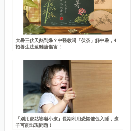
大暑三伏天熱到爆？中醫教喝「伏茶」解中暑，4
招養生法遠離熱傷害！
「別用虎姑婆嚇小孩」長期利用恐懼催促入睡，孩
子可能出現問題！