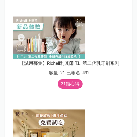
【試用募集】Richell利其爾 T.L.I第二代乳牙刷系列
數量: 21 已報名: 432
21篇心得