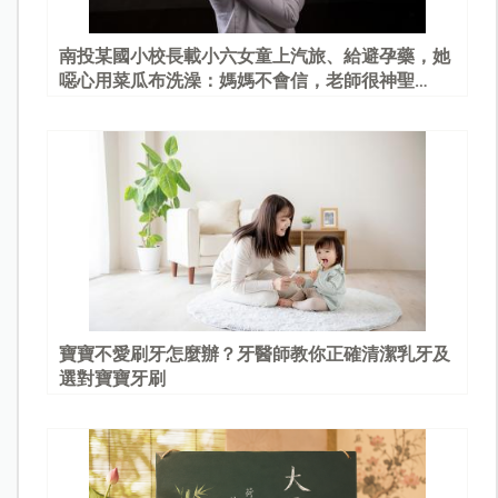
南投某國小校長載小六女童上汽旅、給避孕藥，她
噁心用菜瓜布洗澡：媽媽不會信，老師很神聖…
寶寶不愛刷牙怎麼辦？牙醫師教你正確清潔乳牙及
選對寶寶牙刷