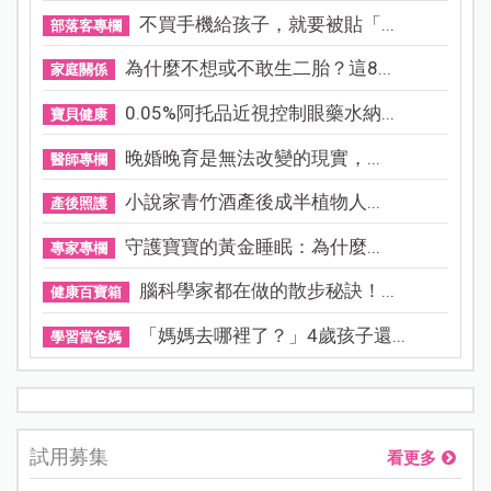
不買手機給孩子，就要被貼「...
部落客專欄
為什麼不想或不敢生二胎？這8...
家庭關係
0.05%阿托品近視控制眼藥水納...
寶貝健康
晚婚晚育是無法改變的現實，...
醫師專欄
小說家青竹酒產後成半植物人...
產後照護
守護寶寶的黃金睡眠：為什麼...
專家專欄
腦科學家都在做的散步秘訣！...
健康百寶箱
「媽媽去哪裡了？」4歲孩子還...
學習當爸媽
試用募集
看更多