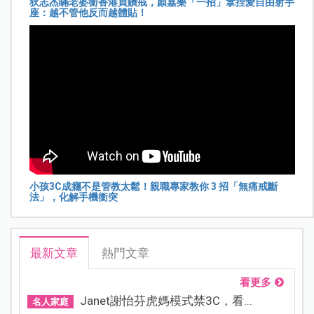
狄志杰瞞老婆衝香港買鑽戒，顏嘉樂「一招」拿捏愛自由射手
座：越不管他反而越體貼！
小孩3C成癮不是管教太鬆！親職專家教你 3 招「無痛戒斷
法」，化解手機衝突
最新文章
熱門文章
看更多
Janet謝怡芬虎媽模式禁3C，看...
名人家庭