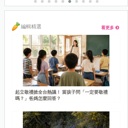
編輯精選
看更多
起立敬禮掀全台熱議！ 當孩子問「一定要敬禮
嗎？」爸媽怎麼回答？