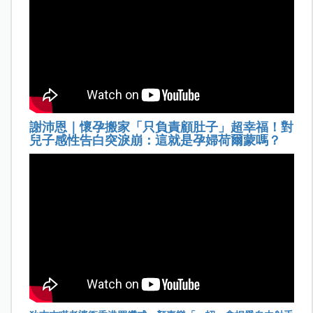
謝沛恩｜懷孕搬家「只負責顧肚子」超幸福！對
兒子感性告白突淚崩：這就是孕婦荷爾蒙嗎？