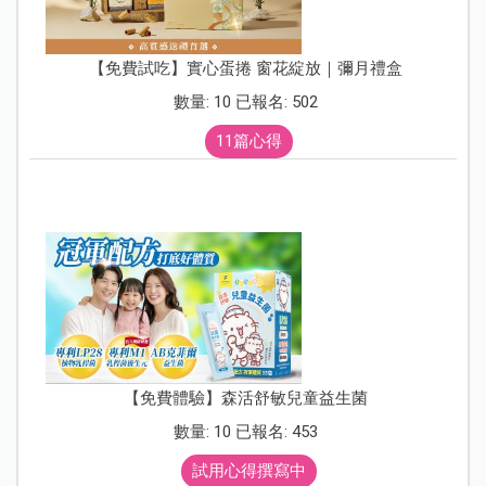
【免費試吃】實心蛋捲 窗花綻放｜彌月禮盒
數量: 10 已報名: 502
11篇心得
【免費體驗】森活舒敏兒童益生菌
數量: 10 已報名: 453
試用心得撰寫中