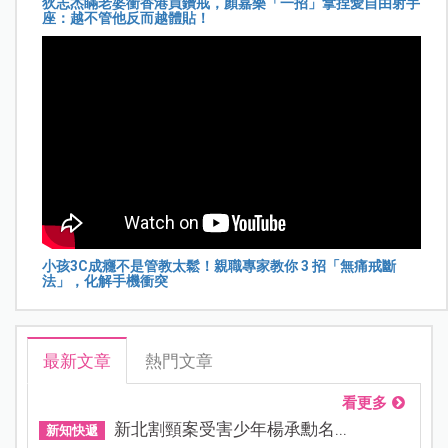
狄志杰瞞老婆衝香港買鑽戒，顏嘉樂「一招」拿捏愛自由射手
座：越不管他反而越體貼！
小孩3C成癮不是管教太鬆！親職專家教你 3 招「無痛戒斷
法」，化解手機衝突
最新文章
熱門文章
看更多
新北割頸案受害少年楊承勳名...
新知快遞