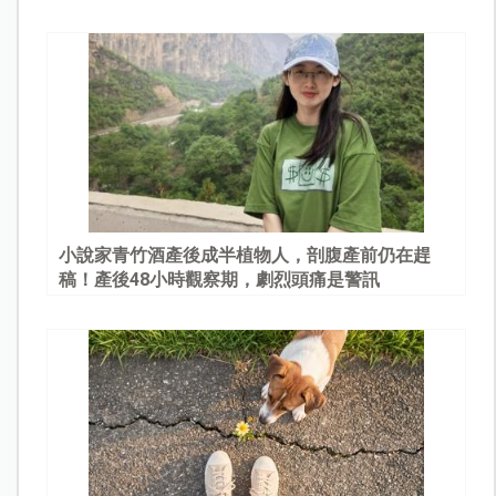
園
小說家青竹酒產後成半植物人，剖腹產前仍在趕
稿！產後48小時觀察期，劇烈頭痛是警訊