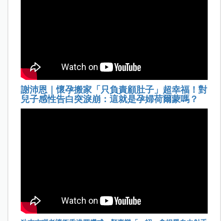
謝沛恩｜懷孕搬家「只負責顧肚子」超幸福！對
兒子感性告白突淚崩：這就是孕婦荷爾蒙嗎？