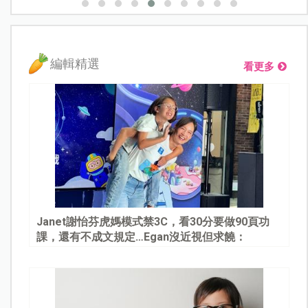
編輯精選
看更多
Janet謝怡芬虎媽模式禁3C，看30分要做90頁功
課，還有不成文規定…Egan沒近視但求饒：
Mommy, please～