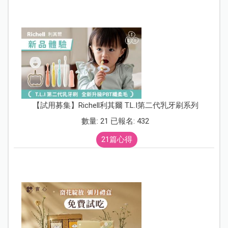
【試用募集】Richell利其爾 T.L.I第二代乳牙刷系列
數量: 21 已報名: 432
21篇心得