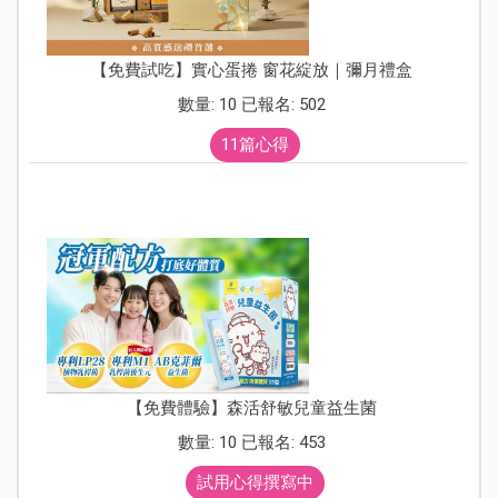
【免費試吃】實心蛋捲 窗花綻放｜彌月禮盒
數量: 10 已報名: 502
11篇心得
【免費體驗】森活舒敏兒童益生菌
數量: 10 已報名: 453
試用心得撰寫中