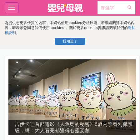
Toggle
navigation
為提供您更多優質的內容，本網站使用cookies分析技術。若繼續閱覽本網站內
容，即表示您同意我們使用 cookies， 關於更多cookies資訊請閱讀我們的
隱私
權說明
。
我知道了
流
吉伊卡哇首部電影《人魚島的秘密》6歲內禁看列保護
級，網：大人看完都覺得心靈受創