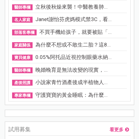
立秋後秋燥來襲！中醫教養肺...
醫師專欄
Janet謝怡芬虎媽模式禁3C，看...
名人家庭
不買手機給孩子，就要被貼「...
部落客專欄
為什麼不想或不敢生二胎？這8...
家庭關係
0.05%阿托品近視控制眼藥水納...
寶貝健康
晚婚晚育是無法改變的現實，...
醫師專欄
小說家青竹酒產後成半植物人...
產後照護
守護寶寶的黃金睡眠：為什麼...
專家專欄
試用募集
看更多