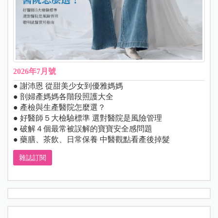
2026年7月號
● 謝沛恩 從甜美少女到優雅媽媽
● 剖婦產媽媽各階段照護大全
● 產檢與生產醫院怎麼選？
● 好醫師５大檢驗標準 選對醫院是風險管理
● 破解４個最常被誤解的寶寶安全感問題
● 藥膳、茶飲、日常保養 中醫觀點看產後掉髮
雜誌訂閱