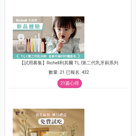
【試用募集】Richell利其爾 T.L.I第二代乳牙刷系列
數量: 21 已報名: 432
21篇心得