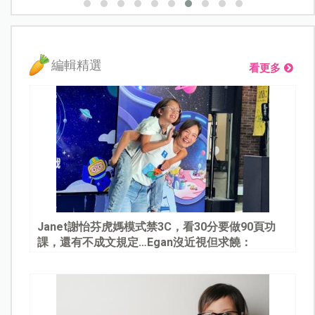
編輯精選
看更多
Janet謝怡芬虎媽模式禁3C，看30分要做90頁功
課，還有不成文規定…Egan沒近視但求饒：
Mommy, please～