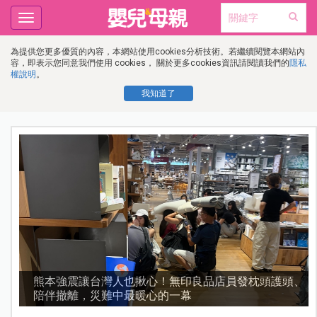
Toggle
navigation
為提供您更多優質的內容，本網站使用cookies分析技術。若繼續閱覽本網站內
容，即表示您同意我們使用 cookies， 關於更多cookies資訊請閱讀我們的
隱私
權說明
。
我知道了
，
熊本強震讓台灣人也揪心！無印良品店員發枕頭護頭、
陪伴撤離，災難中最暖心的一幕