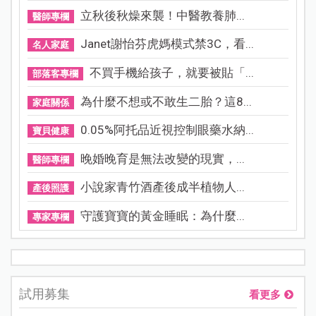
立秋後秋燥來襲！中醫教養肺...
醫師專欄
Janet謝怡芬虎媽模式禁3C，看...
名人家庭
不買手機給孩子，就要被貼「...
部落客專欄
為什麼不想或不敢生二胎？這8...
家庭關係
0.05%阿托品近視控制眼藥水納...
寶貝健康
晚婚晚育是無法改變的現實，...
醫師專欄
小說家青竹酒產後成半植物人...
產後照護
守護寶寶的黃金睡眠：為什麼...
專家專欄
試用募集
看更多