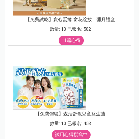
【免費試吃】實心蛋捲 窗花綻放｜彌月禮盒
數量: 10 已報名: 502
11篇心得
【免費體驗】森活舒敏兒童益生菌
數量: 10 已報名: 453
試用心得撰寫中