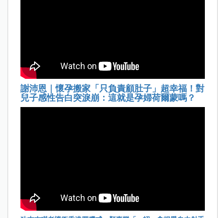
謝沛恩｜懷孕搬家「只負責顧肚子」超幸福！對
兒子感性告白突淚崩：這就是孕婦荷爾蒙嗎？