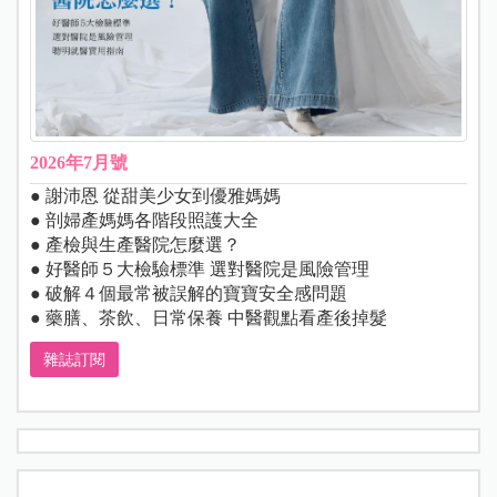
2026年7月號
● 謝沛恩 從甜美少女到優雅媽媽
● 剖婦產媽媽各階段照護大全
● 產檢與生產醫院怎麼選？
● 好醫師５大檢驗標準 選對醫院是風險管理
● 破解４個最常被誤解的寶寶安全感問題
● 藥膳、茶飲、日常保養 中醫觀點看產後掉髮
雜誌訂閱