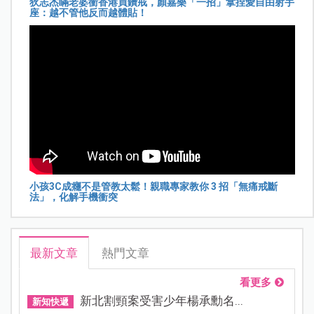
狄志杰瞞老婆衝香港買鑽戒，顏嘉樂「一招」拿捏愛自由射手
座：越不管他反而越體貼！
小孩3C成癮不是管教太鬆！親職專家教你 3 招「無痛戒斷
法」，化解手機衝突
最新文章
熱門文章
看更多
新北割頸案受害少年楊承勳名...
新知快遞