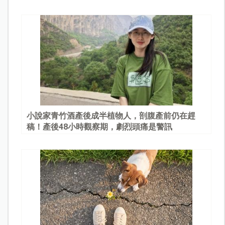
園
小說家青竹酒產後成半植物人，剖腹產前仍在趕
稿！產後48小時觀察期，劇烈頭痛是警訊