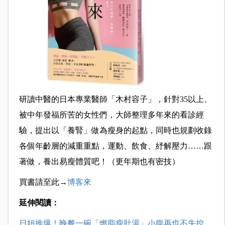
研讀中醫的日本專業醫師「木村容子」，針對35以上、
被中年發福所苦的女性們，大師整理多年來的看診經
驗，提出以「養腎」做為瘦身的起點，同時也規劃收錄
各個年齡層的減重重點，運動、飲食、紓解壓力……跟
著做，養出易瘦體質吧！（更年期也有密技）
買書請至此→
博客來
延伸閱讀：
日妞推爆！晚餐一碗「燃脂瘦肚湯」小腹再也不失控，