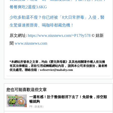
餐餐爽吃2週瘦3.6KG
少吃多動還不瘦？你已經被「8大日常胖毒」入侵，醫
生驚爆連擦唇膏、喝咖啡都藏危機！
原文網址:
https://www.niusnews.com/=P179y578
© 妞新
聞
www.niusnews.com
*本網站所發表之文章，均由《嬰兒與母親》及其他相關著作權人依法擁
有其法律權益，若欲引用或轉載網站內容， 請與本公司來信接洽，違者將
依法處理。聯絡信箱：
webservice@mababy.com
您也可能喜歡這些文章
一週有感！肚子整個都消下去了！免節食，排空順
暢就夠
PR（新素簡）