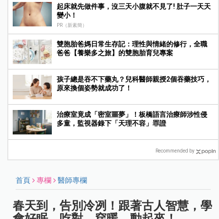
起床就先做件事，沒三天小腹就不見了! 肚子一天天
變小！
PR（新素簡）
雙胞胎爸媽日常生存記：理性與情緒的修行，全職
爸爸【養樂多之旅】的雙胞胎育兒專案
孩子總是吞不下藥丸？兒科醫師親授2個吞藥技巧，
原來換個姿勢就成功了！
治療室竟成「密室噩夢」！板橋語言治療師涉性侵
多童，監視器錄下「天理不容」罪證
Recommended by
首頁
專欄
醫師專欄
春天到，告別冷冽！跟著古人智慧，學
會好眠、吃對、穿暖、動起來！