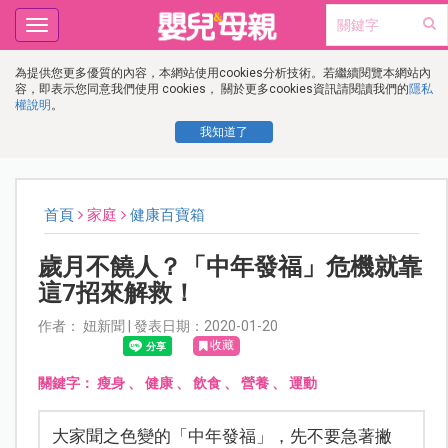
Toggle
navigation
為提供您更多優質的內容，本網站使用cookies分析技術。若繼續閱覽本網站內
容，即表示您同意我們使用 cookies， 關於更多cookies資訊請閱讀我們的
隱私
權說明
。
我知道了
首頁
家庭
健康百寶箱
歲月不饒人？「中年發福」危機就靠
這7招來解救！
作者： 妞新聞 | 發表日期：2020-01-20
收藏
關鍵字：
瘦身
、
健康
、
飲食
、
營養
、
運動
大家聞之色變的「中年發福」，先不要急著撇