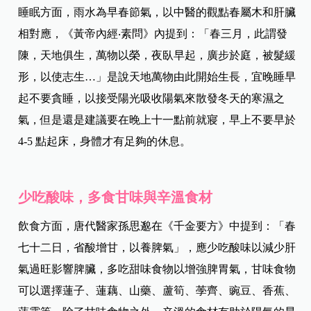
睡眠方面，雨水為早春節氣，以中醫的觀點春屬木和肝臟
相對應，《黃帝內經‧素問》內提到：「春三月，此謂發
陳，天地俱生，萬物以榮，夜臥早起，廣步於庭，被髮緩
形，以使志生…」是說天地萬物由此開始生長，宜晚睡早
起不要貪睡，以接受陽光吸收陽氣來散發冬天的寒濕之
氣，但是還是建議要在晚上十一點前就寢，早上不要早於
4-5 點起床，身體才有足夠的休息。
少吃酸味，多食甘味與辛溫食材
飲食方面，唐代醫家孫思邈在《千金要方》中提到：「春
七十二日，省酸增甘，以養脾氣」，應少吃酸味以減少肝
氣過旺影響脾臟，多吃甜味食物以增強脾胃氣，甘味食物
可以選擇蓮子、蓮藕、山藥、蘆筍、荸齊、豌豆、香蕉、