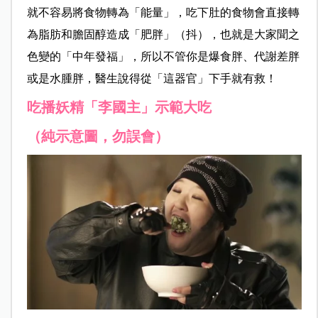
就不容易將食物轉為「能量」，吃下肚的食物會直接轉
為脂肪和膽固醇造成「肥胖」（抖），也就是大家聞之
色變的「中年發福」，所以不管你是爆食胖、代謝差胖
或是水腫胖，醫生說得從「這器官」下手就有救！
吃播妖精「李國主」示範大吃
（純示意圖，勿誤會）