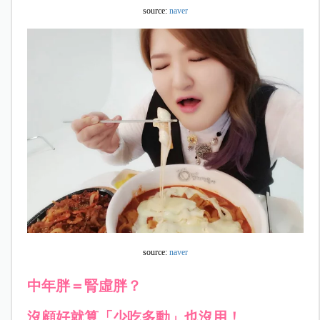
source:
naver
source:
naver
中年胖＝腎虛胖？
沒顧好就算「少吃多動」也沒用！