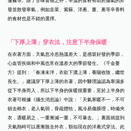
蓮霧等。除了甘味食物之外，辛溫的食材有助於陽氣的昇
發並散發寒氣，例如韭菜、紫蘇、洋蔥、薑、蔥等辛香料
的食材也是不錯的選擇。
「下厚上薄」穿衣法，注意下半身保暖
在衣著方面，天氣忽冷忽熱溫差大，是感冒好發的季節，
心血管疾病和中風也常在溫差大的季節發生。《千金要
方》提到：「春凍未泮，衣欲下濃上薄，養陽收陰，繼世
長生。」建議穿下厚上薄的衣著，因中醫理論認為寒濕多
從下半身而入，所以下半身的保暖很重要，至於上半身的
衣著可根據《攝生消息論》中說：「天氣寒暖不一，不可
頓去棉衣，老人氣弱，骨疏體怯，風冷易傷膜理，時備夾
衣，遇暖易之，一重漸減一重，不可暴去。」裏面就提到
天氣熱時可以逐漸脫去外衣，類似現在的洋蔥式穿法。此