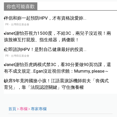
你也可能喜歡
伴侶和妳一起預防HPV，才有資格說愛妳...
PR・台灣癌症基金會
Janet謝怡芬視力1500度，不給3C，兩兒子沒近視！兩
孩脫褲互打屁股、指生殖器，媽傻眼！
立即諮詢HPV！是對自己健康最好的投資...
PR・台灣癌症基金會
Janet謝怡芬虎媽模式禁3C，看30分要做90頁功課，還
有不成文規定…Egan沒近視但求饒：Mummy, please～
缺席9年竟跨國搶小孩！江語晨淚訴機師前夫「喪偶式
育兒」，靠「法院認證關鍵」守住撫養權
首頁
專欄
專家專欄