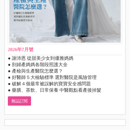
2026年7月號
● 謝沛恩 從甜美少女到優雅媽媽
● 剖婦產媽媽各階段照護大全
● 產檢與生產醫院怎麼選？
● 好醫師５大檢驗標準 選對醫院是風險管理
● 破解４個最常被誤解的寶寶安全感問題
● 藥膳、茶飲、日常保養 中醫觀點看產後掉髮
雜誌訂閱