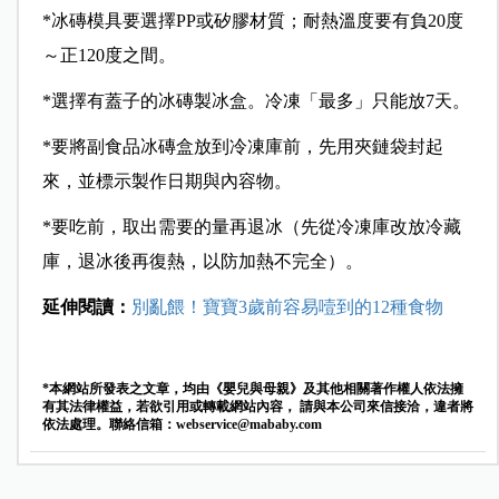
*
冰磚模具要選擇PP或矽膠材質；耐熱溫度要有負20度
～正120度之間。
*
選擇有蓋子的冰磚製冰盒。冷凍「最多」只能放7天。
*
要將副食品冰磚盒放到冷凍庫前，先用夾鏈袋封起
來，並標示製作日期與內容物。
*
要吃前，取出需要的量再退冰（先從冷凍庫改放冷藏
庫，退冰後再復熱，以防加熱不完全）。
延伸閱讀：
別亂餵！寶寶3歲前容易噎到的12種食物
*本網站所發表之文章，均由《嬰兒與母親》及其他相關著作權人依法擁
有其法律權益，若欲引用或轉載網站內容， 請與本公司來信接洽，違者將
依法處理。聯絡信箱：
webservice@mababy.com