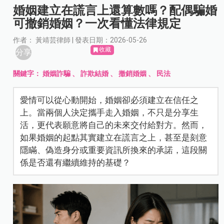
婚姻建立在謊言上還算數嗎？配偶騙婚
可撤銷婚姻？一次看懂法律規定
作者： 黃靖芸律師 | 發表日期：2026-05-26
收藏
分享
關鍵字：
婚姻詐騙
、
詐欺結婚
、
撤銷婚姻
、
民法
愛情可以從心動開始，婚姻卻必須建立在信任之
上。當兩個人決定攜手走入婚姻，不只是分享生
活，更代表願意將自己的未來交付給對方。然而，
如果婚姻的起點其實建立在謊言之上，甚至是刻意
隱瞞、偽造身分或重要資訊所換來的承諾，這段關
係是否還有繼續維持的基礎？