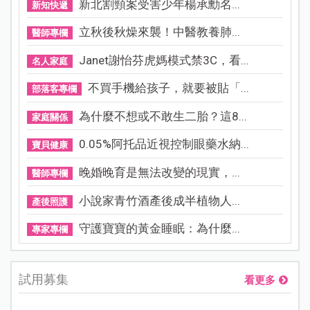
新北割頸案受害少年楊承勳名...
新知快遞
立秋後秋燥來襲！中醫教養肺...
醫師專欄
Janet謝怡芬虎媽模式禁3C，看...
名人家庭
不買手機給孩子，就要被貼「...
部落客專欄
為什麼不想或不敢生二胎？這8...
家庭關係
0.05%阿托品近視控制眼藥水納...
寶貝健康
晚婚晚育是無法改變的現實，...
醫師專欄
小說家青竹酒產後成半植物人...
產後照護
守護寶寶的黃金睡眠：為什麼...
專家專欄
試用募集
看更多