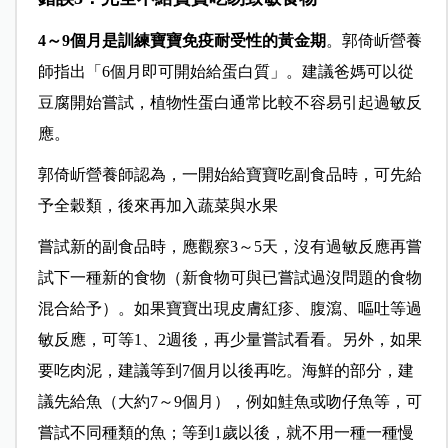
4～9個月是訓練寶寶免疫耐受性的黃金期
。郭倚岓營養
師指出「6個月即可開始給蛋白質」。建議爸媽可以從
豆腐開始嘗試，植物性蛋白通常比較不容易引起過敏反
應。
郭倚岓營養師認為，一開始給寶寶吃副食品時，可先給
予全穀類，後來再加入蔬菜與水果
嘗試新的副食品時，應觀察3～5天，沒有過敏反應再嘗
試下一種新的食物（新食物可與已嘗試過沒問題的食物
混合給予）。如果寶寶出現皮膚紅疹、腹瀉、嘔吐等過
敏反應，可等1、2週後，再少量嘗試看看。另外，如果
要吃肉泥，建議等到7個月以後再吃。海鮮的部分，建
議先給魚（大約7～9個月），例如鮭魚或吻仔魚等，可
嘗試不同種類的魚；等到1歲以後，就不用一種一種慢