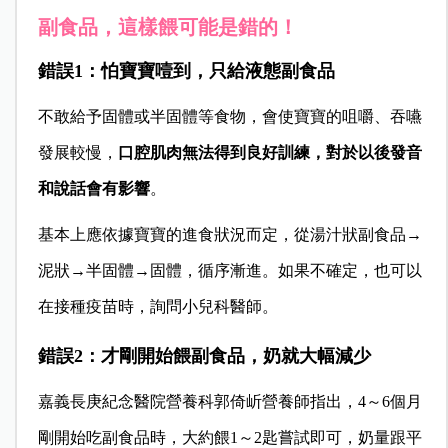
副食品，這樣餵可能是錯的！
錯誤1：怕寶寶噎到，只
給液態副食品
不敢給予固體或半固體等食物，會使寶寶的咀嚼、吞嚥
發展較慢，
口腔肌肉無法得到良好訓練，對於以後發音
和說話會有影響
。
基本上應依據寶寶的進食狀況而定，從湯汁狀副食品→
泥狀→半固體→固體，循序漸進。如果不確定，也可以
在接種疫苗時，詢問小兒科醫師。
錯誤2：才剛開始餵副食品，奶就大幅減少
嘉義長庚紀念醫院營養科郭倚岓營養師指出，4～6個月
剛開始吃副食品時，大約餵1～2匙嘗試即可，奶量跟平