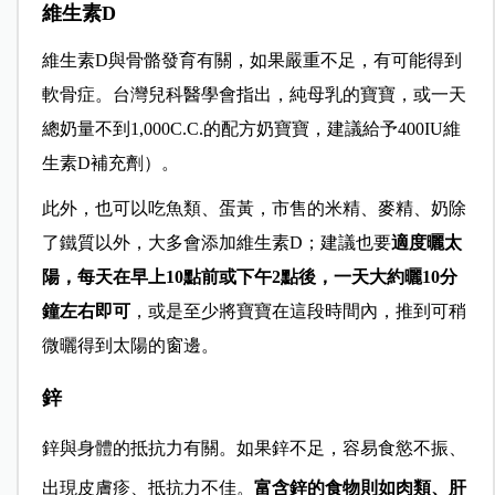
維生素D
維生素D與骨骼發育有關，如果嚴重不足，有可能得到
軟骨症。台灣兒科醫學會指出，純母乳的寶寶，或一天
總奶量不到
1,000C
.C.的配方奶寶寶，建議給予400IU維
生素D補充劑）。
此外，也可以吃魚類、蛋黃，市售的米精、麥精、奶除
了鐵質以外，大多會添加維生素D；建議也要
適度曬太
陽，每天在早上10點前或下午2點後，一天大約曬10分
鐘左右即可
，或是至少將寶寶在這段時間內，推到可稍
微曬得到太陽的窗邊。
鋅
鋅與身體的抵抗力有關。如果鋅不足，容易食慾不振、
出現皮膚疹、抵抗力不佳。
富含鋅的食物則如肉類、肝