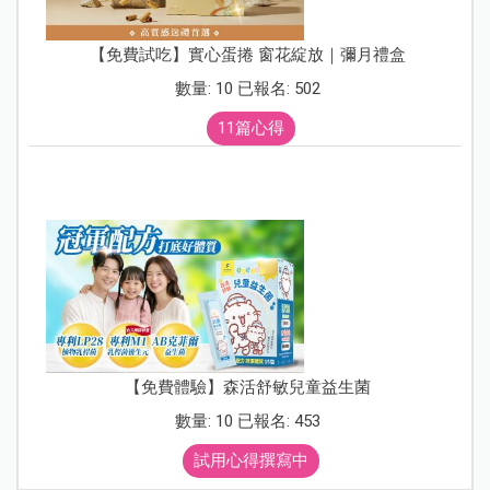
【免費試吃】實心蛋捲 窗花綻放｜彌月禮盒
數量: 10 已報名: 502
11篇心得
【免費體驗】森活舒敏兒童益生菌
數量: 10 已報名: 453
試用心得撰寫中