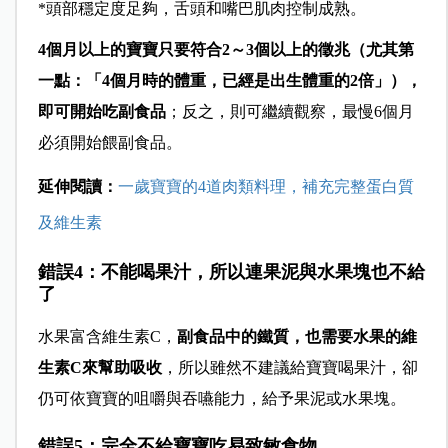
*
頭部穩定度足夠，舌頭和嘴巴肌肉控制成熟。
4
個月以上的寶寶只要符合2～3個以上的徵兆（尤其第
一點：「4個月時的體重，已經是出生體重的2倍」），
即可開始吃副食品
；反之，則可繼續觀察，最慢6個月
必須開始餵副食品。
延伸閱讀：
一歲寶寶的4道肉類料理，補充完整蛋白質
及維生素
錯誤4：不能喝果汁，所以連果泥與水果塊也不給
了
水果富含維生素C，
副食品中的鐵質，也需要水果的維
生素C來幫助吸收
，所以雖然不建議給寶寶喝果汁，卻
仍可依寶寶的咀嚼與吞嚥能力，給予果泥或水果塊。
錯誤5：完全不給寶寶吃易致敏食物