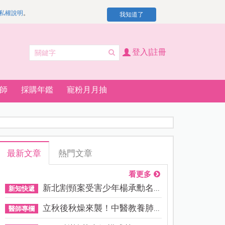
私權說明
。
我知道了
登入|註冊
師
採購年鑑
寵粉月月抽
最新文章
熱門文章
看更多
新北割頸案受害少年楊承勳名...
新知快遞
立秋後秋燥來襲！中醫教養肺...
醫師專欄