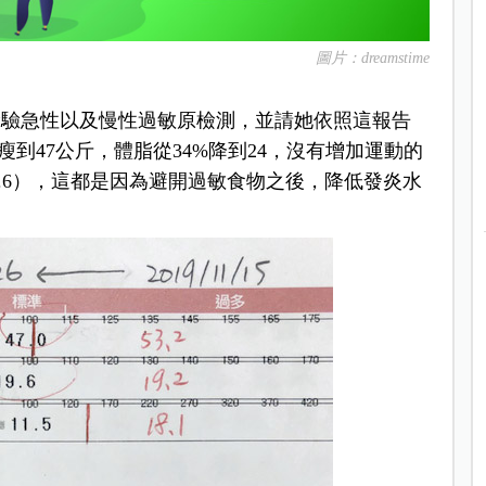
圖片：dreamstime
檢驗急性以及慢性過敏原檢測，並請她依照這報告
瘦到47公斤，體脂從34%降到24，沒有增加運動的
19.6），這都是因為避開過敏食物之後，降低發炎水