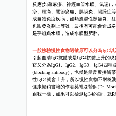
反應(如蕁麻疹、神經血管水腫、氣喘)
疹、頭痛、關節痠痛、肌膜炎、腸躁症等
成自體免疫疾病，如
類風濕性關節炎
、
也跟發炎劃上等號，最後有可能會造成身體組織
是乎組織水腫，造成水腫型肥胖。
一般檢驗慢性食物過敏原可以分為IgG以及
引起血清IgG抗體或是IgG4抗體上升的
它又分為IgG1、IgG2、IgG3、IgG
(blocking antibody)，也就
性IgG4就會上升，所以慢性食物不耐檢測
健康暢銷書籍
的作者莫裡森醫師(Dr. M
跟我一樣，如果可以檢測IgG4的話，就以