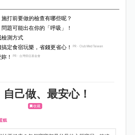
？施打前要做的檢查有哪些呢？
：問題可能出在你的「呼吸」！
我檢測方式
價搞定食宿玩樂，省錢更省心！
PR・Club Med Taiwan
愛妳！
PR・台灣癌症基金會
，自己做、最安心！
收藏
蛋糕