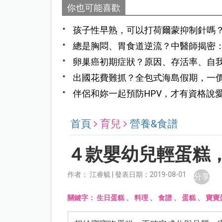
你也可能喜歡
孩子性早熟，可以打荷爾蒙抑制針嗎
總是胸悶、胃食道逆流？中醫師揭密
卵巢癌初期症狀？原因、存活率、自
出國花費難抓？全包式海島假期，一
伴侶和妳一起預防HPV，才有資格說
首頁
育兒
營養&食譜
４款嬰幼兒輕蛋糕
作者： 江睿毓 | 發表日期：2019-08-01
分享
關鍵字：
生日蛋糕
、
料理
、
食譜
、
蛋糕
、
寶寶