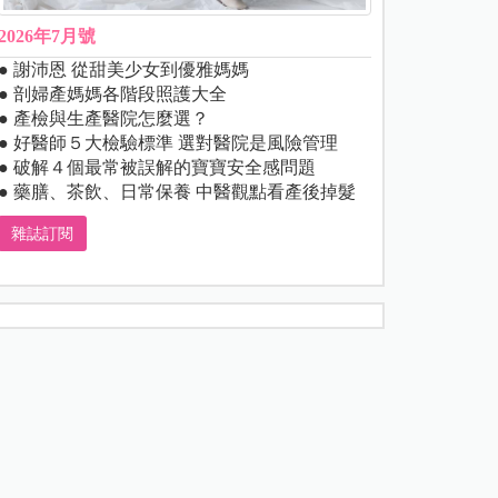
2026年7月號
● 謝沛恩 從甜美少女到優雅媽媽
● 剖婦產媽媽各階段照護大全
● 產檢與生產醫院怎麼選？
● 好醫師５大檢驗標準 選對醫院是風險管理
● 破解４個最常被誤解的寶寶安全感問題
● 藥膳、茶飲、日常保養 中醫觀點看產後掉髮
雜誌訂閱