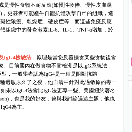
，或是慢性食物不耐反應(如慢性疲倦、慢性皮膚濕
)，更甚者可能產生自體抗體攻擊自己的組織，造
紅斑性狼瘡、乾燥症、硬皮症等，而這些免疫反應
中的發炎激素IL-6、IL-1、TNF-α增加，於
IgG4檢驗法
，原理是當您反覆攝食某些食物後會
現象。目前國內在做食物不耐檢測是以IgG系統法，
4四種亞型，一般學者認為IgG4是一種是阻斷抗體
是當反覆接觸某種過敏原久了之後，他血清中針對此過敏原的專一
如果以IgG4法會比IgG法更專一些。美國紐約著名
orison)，也是我的好友，曾與我討論過這主題，他也
IgG4為主。