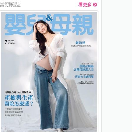
當期雜誌
看更多