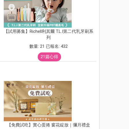
【試用募集】Richell利其爾 T.L.I第二代乳牙刷系
列
數量: 21 已報名: 432
21篇心得
【免費試吃】實心蛋捲 窗花綻放｜彌月禮盒