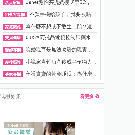
Janet謝怡芬虎媽模式禁3C，看...
名人家庭
不買手機給孩子，就要被貼「...
部落客專欄
為什麼不想或不敢生二胎？這8...
家庭關係
0.05%阿托品近視控制眼藥水納...
寶貝健康
晚婚晚育是無法改變的現實，...
醫師專欄
小說家青竹酒產後成半植物人...
產後照護
守護寶寶的黃金睡眠：為什麼...
專家專欄
試用募集
看更多