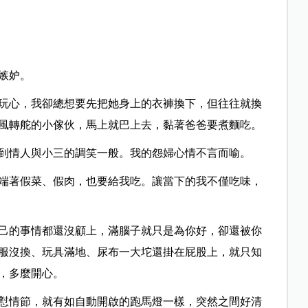
嫉妒。
玩心，我卻總想要先把她身上的衣褲換下，但往往就換
風轉舵的小傢伙，馬上就巴上去，黏著爸爸要煮麵吃。
到情人與小三的調笑一般。我的怨婦心情不言而喻。
端著假菜、假肉，也要給我吃。讓當下的我不僅吃味，
己的事情都還沒顧上，滿腦子就只是為你好，卻還被你
服沒換、玩具滿地、尿布一大坨還掛在屁股上，就只知
，多麼開心。
懟情節，就有如自動開啟的跑馬燈一樣，突然之間好清