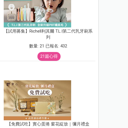
【試用募集】Richell利其爾 T.L.I第二代乳牙刷系
列
數量: 21 已報名: 432
21篇心得
【免費試吃】實心蛋捲 窗花綻放｜彌月禮盒