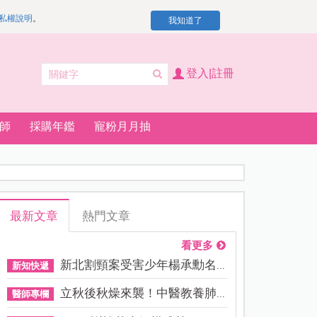
私權說明
。
我知道了
登入|註冊
師
採購年鑑
寵粉月月抽
最新文章
熱門文章
看更多
新北割頸案受害少年楊承勳名...
新知快遞
立秋後秋燥來襲！中醫教養肺...
醫師專欄