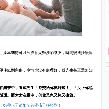
。原本期待可以分攤育兒勞務的隊友，瞬間變成扯後腿
即使氣到內傷，事情也沒有處理好，我先生甚至還無知
在無奈中，養成先生「都交給你就好啦！」「反正你也
循環。而太太在當中，仍然又急又氣又疲憊。
：媽帶孩子很忙？爸帶孩子很輕鬆！