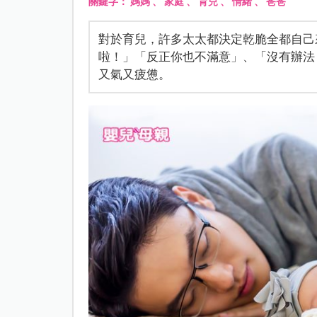
關鍵字：
媽媽
、
家庭
、
育兒
、
情緒
、
爸爸
對於育兒，許多太太都決定乾脆全都自己
啦！」「反正你也不滿意」、「沒有辦法
又氣又疲憊。