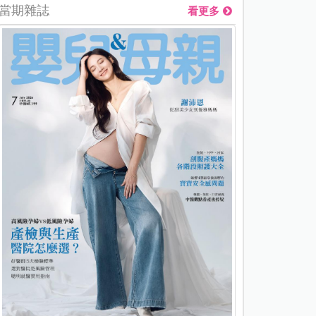
當期雜誌
看更多