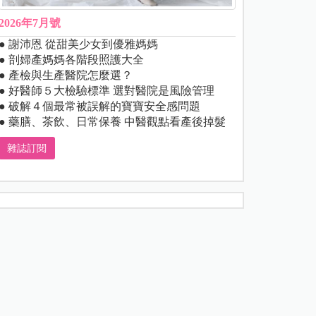
2026年7月號
● 謝沛恩 從甜美少女到優雅媽媽
● 剖婦產媽媽各階段照護大全
● 產檢與生產醫院怎麼選？
● 好醫師５大檢驗標準 選對醫院是風險管理
● 破解４個最常被誤解的寶寶安全感問題
● 藥膳、茶飲、日常保養 中醫觀點看產後掉髮
雜誌訂閱