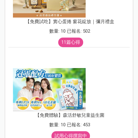
【免費試吃】實心蛋捲 窗花綻放｜彌月禮盒
數量: 10 已報名: 502
11篇心得
【免費體驗】森活舒敏兒童益生菌
數量: 10 已報名: 453
試用心得撰寫中