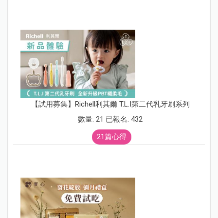
【試用募集】Richell利其爾 T.L.I第二代乳牙刷系列
數量: 21 已報名: 432
21篇心得