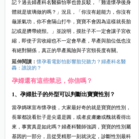
記？過去婦產科名醫蘇怡寧也曾反駁，「難道懷孕後身
體就是玻璃做的嗎？」況且，「你沒有超能力，你沒有
龜派氣功，你不會隔山打牛，寶寶不會因為這樣就長胎
記或是臍帶繞頸。」並說明，摸肚子不一定會讓子宮收
縮，即使子宮收縮也不一定會早產，早產與胎位低也沒
有絕對關係，真正的早產風險與子宮頸長度有關。
延伸閱讀：
懷孕看電影怕影響胎兒聽力？婦產科名醫
轟：誰說的？
孕婦還有這些禁忌，你信嗎？
1、孕婦肚子的外型可以判斷出寶寶性別？
當孕媽咪宣布懷孕後，大家最好奇的就是寶寶的性別，
長輩都說看肚子是尖還是圓，或者皮膚嫩或醜就看得出
來，事實真是如此嗎？婦產科醫師強調，寶寶的性別屬
基因的一部分，且從受精那一刻就決定，診斷性別最科