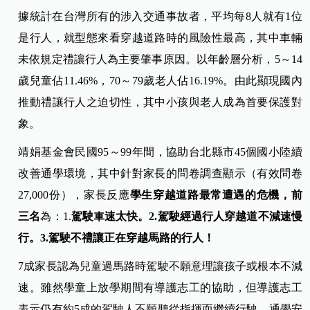
據統計在台灣所有的涉入交通事故者，平均每8人就有1位
是行人，就型態來看穿越道路時的風險性最高，其中車輛
未依規定禮讓行人為主要肇事原因。以年齡層分析，5～14
歲兒童佔11.46%，70～79歲老人佔16.19%。由此顯現國內
推動禮讓行人之迫切性，其中小孩與老人成為首要保護對
象。
靖娟基金會民國95～99年間，協助台北縣市45個國小陸續
改善通學環境，其中針對家長的問卷調查顯示（有效問卷
27,000份），家長反應
學生穿越道路最常遭遇的危機，前
三名
為：1.
駕駛車速太快。2.
駕駛經過行人穿越道不減速慢
行。3.駕駛不禮讓正在穿越馬路的行人！
7成家長認為兒童過馬路時駕駛不願意理讓孩子或根本不減
速。雖然學童上放學期間有導護志工的協助，但導護志工
表示仍有約5成的駕駛人不願聽從指揮而繼續行駛，通學安