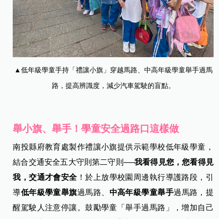
▲低年級學童手持「禮讓小旗」穿越馬路、中高年級學童舉手過馬
路，提高辨識度，減少汽車駕駛的盲點。
舉小旗、舉手！學童安全過路口這樣做
南投縣府教育處製作禮讓小旗提供示範學校低年級學童，
結合交通安全五大守則第二守則──
我看得見您，您看得見
我，交通才會安全
！於上放學校園周邊執行導護路段，引
導
低年級學童舉旗
過馬路、
中高年級學童舉手
過馬路，提
醒駕駛人注意停讓。鼓勵學童「舉手過馬路」，增加自己