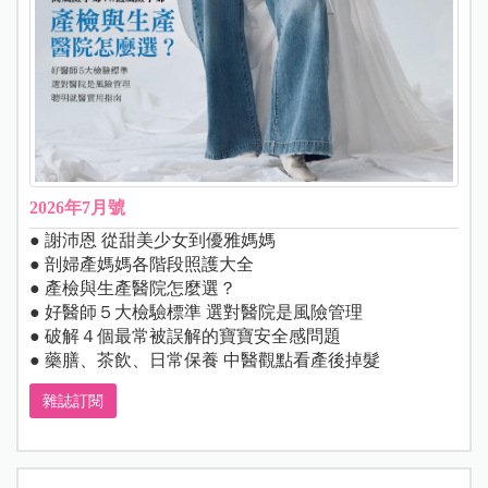
2026年7月號
● 謝沛恩 從甜美少女到優雅媽媽
● 剖婦產媽媽各階段照護大全
● 產檢與生產醫院怎麼選？
● 好醫師５大檢驗標準 選對醫院是風險管理
● 破解４個最常被誤解的寶寶安全感問題
● 藥膳、茶飲、日常保養 中醫觀點看產後掉髮
雜誌訂閱