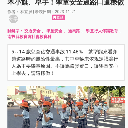
舉小旗、舉手！學童安全過路口這樣做
作者： 林宜屏 | 發表日期：2023-11-21
收藏
分享
關鍵字：
交通安全
、
學童安全
、
過馬路
、
學童行人停讓教育
、
南投縣教育處社會教育科
5～14 歲兒童佔交通事故 11.46％，就型態來看穿
越道路時的風險性最高，其中車輛未依規定禮讓行
人為主要肇事原因。不讓馬路變虎口，讓學童安心
上學去，請這樣做！