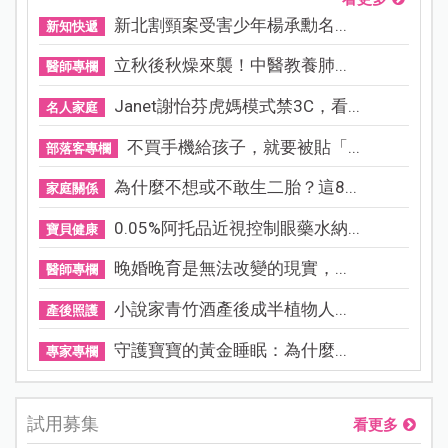
新北割頸案受害少年楊承勳名...
新知快遞
立秋後秋燥來襲！中醫教養肺...
醫師專欄
Janet謝怡芬虎媽模式禁3C，看...
名人家庭
不買手機給孩子，就要被貼「...
部落客專欄
為什麼不想或不敢生二胎？這8...
家庭關係
0.05%阿托品近視控制眼藥水納...
寶貝健康
晚婚晚育是無法改變的現實，...
醫師專欄
小說家青竹酒產後成半植物人...
產後照護
守護寶寶的黃金睡眠：為什麼...
專家專欄
試用募集
看更多