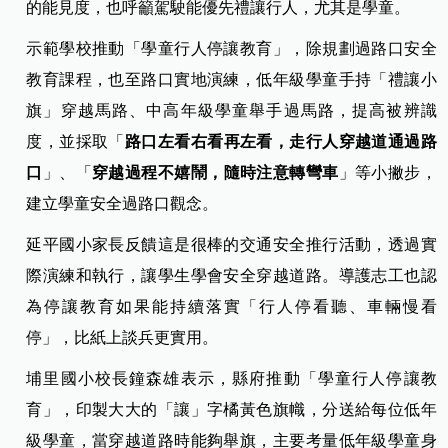
的能見度，也呼籲駕駛能優先禮讓行人，尤其是學童。
示範學校推動「學童行人停讓教育」，除規劃過路口安全
教育課程，也至路口實地演練，低年級學童手持「禮讓小
旗」穿越馬路、中高年級學童舉手過馬路，提高被辨識
度，並採取「
路口左看右看再左看，走行人穿越道通過路
口
」、「
穿越過程不嬉鬧，隨時注意轉彎車
」等小撇步，
建立學童安全過路口觀念。
延平國小家長反饋這是很棒的交通安全推行活動，透過實
際演練和執行，讓學生學會安全穿越道路。導護志工也認
為停讓教育如果能持續落實「行人停看聽、車輛慢看
停」，比紙上談兵更實用。
埔里國小校長鐘森雄表示，縣府推動「學童行人停讓教
育」，印製大大的「讓」字橘黃色旗幟，分送給每位低年
級學童，當穿越道路時能夠舉旗，主要考量低年級學童身