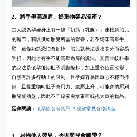
2、將手舉高過肩、提重物容易流產？
古人認為孕婦身上有一條「奶筋（乳腺）」連接到胎兒
的嘴巴，藉以供給胎兒所需的營養，若孕媽咪高舉手
臂，這條奶筋恐怕會斷掉，胎兒就無法吸收養分而容易
夭折，因此才有手不能高舉過肩的說法。其實比較科學
的說法是懷孕後期肚子明顯隆起，加上重心位置改變，
自然有許多行動上的限制，且孕婦容易因重心不穩而摔
倒，且提重物時肚子會用力、腹壓上升，可能會擠壓到
胎兒或胎盤，因此不宜踮腳尖拿東西或抱太重的物品。
延伸閱讀：
懷孕飲食有禁忌 ？破解常見食物謠言
3、忌抱他人嬰兒，否則嬰兒會難帶？