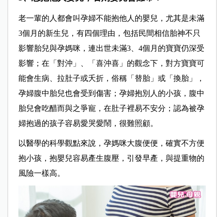
老一輩的人都會叫孕婦不能抱他人的嬰兒，尤其是未滿
3個月的新生兒，有四個理由，包括民間相信胎神不只
影響胎兒與孕媽咪，連出世未滿3、4個月的寶寶仍深受
影響；在「對沖」、「喜沖喜」的觀念下，對方寶寶可
能會生病、拉肚子或夭折，俗稱「替胎」或「換胎」，
孕婦腹中胎兒也會受到傷害；孕婦抱別人的小孩，腹中
胎兒會吃醋而與之爭寵，在肚子裡易不安分；認為被孕
婦抱過的孩子容易愛哭愛鬧，很難照顧。
以醫學的科學觀點來說，孕媽咪大腹便便，確實不方便
抱小孩，抱嬰兒容易產生腹壓，引發早產，與提重物的
風險一樣高。