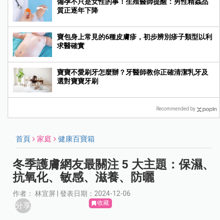
備孕不只是女性的事！生殖醫師提醒：男性精蟲品
質正逐年下降
寶包身上常見的6種皮膚疹，初步辨別疹子類型以利
求醫確實
寶寶不愛刷牙怎麼辦？牙醫師教你正確清潔乳牙及
選對寶寶牙刷
Recommended by
首頁
家庭
健康百寶箱
冬季護膚網友最關注 5 大主題：保濕、
抗氧化、敏感、滋養、防曬
作者： 林宜屏 | 發表日期：2024-12-06
收藏
分享