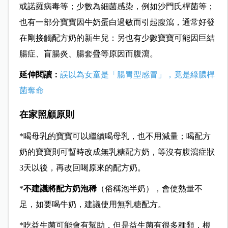
或諾羅病毒等；少數為細菌感染，例如沙門氏桿菌等；
也有一部分寶寶因牛奶蛋白過敏而引起腹瀉，通常好發
在剛接觸配方奶的新生兒：另也有少數寶寶可能因巨結
腸症、盲腸炎、腸套疊等原因而腹瀉。
延伸閱讀：
誤以為女童是「腸胃型感冒」，竟是綠膿桿
菌奪命
在家照顧原則
*
喝母乳的寶寶可以繼續喝母乳，也不用減量；喝配方
奶的寶寶則可暫時改成無乳糖配方奶，等沒有腹瀉症狀
3天以後，再改回喝原來的配方奶。
*
不建議將配方奶泡稀
（俗稱泡半奶），會使熱量不
足，如要喝牛奶，建議使用無乳糖配方。
*
吃益生菌可能會有幫助，但是益生菌有很多種類，根