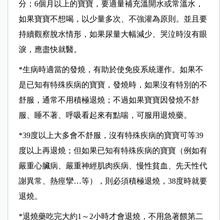
分；6個月以上的寶寶，要適量補充溫開水或常溫水，
如果寶寶不想喝，以少量多次、不強灌為原則。並且要
持續觀察脫水情形，如果尿量大幅減少、哭泣時沒有眼
淚，應盡快就醫。
*
生病時適當的發燒，有助於使免疫系統運作。如果不
是已知有特殊疾病的寶寶，發燒時，如果沒有特別的不
舒服，通常不用積極退燒；不過如果寶寶因發燒不舒
服、睡不著、呼吸看起來有點喘，可服用退燒藥。
*39
度以上大多會不舒服，沒有特殊疾病的寶寶可等39
度以上再退燒；但如果已知有特殊疾病的寶寶（例如有
嚴重心臟病、嚴重神經肌肉疾病、慢性貧血、先天性代
謝異常、熱痙攣…等），則必須積極退燒，38度時就要
退燒。
*
退燒藥吃完大約1～2小時才會退燒，不用急著餵第二