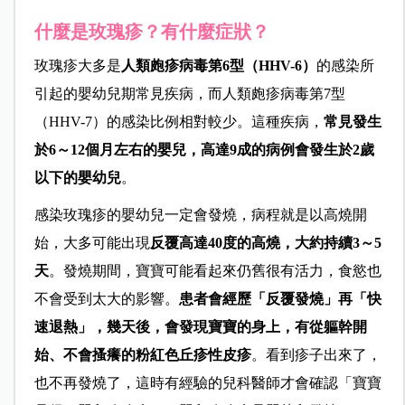
什麼是玫瑰疹？有什麼症狀？
玫瑰疹大多是
人類皰疹病毒第6型（HHV-6）
的感染所
引起的嬰幼兒期常見疾病，而人類皰疹病毒第7型
（HHV-7）的感染比例相對較少。這種疾病，
常見發生
於6～12個月左右的嬰兒，高達9成的病例會發生於2歲
以下的嬰幼兒
。
感染玫瑰疹的嬰幼兒一定會發燒，病程就是以高燒開
始，大多可能出現
反覆高達40度的高燒，大約持續3～5
天
。發燒期間，寶寶可能看起來仍舊很有活力，食慾也
不會受到太大的影響。
患者會經歷「反覆發燒」再「快
速退熱」，幾天後，會發現寶寶的身上，有從軀幹開
始、不會搔癢的粉紅色丘疹性皮疹
。看到疹子出來了，
也不再發燒了，這時有經驗的兒科醫師才會確認「寶寶