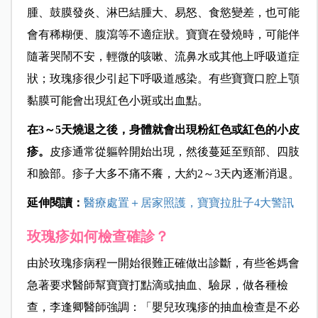
腫、鼓膜發炎、淋巴結腫大、易怒、食慾變差，也可能
會有稀糊便、腹瀉等不適症狀。寶寶在發燒時，可能伴
隨著哭鬧不安，輕微的咳嗽、流鼻水或其他上呼吸道症
狀；玫瑰疹很少引起下呼吸道感染。有些寶寶口腔上顎
黏膜可能會出現紅色小斑或出血點。
在3～5天燒退之後，身體就會出現粉紅色或紅色的小皮
疹。
皮疹通常從軀幹開始出現，然後蔓延至頸部、四肢
和臉部。疹子大多不痛不癢，大約2～3天內逐漸消退。
延伸閱讀：
醫療處置＋居家照護，寶寶拉肚子4大警訊
玫瑰疹
如何檢查確診？
由於玫瑰疹病程一開始很難正確做出診斷，有些爸媽會
急著要求醫師幫寶寶打點滴或抽血、驗尿，做各種檢
查，李逢卿醫師強調：「嬰兒玫瑰疹的抽血檢查是不必