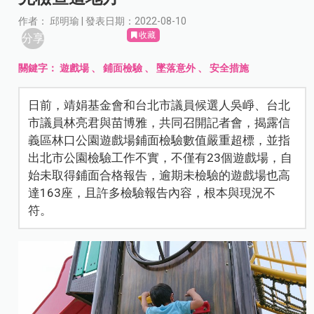
作者： 邱明瑜 | 發表日期：2022-08-10
收藏
分享
關鍵字：
遊戲場
、
鋪面檢驗
、
墜落意外
、
安全措施
日前，靖娟基金會和台北市議員候選人吳崢、台北
市議員林亮君與苗博雅，共同召開記者會，揭露信
義區林口公園遊戲場鋪面檢驗數值嚴重超標，並指
出北市公園檢驗工作不實，不僅有23個遊戲場，自
始未取得鋪面合格報告，逾期未檢驗的遊戲場也高
達163座，且許多檢驗報告內容，根本與現況不
符。