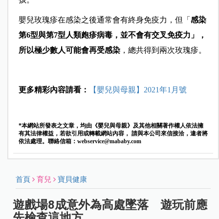
嬰兒玫瑰疹在感染之後通常會有終身免疫力，但「
感染
第6型與第7型人類皰疹病毒，並不會有交叉免疫力」
，
所以極少數人可能會再受感染
，總共得到兩次玫瑰疹。
更多精彩內容請看：
【嬰兒與母親】2021年1月號
*本網站所發表之文章，均由《嬰兒與母親》及其他相關著作權人依法擁
有其法律權益，若欲引用或轉載網站內容， 請與本公司來信接洽，違者將
依法處理。聯絡信箱：
webservice@mababy.com
首頁
育兒
寶貝健康
遊戲場8成意外為高處墜落 遊玩前應
先檢查這地方