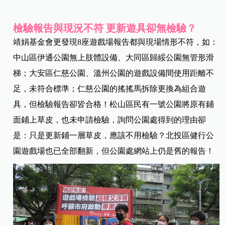
檢驗報告與現況不符 更新遊具卻無檢驗？
靖娟基金會更發現8座遊戲場報告都與現場情形不符，如：
中山區伊通公園無上肢體設備、大同區歸綏公園無管形滑
梯；大安區仁慈公園、溫州公園的遊戲設備間使用距離不
足，未符合標準；仁慈公園的搖搖馬拆除更換為組合遊
具，但檢驗報告卻皆合格！松山區民有一號公園將原有鋪
面鋪上草皮，也未申請檢驗，詢問公園處得到的理由卻
是：只是更新鋪一層草皮，應該不用檢驗？北投區健行公
園遊戲場也已全部翻新，但公園處網站上仍是舊的報告！