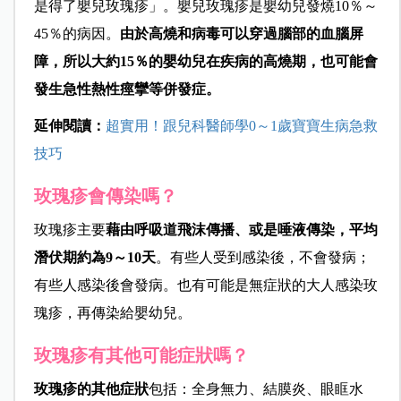
是得了嬰兒玫瑰疹」。嬰兒玫瑰疹是嬰幼兒發燒10％～
45％的病因。
由於高燒和病毒可以穿過腦部的血腦屏
障，所以大約15％的嬰幼兒在疾病的高燒期，也可能會
發生急性熱性痙攣等併發症。
延伸閱讀：
超實用！跟兒科醫師學0～1歲寶寶生病急救
技巧
玫瑰疹會傳染嗎？
玫瑰疹主要
藉由呼吸道飛沫傳播、或是唾液傳染，平均
潛伏期約為9～10天
。有些人受到感染後，不會發病；
有些人感染後會發病。也有可能是無症狀的大人感染玫
瑰疹，再傳染給嬰幼兒。
玫瑰疹有其他可能症狀嗎？
玫瑰疹的其他症狀
包括：全身無力、結膜炎、眼眶水