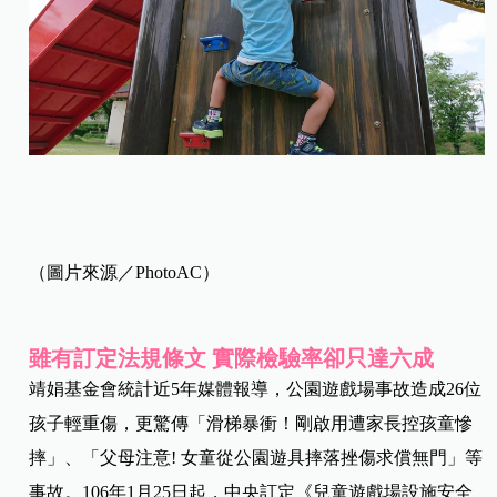
（圖片來源／PhotoAC）
雖有訂定法規條文 實際檢驗率卻只達六成
靖娟基金會統計近5年媒體報導，公園遊戲場事故造成26位
孩子輕重傷，更驚傳「滑梯暴衝！剛啟用遭家長控孩童慘
摔」、「父母注意! 女童從公園遊具摔落挫傷求償無門」等
事故。106年1月25日起，中央訂定《兒童遊戲場設施安全