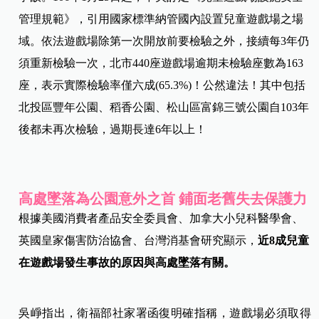
管理規範》，引用國家標準納管國內設置兒童遊戲場之場
域。依法遊戲場除第一次開放前要檢驗之外，接續每3年仍
須重新檢驗一次，北市440座遊戲場逾期未檢驗座數為163
座，表示實際檢驗率僅六成(65.3%)！公然違法！其中包括
北投區豐年公園、稻香公園、松山區富錦三號公園自103年
後都未再次檢驗，過期長達6年以上！
高處墜落為公園意外之首 鋪面老舊失去保護力
根據美國消費者產品安全委員會、加拿大小兒科醫學會、
英國皇家傷害防治協會、台灣消基會研究顯示，
近8成兒童
在遊戲場發生事故的原因與高處墜落有關。
吳崢指出，衛福部社家署函復明確指稱，遊戲場必須取得