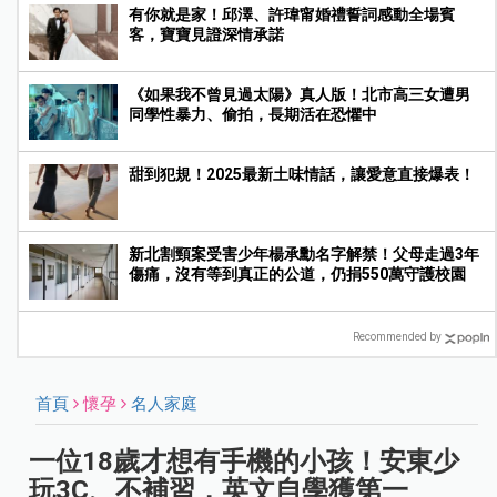
有你就是家！邱澤、許瑋甯婚禮誓詞感動全場賓
客，寶寶見證深情承諾
《如果我不曾見過太陽》真人版！北市高三女遭男
同學性暴力、偷拍，長期活在恐懼中
甜到犯規！2025最新土味情話，讓愛意直接爆表！
新北割頸案受害少年楊承勳名字解禁！父母走過3年
傷痛，沒有等到真正的公道，仍捐550萬守護校園
Recommended by
首頁
懷孕
名人家庭
一位18歲才想有手機的小孩！安東少
玩3C、不補習，英文自學獲第一