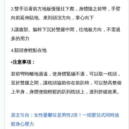
2.
雙手沿著前方地板慢慢往下爬，身體隨之前彎，手臂
向前延伸貼地、來到頭頂方向，掌心向下
3.
讓腹部、軀幹下沉於雙腿中間，往地板方向，不需過
多的用力
4.
額頭會輕點在地
•
注意事項：
若前彎時離地過遠，使身體緊繃不適，可以取一枕頭，
至於雙腿之間，讓枕頭協助你在前趴時，可以墊高整個
上半身，身體便能輕鬆的趴到枕頭上，達到舒緩效果。
原文引自：女性憂鬱症是男性
2
倍！一招嬰兒式同時放
鬆身心壓力