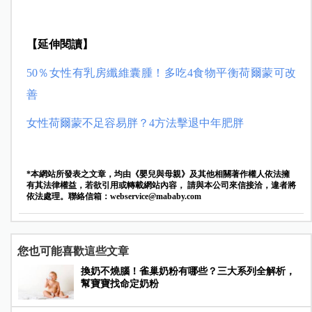
【延伸閱讀】
50
％女性有乳房纖維囊腫！多吃4
食物平衡荷爾蒙可改
善
女性荷爾蒙不足容易胖？
4
方法擊退中年肥胖
*本網站所發表之文章，均由《嬰兒與母親》及其他相關著作權人依法擁
有其法律權益，若欲引用或轉載網站內容， 請與本公司來信接洽，違者將
依法處理。聯絡信箱：
webservice@mababy.com
您也可能喜歡這些文章
換奶不燒腦！雀巢奶粉有哪些？三大系列全解析，
幫寶寶找命定奶粉