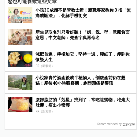
您也可能喜歡這些文章
小孩3C成癮不是管教太鬆！親職專家教你 3 招「無
痛戒斷法」，化解手機衝突
新生兒取名別只看好聽！「娸、婗、塋」竟藏負面
意思，中文老師：先查字典再命名
減肥首選，檸檬加它，堅持一週，腰細了，瘦到你
懷疑人生
PR（新素簡）
小說家青竹酒產後成半植物人，剖腹產前仍在趕
稿！產後48小時觀察期，劇烈頭痛是警訊
腹部脂肪的「剋星」找到了，常吃這幾物，吃走大
肚囊，瘦出小蠻腰
PR（新素簡）
Recommended by