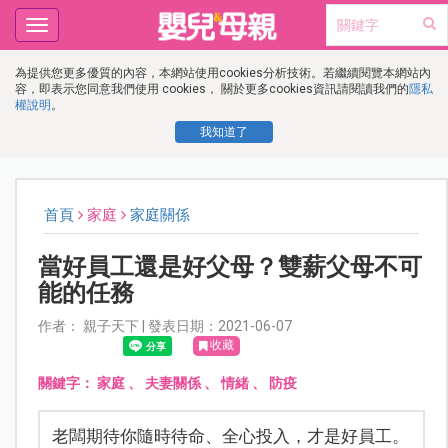
Toggle
navigation
為提供您更多優質的內容，本網站使用cookies分析技術。若繼續閱覽本網站內
容，即表示您同意我們使用 cookies， 關於更多cookies資訊請閱讀我們的
隱私
權說明
。
我知道了
首頁
家庭
家庭關係
當好員工還是好父母？雙薪父母不可
能的任務
作者： 親子天下 | 發表日期：2021-06-07
收藏
關鍵字：
家庭
、
夫妻關係
、
情緒
、
防疫
老闆期待你隨時待命、全心投入，才是好員工。