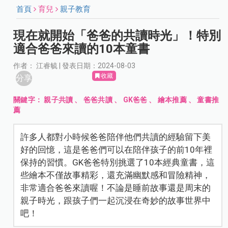
首頁
育兒
親子教育
現在就開始「爸爸的共讀時光」！特別
適合爸爸來讀的10本童書
作者： 江睿毓 | 發表日期：2024-08-03
收藏
分享
關鍵字：
親子共讀
、
爸爸共讀
、
GK爸爸
、
繪本推薦
、
童書推
薦
許多人都對小時候爸爸陪伴他們共讀的經驗留下美
好的回憶，這是爸爸們可以在陪伴孩子的前10年裡
保持的習慣。GK爸爸特別挑選了10本經典童書，這
些繪本不僅故事精彩，還充滿幽默感和冒險精神，
非常適合爸爸來讀喔！不論是睡前故事還是周末的
親子時光，跟孩子們一起沉浸在奇妙的故事世界中
吧！