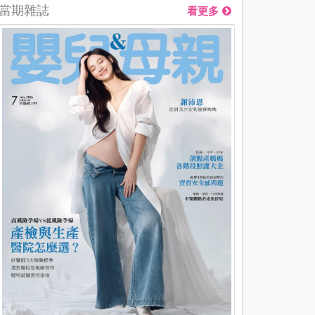
當期雜誌
看更多