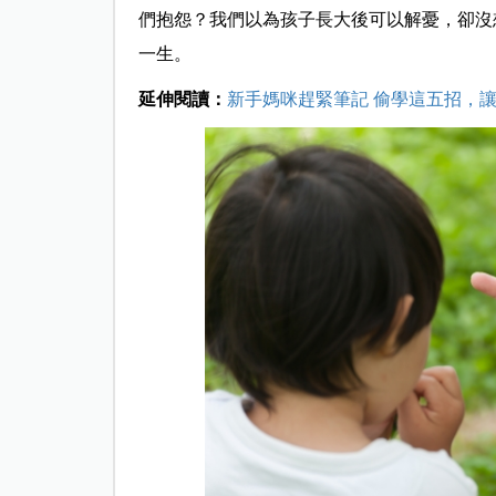
們抱怨？我們以為孩子長大後可以解憂，卻沒
一生。
延伸閱讀：
新手媽咪趕緊筆記 偷學這五招，