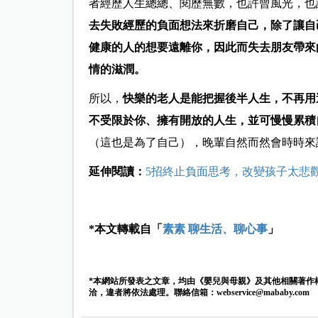
者經歷人生總總、閱歷無數，也許曾風光，也
去失敗經歷的負面想法來折磨自己，除了讓自
健康的人的想要遠離你，因此而失去朋友帶來
情的滋潤。
所以，
快樂的老人是能把握後半人生，不再用
不受限於你、擁有開放的人生，並可慢慢累積
（這也是為了自己），晚輩自然而然會時時來
延伸閱讀：
5招終止負面思考，改變孩子太悲
*本文轉載自「
素素 聊生活、聊心事
」
*本網站所發表之文章，均由《嬰兒與母親》及其他相關著作
洽，違者將依法處理。聯絡信箱：
webservice@mababy.com