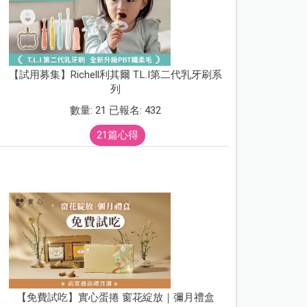
【試用募集】Richell利其爾 T.L.I第二代乳牙刷系
列
數量: 21 已報名: 432
21篇心得
【免費試吃】實心蛋捲 窗花綻放｜彌月禮盒