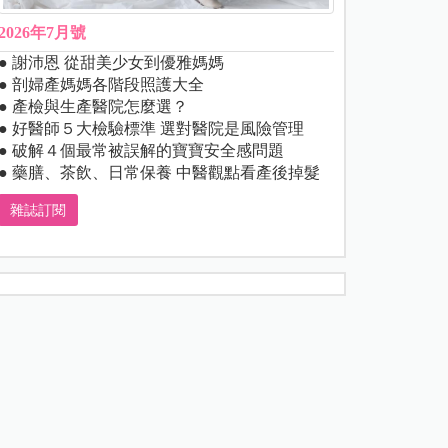
2026年7月號
● 謝沛恩 從甜美少女到優雅媽媽
● 剖婦產媽媽各階段照護大全
● 產檢與生產醫院怎麼選？
● 好醫師５大檢驗標準 選對醫院是風險管理
● 破解４個最常被誤解的寶寶安全感問題
● 藥膳、茶飲、日常保養 中醫觀點看產後掉髮
雜誌訂閱