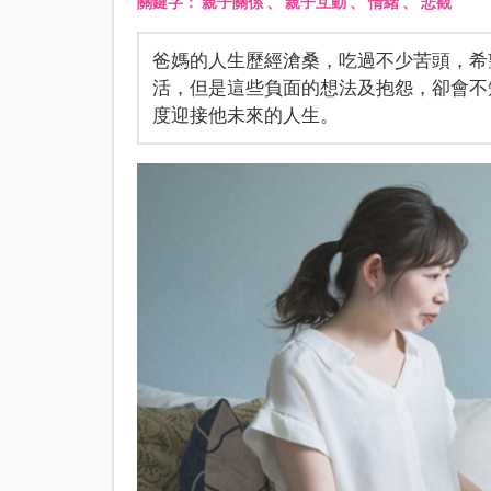
關鍵字：
親子關係
、
親子互動
、
情緒
、
悲觀
爸媽的人生歷經滄桑，吃過不少苦頭，希
活，但是這些負面的想法及抱怨，卻會不
度迎接他未來的人生。