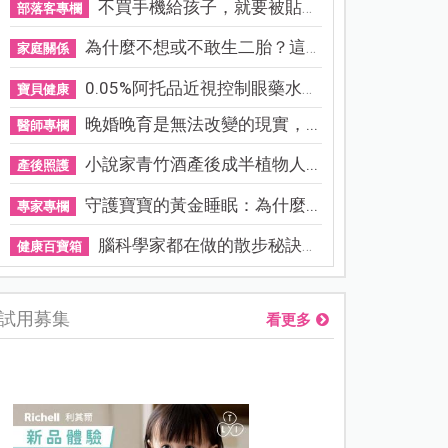
不買手機給孩子，就要被貼「...
部落客專欄
為什麼不想或不敢生二胎？這8...
家庭關係
0.05%阿托品近視控制眼藥水納...
寶貝健康
晚婚晚育是無法改變的現實，...
醫師專欄
小說家青竹酒產後成半植物人...
產後照護
守護寶寶的黃金睡眠：為什麼...
專家專欄
腦科學家都在做的散步秘訣！...
健康百寶箱
試用募集
看更多