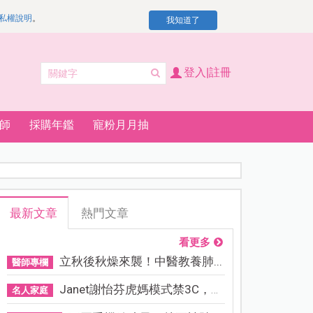
私權說明
。
我知道了
登入|註冊
師
採購年鑑
寵粉月月抽
最新文章
熱門文章
看更多
立秋後秋燥來襲！中醫教養肺...
醫師專欄
Janet謝怡芬虎媽模式禁3C，看...
名人家庭