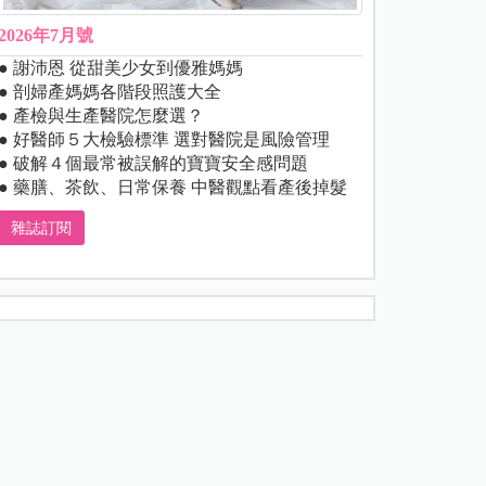
2026年7月號
● 謝沛恩 從甜美少女到優雅媽媽
● 剖婦產媽媽各階段照護大全
● 產檢與生產醫院怎麼選？
● 好醫師５大檢驗標準 選對醫院是風險管理
● 破解４個最常被誤解的寶寶安全感問題
● 藥膳、茶飲、日常保養 中醫觀點看產後掉髮
雜誌訂閱