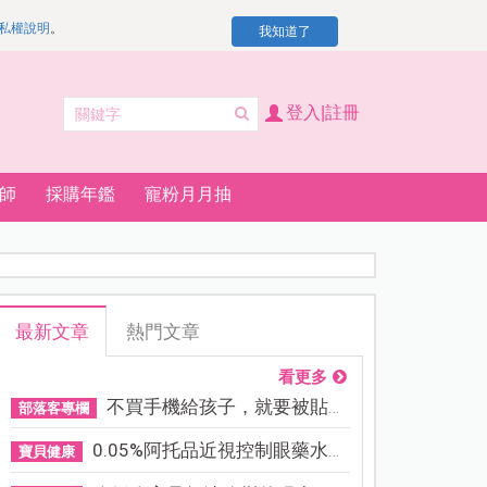
私權說明
。
我知道了
登入|註冊
師
採購年鑑
寵粉月月抽
最新文章
熱門文章
看更多
不買手機給孩子，就要被貼「...
部落客專欄
0.05%阿托品近視控制眼藥水納...
寶貝健康