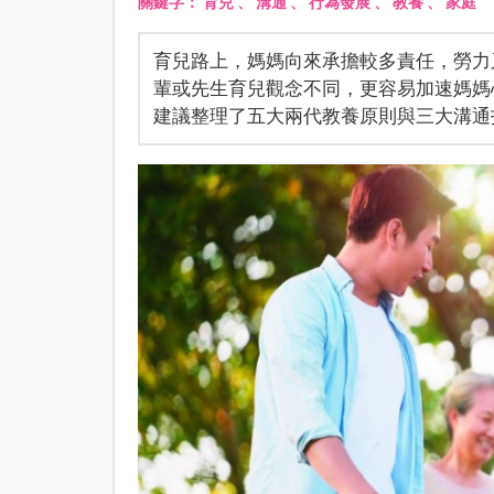
關鍵字：
育兒
、
溝通
、
行為發展
、
教養
、
家庭
育兒路上，媽媽向來承擔較多責任，勞力
輩或先生育兒觀念不同，更容易加速媽媽
建議整理了五大兩代教養原則與三大溝通