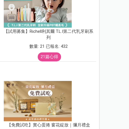
【試用募集】Richell利其爾 T.L.I第二代乳牙刷系
列
數量: 21 已報名: 432
21篇心得
【免費試吃】實心蛋捲 窗花綻放｜彌月禮盒