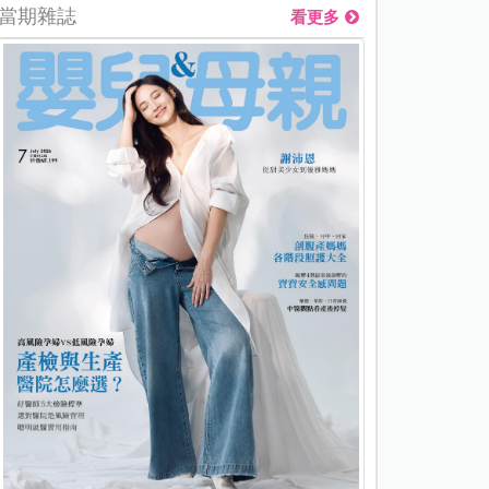
當期雜誌
看更多