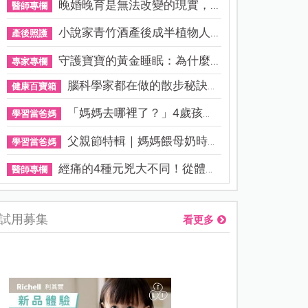
晚婚晚育是無法改變的現實，...
醫師專欄
小說家青竹酒產後成半植物人...
產後照護
守護寶寶的黃金睡眠：為什麼...
專家專欄
腦科學家都在做的散步秘訣！...
健康百寶箱
「媽媽去哪裡了？」4歲孩子還...
學習當爸媽
父親節特輯｜媽媽餵母奶時，...
學習當爸媽
經痛的4種元兇大不同！從體質...
醫師專欄
試用募集
看更多