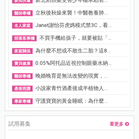
新北割頸案受害少年楊承勳名...
新知快遞
立秋後秋燥來襲！中醫教養肺...
醫師專欄
Janet謝怡芬虎媽模式禁3C，看...
名人家庭
不買手機給孩子，就要被貼「...
部落客專欄
為什麼不想或不敢生二胎？這8...
家庭關係
0.05%阿托品近視控制眼藥水納...
寶貝健康
晚婚晚育是無法改變的現實，...
醫師專欄
小說家青竹酒產後成半植物人...
產後照護
守護寶寶的黃金睡眠：為什麼...
專家專欄
試用募集
看更多