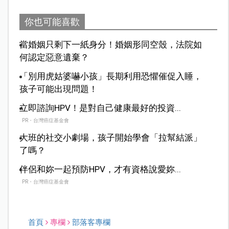
你也可能喜歡
當婚姻只剩下一紙身分！婚姻形同空殼，法院如
何認定惡意遺棄？
「別用虎姑婆嚇小孩」長期利用恐懼催促入睡，
孩子可能出現問題！
立即諮詢HPV！是對自己健康最好的投資...
PR・台灣癌症基金會
大班的社交小劇場，孩子開始學會「拉幫結派」
了嗎？
伴侶和妳一起預防HPV，才有資格說愛妳...
PR・台灣癌症基金會
首頁
專欄
部落客專欄