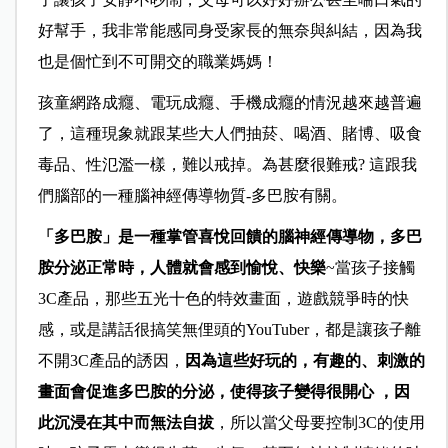
好幫手，我非常能感同身受家長的無奈與糾結，因為我
也是個忙到不可開交的職業媽媽！
孩童網路成癮、電玩成癮、手機成癮的情況越來越普遍
了，這種現象就跟某些大人們抽菸、喝酒、賭博、吸食
毒品、性氾濫一樣，難以戒掉。為甚麼很難戒? 這跟我
們腦部的一種腦神經傳導物質-多巴胺有關。
「多巴胺」是一種掌管喜悅回饋的腦神經傳導物，多巴
胺分泌正常時，人體就會感到愉悅、快樂
~當孩子接觸
3C產品，那些五光十色的特效畫面，遊戲競爭時的快
感，或是講話很搞笑無俚頭的YouTuber，都是讓孩子離
不開3C產品的誘因，
因為這些好玩的，有趣的、刺激的
畫面會促進多巴胺的分泌，使得孩子變得很開心 ，因
此沉浸在其中而無法自拔
，所以當父母要控制3C的使用