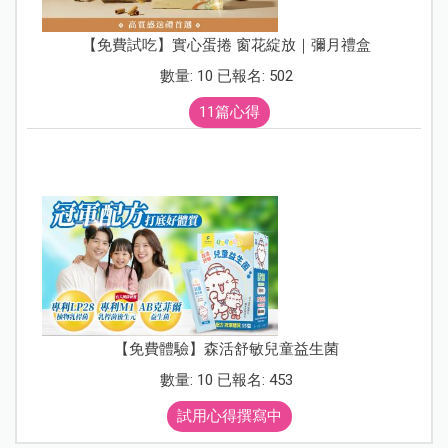
【免費試吃】實心蛋捲 窗花綻放｜彌月禮盒
數量: 10 已報名: 502
11篇心得
【免費體驗】森活舒敏兒童益生菌
數量: 10 已報名: 453
試用心得撰寫中