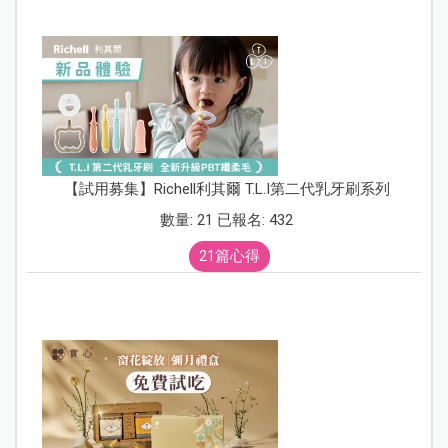
【試用募集】Richell利其爾 T.L.I第二代乳牙刷系列
數量: 21 已報名: 432
21篇心得