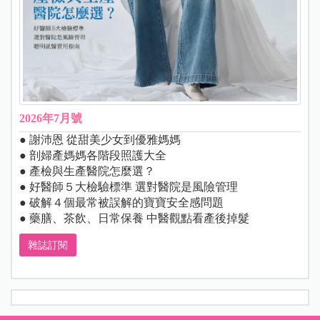
2026年7月號
● 謝沛恩 從甜美少女到優雅媽媽
● 剖婦產媽媽各階段照護大全
● 產檢與生產醫院怎麼選？
● 好醫師５大檢驗標準 選對醫院是風險管理
● 破解４個最常被誤解的寶寶安全感問題
● 藥膳、茶飲、日常保養 中醫觀點看產後掉髮
雜誌訂閱