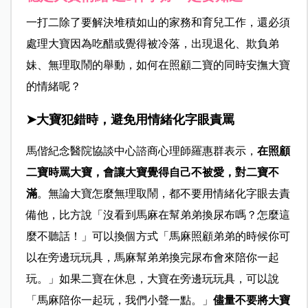
一打二除了要解決堆積如山的家務和育兒工作，還必須
處理大寶因為吃醋或覺得被冷落，出現退化、欺負弟
妹、無理取鬧的舉動，如何在照顧二寶的同時安撫大寶
的情緒呢？
➤大寶犯錯時，避免用情緒化字眼責罵
馬偕紀念醫院協談中心諮商心理師羅惠群表示，
在照顧
二寶時罵大寶，會讓大寶覺得自己不被愛，對二寶不
滿
。無論大寶怎麼無理取鬧，都不要用情緒化字眼去責
備他，比方說「沒看到馬麻在幫弟弟換尿布嗎？怎麼這
麼不聽話！」可以換個方式「馬麻照顧弟弟的時候你可
以在旁邊玩玩具，馬麻幫弟弟換完尿布會來陪你一起
玩。」如果二寶在休息，大寶在旁邊玩玩具，可以說
「馬麻陪你一起玩，我們小聲一點。」
儘量不要將大寶