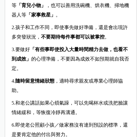
等
「育兒小物」
，也可以善用洗碗機、烘衣機、掃地機
器人等
「家事救星」
。
2.
孩子和工作不同，即使事先做好準備，還是會出現許
多突發狀況，
不要期待每件事都可以被掌控
。
3.
要做好
「有些事即使投入大量時間精力去做，也看不
到成效」
的心理準備，不要因為成效不如預期就自我否
定。
4.
隨時留意情緒狀態
，適時尋求親友或專業心理師協
助。
5.
和老公講話如果心煩氣躁，可以先喝杯水或洗把臉讓
情緒緩和，等恢復冷靜再溝通。
6.
即使老公照顧小孩／做家務沒有達到預設的標準，還
是要肯定他的付出與努力。