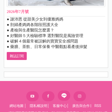
2026年7月號
● 謝沛恩 從甜美少女到優雅媽媽
● 剖婦產媽媽各階段照護大全
● 產檢與生產醫院怎麼選？
● 好醫師５大檢驗標準 選對醫院是風險管理
● 破解４個最常被誤解的寶寶安全感問題
● 藥膳、茶飲、日常保養 中醫觀點看產後掉髮
雜誌訂閱
網站地圖
│
隱私權說明
│
客服中心
│
廣告與合作
|
RSS