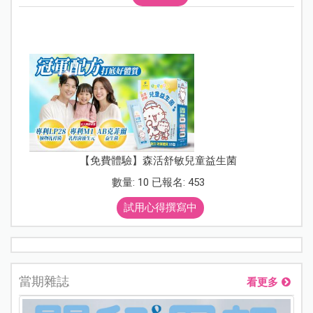
【免費體驗】森活舒敏兒童益生菌
數量: 10 已報名: 453
試用心得撰寫中
當期雜誌
看更多