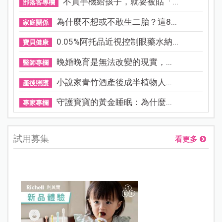
不買手機給孩子，就要被貼「...
部落客專欄
為什麼不想或不敢生二胎？這8...
家庭關係
0.05%阿托品近視控制眼藥水納...
寶貝健康
晚婚晚育是無法改變的現實，...
醫師專欄
小說家青竹酒產後成半植物人...
產後照護
守護寶寶的黃金睡眠：為什麼...
專家專欄
試用募集
看更多