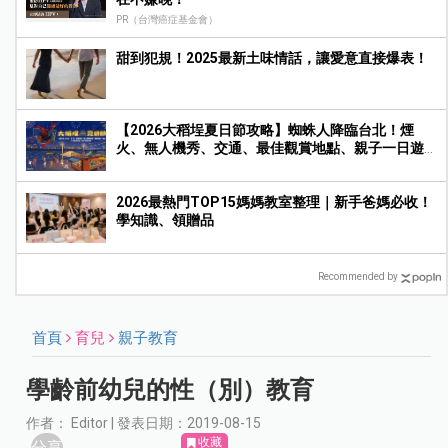
PR（台灣癌症基金會）
甜到犯規！2025最新土味情話，讓愛意直接爆表！
【2026大稻埕夏日節攻略】蜘蛛人降臨台北！煙
火、無人機秀、交通、最佳觀賞地點、親子一日遊
玩法一次收藏
2026最熱門TOP15媽媽教室整理｜新手爸媽必收！
學知識、領贈品
Recommended by
首頁
育兒
親子教育
學齡前幼兒的性（別）教育
作者： Editor | 發表日期：2019-08-15
收藏
分享