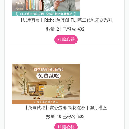
【試用募集】Richell利其爾 T.L.I第二代乳牙刷系列
數量: 21 已報名: 432
21篇心得
【免費試吃】實心蛋捲 窗花綻放｜彌月禮盒
數量: 10 已報名: 502
11篇心得