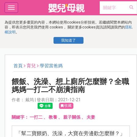
Toggle
navigation
為提供您更多優質的內容，本網站使用cookies分析技術。若繼續閱覽本網站內
容，即表示您同意我們使用 cookies， 關於更多cookies資訊請閱讀我們的
隱私
權說明
。
我知道了
首頁
育兒
學習當爸媽
餵飯、洗澡、想上廁所怎麼辦？全職
媽媽一打二不崩潰指南
作者： 戴筠 | 發表日期：2021-12-21
收藏
關鍵字：
一打二
、
教養
、
親子關係
、
夫妻
「幫二寶餵奶、洗澡，大寶在旁邊歡怎麼辦？」