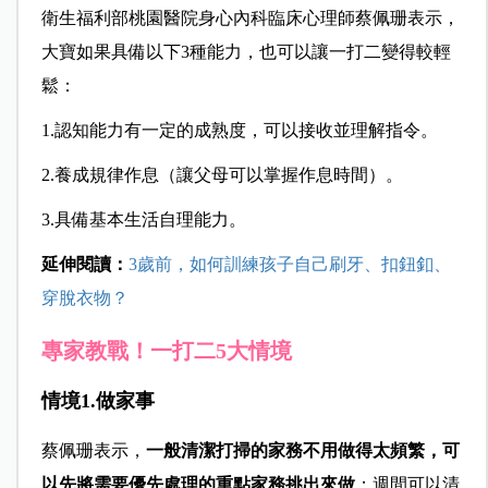
衛生福利部桃園醫院身心內科臨床心理師蔡佩珊表示，
大寶如果具備以下3種能力，也可以讓一打二變得較輕
鬆：
1.
認知能力有一定的成熟度，可以接收並理解指令。
2.
養成規律作息（讓父母可以掌握作息時間）。
3.
具備基本生活自理能力。
延伸閱讀：
3歲前，如何訓練孩子自己刷牙、扣鈕釦、
穿脫衣物？
專家教戰！一打二5大情境
情境1.做家事
蔡佩珊表示，
一般清潔打掃的家務不用做得太頻繁，可
以先將需要優先處理的重點家務挑出來做
；週間可以清