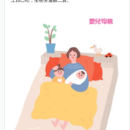
上自己吃，坐在旁邊餵二寶。