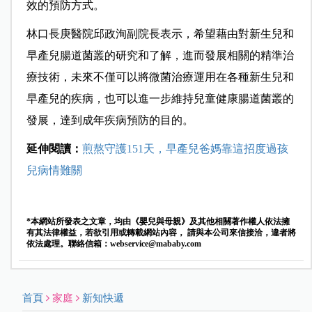
效的預防方式。
林口長庚醫院邱政洵副院長表示，希望藉由對新生兒和
早產兒腸道菌叢的研究和了解，進而發展相關的精準治
療技術，未來不僅可以將微菌治療運用在各種新生兒和
早產兒的疾病，也可以進一步維持兒童健康腸道菌叢的
發展，達到成年疾病預防的目的。
延伸閱讀：
煎熬守護151天，早產兒爸媽靠這招度過孩
兒病情難關
*本網站所發表之文章，均由《嬰兒與母親》及其他相關著作權人依法擁
有其法律權益，若欲引用或轉載網站內容， 請與本公司來信接洽，違者將
依法處理。聯絡信箱：
webservice@mababy.com
首頁
家庭
新知快遞