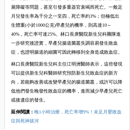
展障礙等問題，甚至引發多重器官衰竭而死亡。一般足
月兒發生率為千分之一至四，死亡率約3%；但極低出
生體重(小於1000公克)早產兒的機率，則高達10～
40%，死亡率可達25%。林口長庚醫院新生兒科團隊進
一步研究後證實，早產兒腸道菌叢失調容易發生敗血
症，也證明腸道的細菌可因此轉移到全身造成敗血症。
林口長庚醫院新生兒科主任江明洲醫師表示，這些發現
可以提供新生兒科醫師研究預防新生兒敗血症的新方
向，若能夠改善或改變早產兒的腸道菌叢，或許可以降
低他們發生晚發性敗血症的機率，進而減少早產兒死亡
或後遺症的發生。
延伸閱讀：
晚1小時治療，死亡率增9%！未足月嬰敗血
症與死神拔河