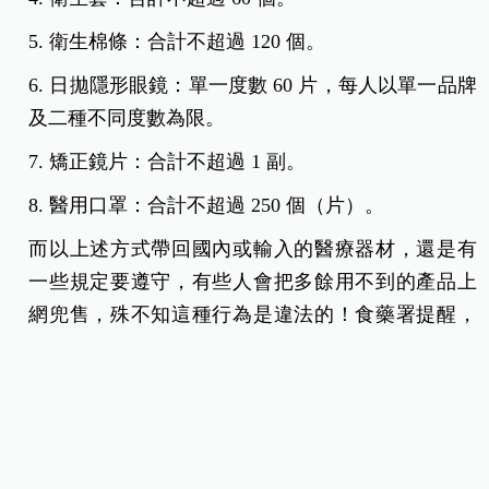
5. 衛生棉條：合計不超過 120 個。
6. 日拋隱形眼鏡：單一度數 60 片，每人以單一品牌
及二種不同度數為限。
7. 矯正鏡片：合計不超過 1 副。
8. 醫用口罩：合計不超過 250 個（片）。
而以上述方式帶回國內或輸入的醫療器材，還是有
一些規定要遵守，有些人會把多餘用不到的產品上
網兜售，殊不知這種行為是違法的！食藥署提醒，
以便捷通關方式輸入之個人
自用醫療器材，僅供個
人使用，如有販售、轉讓或轉供他用之行為
，則涉
違反醫療器材管理法第 35 條第 2 項供售限制規定，
依同法第 70 條第 1 項第 10 款
最重可處新台幣一百
萬元罰鍰
。