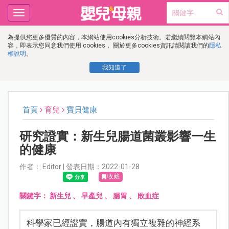
Toggle
navigation
為提供您更多優質的內容，本網站使用cookies分析技術。若繼續閱覽本網站內
容，即表示您同意我們使用 cookies， 關於更多cookies資訊請閱讀我們的
隱私
權說明
。
我知道了
首頁
育兒
寶貝健康
研究證實：新生兒腸道菌叢影響一生
的健康
作者： Editor | 發表日期：2022-01-28
收藏
關鍵字：
新生兒
、
早產兒
、
腸胃
、
敗血症
科學家已經證實，腸道內有獨立複雜的神經系