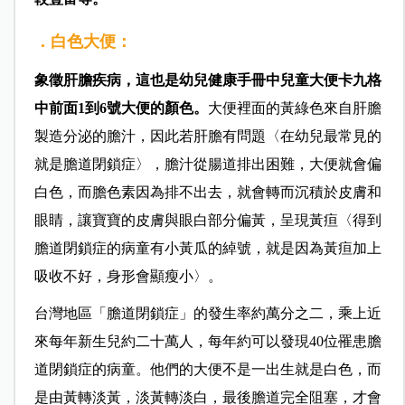
．白色大便：
象徵肝膽疾病，這也是幼兒健康手冊中兒童大便卡九格
中前面1到6號大便的顏色。
大便裡面的黃綠色來自肝膽
製造分泌的膽汁，因此若肝膽有問題〈在幼兒最常見的
就是膽道閉鎖症〉，膽汁從腸道排出困難，大便就會偏
白色，而膽色素因為排不出去，就會轉而沉積於皮膚和
眼睛，讓寶寶的皮膚與眼白部分偏黃，呈現黃疸〈得到
膽道閉鎖症的病童有小黃瓜的綽號，就是因為黃疸加上
吸收不好，身形會顯瘦小〉。
台灣地區「膽道閉鎖症」的發生率約萬分之二，乘上近
來每年新生兒約二十萬人，每年約可以發現40位罹患膽
道閉鎖症的病童。他們的大便不是一出生就是白色，而
是由黃轉淡黃，淡黃轉淡白，最後膽道完全阻塞，才會