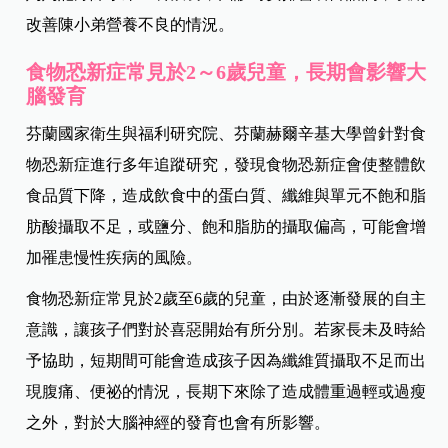
改善陳小弟營養不良的情況。
食物恐新症常見於
2
～
6
歲
兒童，長期會影響大
腦發育
芬蘭國家衛生與福利研究院、芬蘭赫爾辛基大學曾針對食
物恐新症進行多年追蹤研究，發現食物恐新症會使整體飲
食品質下降，造成飲食中的蛋白質、纖維與單元不飽和脂
肪酸攝取不足，或鹽分、飽和脂肪的攝取偏高，可能會增
加罹患慢性疾病的風險。
食物恐新症常見於2歲至6歲的兒童，由於逐漸發展的自主
意識，讓孩子們對於喜惡開始有所分別。若家長未及時給
予協助，短期間可能會造成孩子因為纖維質攝取不足而出
現腹痛、便祕的情況，長期下來除了造成體重過輕或過瘦
之外，對於大腦神經的發育也會有所影響。