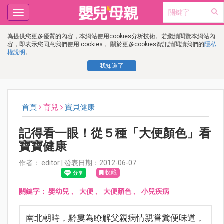
Toggle
navigation
為提供您更多優質的內容，本網站使用cookies分析技術。若繼續閱覽本網站內
容，即表示您同意我們使用 cookies， 關於更多cookies資訊請閱讀我們的
隱私
權說明
。
我知道了
首頁
育兒
寶貝健康
記得看一眼！從５種「大便顏色」看
寶寶健康
作者： editor | 發表日期：2012-06-07
收藏
關鍵字：
嬰幼兒
、
大便
、
大便顏色
、
小兒疾病
南北朝時，黔婁為瞭解父親病情親嘗糞便味道，