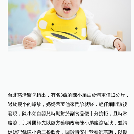
台北慈濟醫院指出，有名3歲的陳小弟由於體重僅12公斤，
過於瘦小的緣故，媽媽帶著他來門診就醫，經仔細問診後
發現，陳小弟自嬰兒時期對於副食品便十分抗拒，且時常
腹瀉，兒科醫師先以處方藥物改善陳小弟腹瀉症狀，並請
媽媽記錄陳小弟三餐飲食，回診時安排營養師諮詢，以期