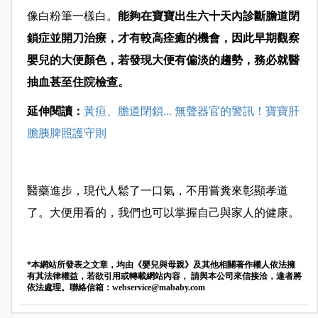
像白粉筆一樣白。
能夠在寶寶出生六十天內診斷膽道閉
鎖症並開刀治療，才有較高痊癒的機會，因此早期觀察
嬰兒的大便顏色，若發現大便有偏淡的趨勢，務必就醫
抽血甚至住院檢查。
延伸閱讀：
黃疸、膽道閉鎖... 無聲器官的警訊！寶寶肝
膽胰脾照護守則
醫藥進步，現代人鬆了一口氣，不用嘗糞來彰顯孝道
了。大便用看的，我們也可以掌握自己與家人的健康。
*本網站所發表之文章，均由《嬰兒與母親》及其他相關著作權人依法擁
有其法律權益，若欲引用或轉載網站內容， 請與本公司來信接洽，違者將
依法處理。聯絡信箱：
webservice@mababy.com