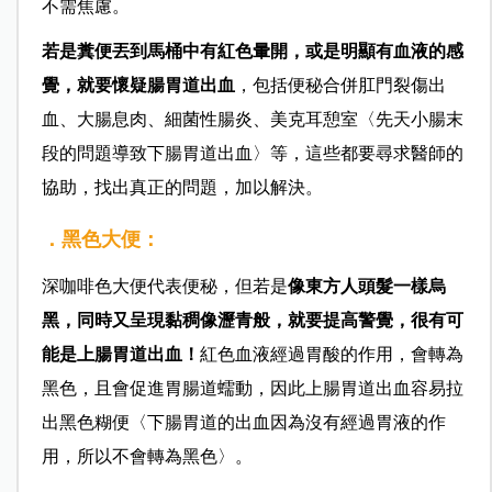
不需焦慮。
若是糞便丟到馬桶中有紅色暈開，或是明顯有血液的感
覺，就要懷疑腸胃道出血
，包括便秘合併肛門裂傷出
血、大腸息肉、細菌性腸炎、美克耳憩室〈先天小腸末
段的問題導致下腸胃道出血〉等，這些都要尋求醫師的
協助，找出真正的問題，加以解決。
．黑色大便：
深咖啡色大便代表便秘，但若是
像東方人頭髮一樣烏
黑，同時又呈現黏稠像瀝青般，就要提高警覺，很有可
能是上腸胃道出血！
紅色血液經過胃酸的作用，會轉為
黑色，且會促進胃腸道蠕動，因此上腸胃道出血容易拉
出黑色糊便〈下腸胃道的出血因為沒有經過胃液的作
用，所以不會轉為黑色〉。