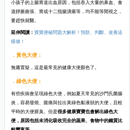
小孩子的上腸胃道出血原因，包括吞入大量的鼻血、食
道靜脈曲張、胃或十二指腸潰瘍等，均不能等閒視之，
要趕快就醫。
延伸閱讀：
寶寶便秘問題大解析！預防、判斷、改善這
樣做！
．黃色大便：
無庸置疑，這是最常見的健康大便顏色了。
．綠色大便：
有些疾病會呈現綠色大便，例如夏天常見的沙門氏菌腸
炎，容易發燒、腹痛與拉出黃綠色黏液狀的大便，且較
平時的大便腥臭。但是
很多健康寶寶也會解出綠色大
便，原因包括未消化吸收完全的蔬果、食物中的鐵質比
較豐富等。