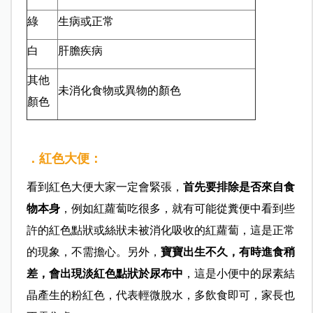
綠
生病或正常
白
肝膽疾病
其他
未消化食物或異物的顏色
顏色
．紅色大便：
看到紅色大便大家一定會緊張，
首先要排除是否來自食
物本身
，例如紅蘿蔔吃很多，就有可能從糞便中看到些
許的紅色點狀或絲狀未被消化吸收的紅蘿蔔，這是正常
的現象，不需擔心。
另外，
寶寶出生不久，有時進食稍
差，會出現淡紅色點狀於尿布中
，這是小便中的尿素結
晶產生的粉紅色，代表輕微脫水，多飲食即可，家長也