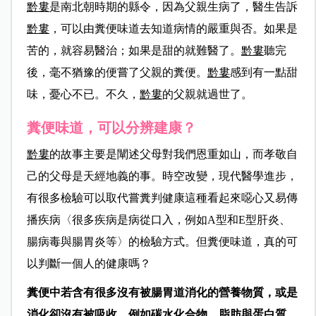
黔婁
是南北朝時期的縣令，因為父親生病了，醫生告訴
黔婁
，可以由糞便味道去知道病情的嚴重與否。如果是
苦的，就容易醫治；如果是甜的就難醫了。
黔婁
聽完
後，毫不猶豫的便嘗了父親的糞便。
黔婁
感到有一點甜
味，憂心不已。不久，
黔婁
的父親就過世了。
糞便味道，可以分辨建康？
黔婁
的故事主要是闡述父母對我們恩重如山，而孝敬自
己的父母是天經地義的事。時空改變，現代醫學進步，
有很多檢驗可以取代嘗糞判健康這種看起來噁心又易傳
播疾病〈很多疾病是病從口入，例如A型和E型肝炎、
腸病毒與腸胃炎等〉的檢驗方式。但糞便味道，真的可
以判斷一個人的健康嗎？
糞便中若含有很多沒有被腸胃道消化的營養物質，或是
消化卻沒有被吸收，例如碳水化合物、脂肪與蛋白質