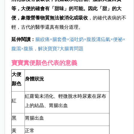
等，大便的確會有「甜味」的可能。因此「甜」的大
便，象徵營養物質無法被消化或吸收
，的確代表病的不
輕，古代的醫學還真有幾分道理。
延伸閱讀：
腸絞痛×腸套疊×溢吐奶×腹股溝疝氣×便祕×
腹瀉×腹脹，解決寶寶7大腸胃問題
寶寶糞便顏色代表的意義
大便
身體狀況
顏色
紅蘿蔔未消化、輕微脫水時尿素在尿布
紅
上的結晶、胃腸出血
黑
胃腸出血
黃
正常