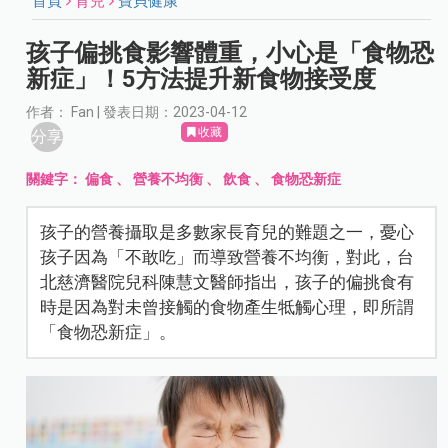
首頁
育兒
寶貝健康
孩子偏挑食影響體重，小心是「食物恐
新症」！5方法提升新食物接受度
作者： Fan | 發表日期：2023-04-12
收藏
分享
關鍵字：
偏食
、
營養不均衡
、
飲食
、
食物恐新症
孩子的營養攝取是多數家長育兒的難題之一，憂心
孩子因為「不敢吃」而導致營養不均衡，對此，台
北慈濟醫院兒科陳慧文醫師指出，孩子的偏挑食有
時是因為對未曾接觸的食物產生牴觸心理，即所謂
「食物恐新症」。