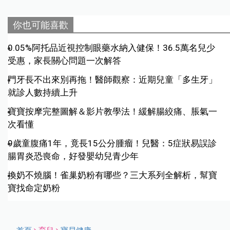
你也可能喜歡
0.05%阿托品近視控制眼藥水納入健保！36.5萬名兒少
受惠，家長關心問題一次解答
門牙長不出來別再拖！醫師觀察：近期兒童「多生牙」
就診人數持續上升
寶寶按摩完整圖解＆影片教學法！緩解腸絞痛、脹氣一
次看懂
9歲童腹痛1年，竟長15公分腫瘤！兒醫：5症狀易誤診
腸胃炎恐喪命，好發嬰幼兒青少年
換奶不燒腦！雀巢奶粉有哪些？三大系列全解析，幫寶
寶找命定奶粉