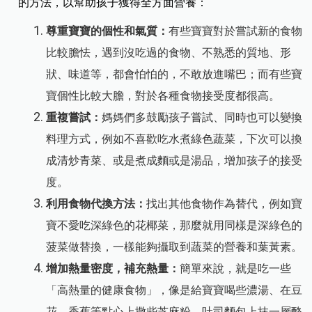
的方法，以幫助孩子獲得全方面營養：
尊重寶寶的個性和氣質：
有些寶寶對於嘗試新的食物
比較膽怯，遇到沒吃過的食物、不熟悉的質地、形
狀、味道等，都會怕怕的，不敢放進嘴巴；而有些寶
寶個性比較大膽，對於各種食物接受度都很高。
重複嘗試：
媽媽們多鼓勵孩子嘗試、同時也可以變換
料理方式，例如不喜歡吃水煮綠色蔬菜，下次可以換
成清炒青菜、或是煮成麵或是湯品，增加孩子的接受
度。
利用食物代換方法：
找出其他食物作為替代，例如寶
寶不愛吃深綠色的花椰菜，那麼就用同樣是深綠色的
菠菜做替換，一樣能夠攝取到蔬菜的營養和葉黃素。
增加熱量密度，補充熱量
：
簡單來說，就是吃一些
「高熱量的健康食物」，像是給寶寶喝些濃湯、在豆
花、香蕉等點心上撒些芝麻粉，吐司麵包上抹一層酪