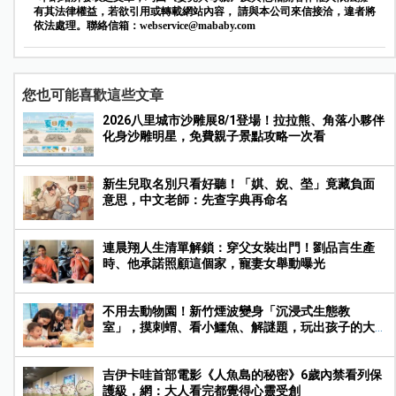
有其法律權益，若欲引用或轉載網站內容， 請與本公司來信接洽，違者將
依法處理。聯絡信箱：
webservice@mababy.com
您也可能喜歡這些文章
2026八里城市沙雕展8/1登場！拉拉熊、角落小夥伴
化身沙雕明星，免費親子景點攻略一次看
新生兒取名別只看好聽！「娸、婗、塋」竟藏負面
意思，中文老師：先查字典再命名
連晨翔人生清單解鎖：穿父女裝出門！劉品言生產
時、他承諾照顧這個家，寵妻女舉動曝光
不用去動物園！新竹煙波變身「沉浸式生態教
室」，摸刺蝟、看小鱷魚、解謎題，玩出孩子的大
能力！
吉伊卡哇首部電影《人魚島的秘密》6歲內禁看列保
護級，網：大人看完都覺得心靈受創