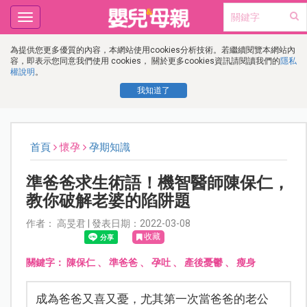
Toggle
navigation
為提供您更多優質的內容，本網站使用cookies分析技術。若繼續閱覽本網站內
容，即表示您同意我們使用 cookies， 關於更多cookies資訊請閱讀我們的
隱私
權說明
。
我知道了
首頁
懷孕
孕期知識
準爸爸求生術語！機智醫師陳保仁，
教你破解老婆的陷阱題
作者： 高旻君 | 發表日期：2022-03-08
收藏
關鍵字：
陳保仁
、
準爸爸
、
孕吐
、
產後憂鬱
、
瘦身
成為爸爸又喜又憂，尤其第一次當爸爸的老公