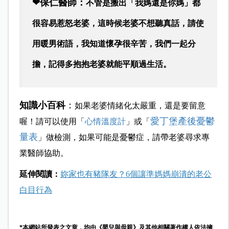
❤保仁醫師：
不管是搬出「我媽還是你媽」都
很容易惹怒老婆，這時候老婆不想聽真話，請使
用暖男術語，我知道懷孕很辛苦，我們一起分
擔，記得多抱抱老婆就能平順過生活。
知識小百科
：
如果老婆情緒化太嚴重，還是要留意
愛丁堡產後憂鬱
喔！請可以使用「
心情溫度計
」或「
量表
」做檢測，如果可能是憂鬱症，請帶老婆尋求專
業醫師協助。
延伸閱讀：
妳家也有豬隊友？6個讓準媽媽崩潰的老公
白目行為
*本網站所發表之文章，均由《嬰兒與母親》及其他相關著作權人依法擁