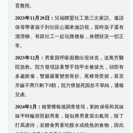
育費用。
2023年11
月20
日：
兒福聯盟社工第三次家訪。邀請
保母帶著孩子到社區公園來做訪視，當時孩子還有
溜滑梯、有跟社工一起玩翹翹板，身體狀況一切正
常。
2023年12
月：
男童因呼吸困難出現休克，送萬芳醫
院急救。院方發現該童雙手指甲全被拔光，頭部有
多處瘀傷，雙腿嚴重變形骨折、尾椎骨受損，甚至
牙齒不齊只剩下8顆，院方懷疑死因並不單純，通報
兒虐。
2024年1
月：
檢警獲報後調查發現，劉姓保母和其妹
妹平時輪班照顧男童，疑似將男童當出氣筒，除了
打罵虐待，並餵食男童吃餿水或燒焦的食物，因此