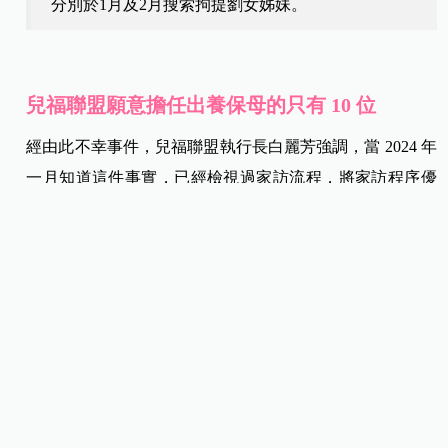
分別於1月及2月搜索拘提劉女姊妹。
兒福聯盟願意擔任出養保母的只有 10 位
經由此不幸事件，兒福聯盟執行長白麗芳強調，當 2024 年
一月知道這件事實，已經檢視過家訪流程，將家訪程序優
化，將以往一個月訪視一次，強度增強為托育的三天內就
要訪第一次，兩週再訪第二次。然後，每一次的交接社工
需要怎麼樣的拍照、對孩子怎樣的身體檢查等流程也都做
調整。
但
執行長白麗芳也強調，不希
望因為這次的一位惡劣保
母，讓所有願意照顧出養孩子的保母都受到傷害，因為大
部分需要出養的孩子，通常會需要更多的醫療照顧，以及
各種身心上的復健，比一般的社區保母得有更多的耐心與