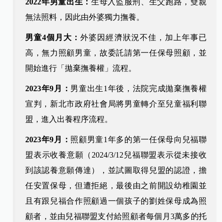
2022年男童出生：
生母入監服刑、生父跑路，雙親
無法照料，因此由外婆獨力撫養。
男童4個月大：
外婆因經濟狀況不佳，加上年事已
高，無力照顧男童，故委託請第一任保母照顧，並
開始進行「拋棄撫養權」流程。
2023年9
月：
男童出生1年後，法院完成拋棄撫養權
宣判，新北市政府社會局將男童轉介至兒童福利聯
盟，進入出養程序流程。
2023年9
月：
照顧男童1年多的第一任保母向兒福聯
盟表示收養意願（2024/3/12兒福聯盟表示從未接收
到該認養意願傳達），並試圖取得兒盟的認證，擔
任安置保母，但遭拒絕，最後由之前開設幼稚園並
且有跟兒福合作照顧過一個孩子的劉姓保母成為照
顧者，並由兒福聯盟支付給照顧者每個月3萬多的托