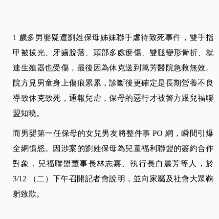
1 歲多男嬰疑遭劉姓保母姊妹聯手虐待致死事件，雙手指
甲被拔光、牙齒脫落、頭部多處瘀傷、雙腿變形骨折、就
連生殖器也受傷，最後因為休克送到萬芳醫院急救無效。
院方見男童身上傷痕累累，診斷後更確定是長期營養不良
導致休克致死，通報兒虐，保母的惡行才被警方跟兒福聯
盟知曉。
而男嬰第一任保母的女兒男友將整件事 PO 網，瞬間引爆
全網憤怒。因涉案的劉姓保母為兒童福利聯盟的簽約合作
對象，兒福聯盟董事長林志嘉、執行長白麗芳等人，於
3/12 （二）下午召開記者會說明，並向家屬及社會大眾鞠
躬致歉。