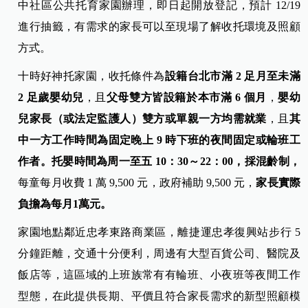
中社區公共托育家園辦理，即日起開放登記，預計 12/19
進行抽籤，有需求的家長可以至現場了解收托環境及照顧
方式。
十時好神托家園，收托條件為
設籍台北市滿 2
足月至未滿
2
足歲嬰幼兒
，且
父母雙方皆設籍於本市滿 6
個月
，
嬰幼
兒家長（或法定監護人）雙方或單親一方均需就業
，且
其
中一方工作時間為固定晚上 9 時下班的夜間固定或輪班工
作者。
托嬰時間為周一至五 10：30
～22
：00
，採混齡制，
每童每月收費 1 萬 9,500 元，政府補助 9,500 元，
家長實際
負擔為每月1萬元。
家園地點鄰近忠孝東路商業區，離捷運忠孝復興站步行 5
分鐘距離，交通十分便利，周邊有大型百貨公司、醫院及
飯店等，這區域的上班族常有有輪班、小夜班等夜間工作
型態，在此提供長期、平價且符合家長需求的新型照顧模