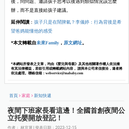
後，問問題、邀請孩子思考以後遇到類似情況該怎麼
辦，而不是直接給孩子建議。
延伸閱讀
：
孩子只是在鬧脾氣？李儀婷：行為背後是希
望爸媽能懂他的感受
*本文轉載自
未來Family
，
原文網址
。
*本網站所發表之文章，均由《嬰兒與母親》及其他相關著作權人依法擁
有其法律權益，若欲引用或轉載網站內容， 請與本公司來信接洽，違者將
依法處理。聯絡信箱：
webservice@mababy.com
首頁
家庭
新知快遞
夜間下班家長看這邊！全國首創夜間公
立托嬰開放登記！
作者： 林宜屏 | 發表日期：2023-12-15