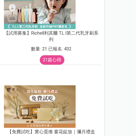
【試用募集】Richell利其爾 T.L.I第二代乳牙刷系
列
數量: 21 已報名: 432
21篇心得
【免費試吃】實心蛋捲 窗花綻放｜彌月禮盒