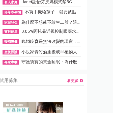
Janet謝怡芬虎媽模式禁3C，看...
名人家庭
不買手機給孩子，就要被貼「...
部落客專欄
為什麼不想或不敢生二胎？這8...
家庭關係
0.05%阿托品近視控制眼藥水納...
寶貝健康
晚婚晚育是無法改變的現實，...
醫師專欄
小說家青竹酒產後成半植物人...
產後照護
守護寶寶的黃金睡眠：為什麼...
專家專欄
試用募集
看更多