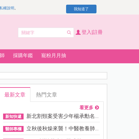
私權說明
。
我知道了
登入|註冊
師
採購年鑑
寵粉月月抽
最新文章
熱門文章
看更多
新北割頸案受害少年楊承勳名...
新知快遞
立秋後秋燥來襲！中醫教養肺...
醫師專欄