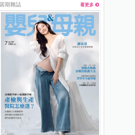
當期雜誌
看更多