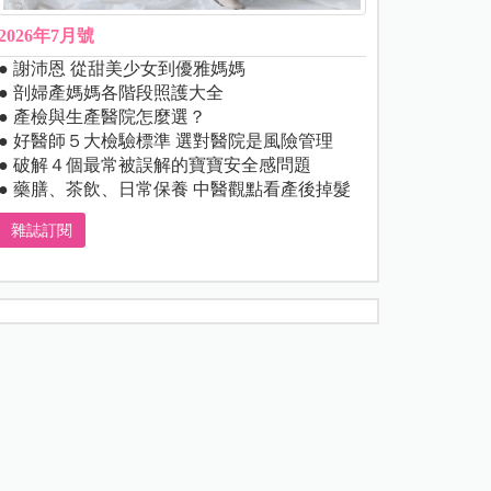
2026年7月號
● 謝沛恩 從甜美少女到優雅媽媽
● 剖婦產媽媽各階段照護大全
● 產檢與生產醫院怎麼選？
● 好醫師５大檢驗標準 選對醫院是風險管理
● 破解４個最常被誤解的寶寶安全感問題
● 藥膳、茶飲、日常保養 中醫觀點看產後掉髮
雜誌訂閱