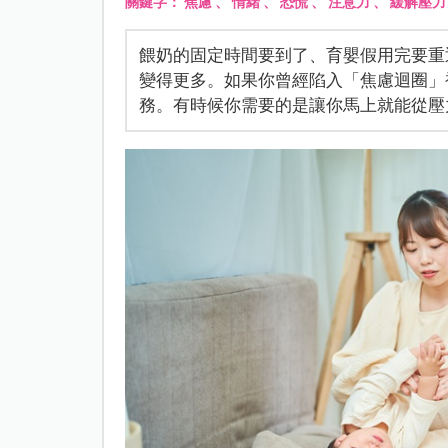
關鍵字：
焦慮
、
情緒
、
恐慌
、
注意力
、
緩解壓力
餵奶的固定時間要到了、育嬰假用完要重
變得更多。如果你曾經陷入「焦慮迴圈」
務。有時候你需要的是讓你馬上就能從壓