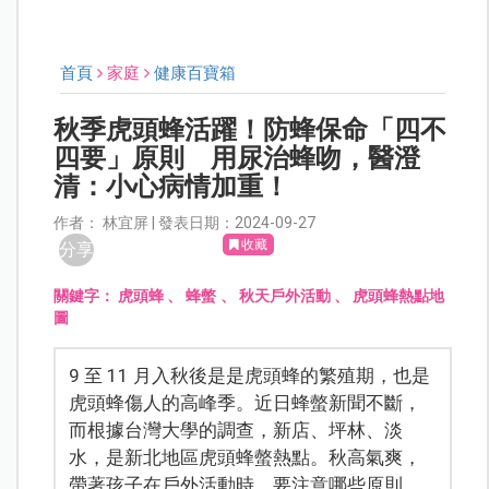
首頁
家庭
健康百寶箱
秋季虎頭蜂活躍！防蜂保命「四不
四要」原則 用尿治蜂吻，醫澄
清：小心病情加重！
作者： 林宜屏 | 發表日期：2024-09-27
收藏
分享
關鍵字：
虎頭蜂
、
蜂螫
、
秋天戶外活動
、
虎頭蜂熱點地
圖
9 至 11 月入秋後是是虎頭蜂的繁殖期，也是
虎頭蜂傷人的高峰季。近日蜂螫新聞不斷，
而根據台灣大學的調查，新店、坪林、淡
水，是新北地區虎頭蜂螫熱點。秋高氣爽，
帶著孩子在戶外活動時，要注意哪些原則，