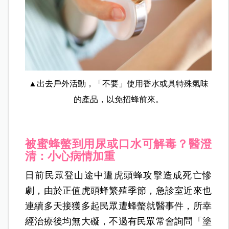
▲出去戶外活動，「不要」使用香水或具特殊氣味
的產品，以免招蜂前來。
被蜜蜂螫到用尿或口水可解毒？醫澄
清：小心病情加重
日前民眾登山途中遭虎頭蜂攻擊造成死亡慘
劇，由於正值虎頭蜂繁殖季節，急診室近來也
連續多天接獲多起民眾遭蜂螫就醫事件，所幸
經治療後均無大礙，不過有民眾常會詢問「塗