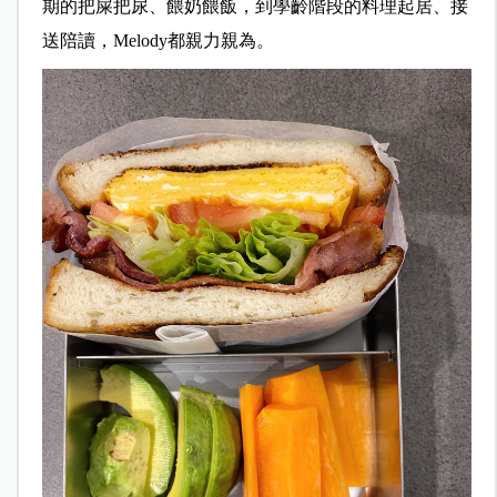
期的把屎把尿、餵奶餵飯，到學齡階段的料理起居、接
送陪讀，Melody都親力親為。