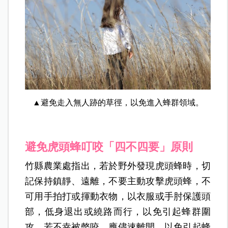
▲避免走入無人跡的草徑，以免進入蜂群領域。
避免虎頭蜂叮咬「四不四要」原則
竹縣農業處指出，若於野外發現虎頭蜂時，切
記保持鎮靜、遠離，不要主動攻擊虎頭蜂，不
可用手拍打或揮動衣物，以衣服或手肘保護頭
部，低身退出或繞路而行，以免引起蜂群圍
攻，若不幸被螫咬，應儘速離開，以免引起蜂