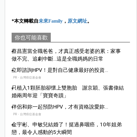
*本文轉載自
未來Family
，
原文網址
。
你也可能喜歡
蔡昌憲當全職爸爸，才真正感受老婆的累：家事
做不完、追劇中斷…這是全職媽媽的日常
立即諮詢HPV！是對自己健康最好的投資...
PR・台灣癌症基金會
只植入1顆胚胎卻懷上雙胞胎 謝京穎、張書偉結
婚兩周年迎「寶寶奇蹟」
伴侶和妳一起預防HPV，才有資格說愛妳...
PR・台灣癌症基金會
金宇彬、申敏兒結婚了！挺過鼻咽癌，10年姐弟
戀，最令人感動的5大瞬間