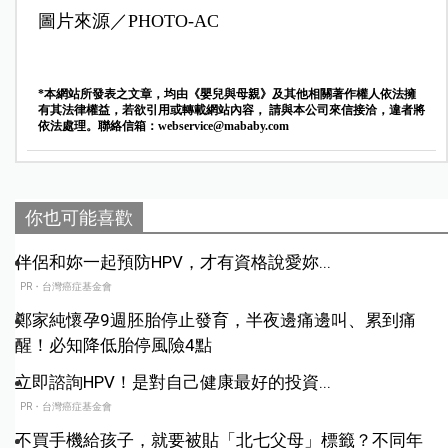
圖片來源／PHOTO-AC
*本網站所發表之文章，均由《嬰兒與母親》及其他相關著作權人依法擁
有其法律權益，若欲引用或轉載網站內容， 請與本公司來信接洽，違者將
依法處理。聯絡信箱：
webservice@mababy.com
你也可能喜歡
伴侶和妳一起預防HPV，才有資格說愛妳...
PR・台灣癌症基金會
鄭家純懷孕9週胚胎停止發育，半夜邊痛邊叫、累到痛
醒！必知降低胎停風險4點
立即諮詢HPV！是對自己健康最好的投資...
PR・台灣癌症基金會
不買手機給孩子，就要被貼「北七父母」標籤？不同年