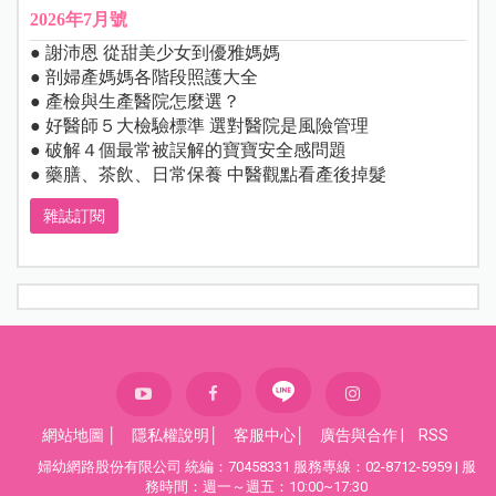
2026年7月號
● 謝沛恩 從甜美少女到優雅媽媽
● 剖婦產媽媽各階段照護大全
● 產檢與生產醫院怎麼選？
● 好醫師５大檢驗標準 選對醫院是風險管理
● 破解４個最常被誤解的寶寶安全感問題
● 藥膳、茶飲、日常保養 中醫觀點看產後掉髮
雜誌訂閱
網站地圖
│
隱私權說明
│
客服中心
│
廣告與合作
|
RSS
婦幼網路股份有限公司 統編：70458331 服務專線：02-8712-5959 | 服
務時間：週一～週五：10:00~17:30