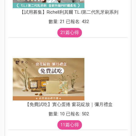
【試用募集】Richell利其爾 T.L.I第二代乳牙刷系列
數量: 21 已報名: 432
21篇心得
【免費試吃】實心蛋捲 窗花綻放｜彌月禮盒
數量: 10 已報名: 502
11篇心得