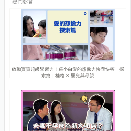
熱門影音
啟動寶寶超級學習力！羅小白愛的想像力快問快答：探
索篇｜桂格 ✕ 嬰兒與母親