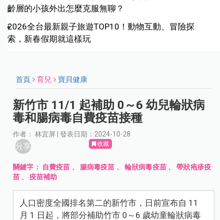
齡層的小孩外出怎麼克服無聊？
2026全台最新親子旅遊TOP10！動物互動、冒險探
索，新春假期就這樣玩
首頁
育兒
寶貝健康
新竹市 11/1 起補助 0～6 幼兒輪狀病
毒和腸病毒自費疫苗接種
作者： 林宜屏 | 發表日期：2024-10-28
收藏
分享
關鍵字：
自費疫苗
、
腸病毒疫苗
、
輪狀病毒疫苗
、
帶狀疱疹疫
苗
、
疫苗補助
人口密度全國排名第二的新竹市，日前宣布自 11
月 1 日起，將部分補助竹市 0～6 歲幼童輪狀病毒