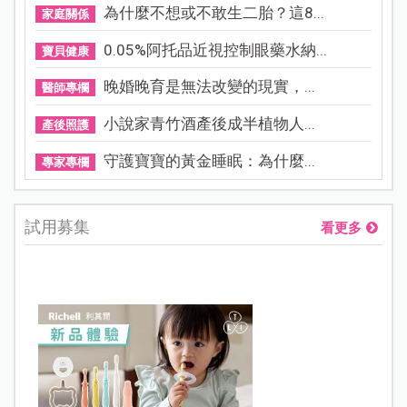
為什麼不想或不敢生二胎？這8...
家庭關係
0.05%阿托品近視控制眼藥水納...
寶貝健康
晚婚晚育是無法改變的現實，...
醫師專欄
小說家青竹酒產後成半植物人...
產後照護
守護寶寶的黃金睡眠：為什麼...
專家專欄
試用募集
看更多