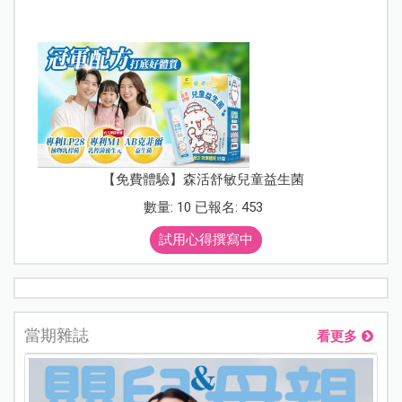
【免費體驗】森活舒敏兒童益生菌
數量: 10 已報名: 453
試用心得撰寫中
當期雜誌
看更多