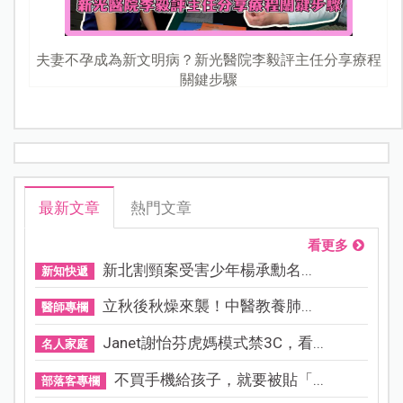
夫妻不孕成為新文明病？新光醫院李毅評主任分享療程
關鍵步驟
最新文章
熱門文章
看更多
新北割頸案受害少年楊承勳名...
新知快遞
立秋後秋燥來襲！中醫教養肺...
醫師專欄
Janet謝怡芬虎媽模式禁3C，看...
名人家庭
不買手機給孩子，就要被貼「...
部落客專欄