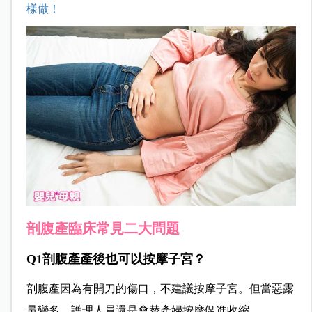
樣做！
剖腹產臨床常見二大問題
Q1剖腹產產後也可以按摩子宮？
剖腹產因為有開刀的傷口，不建議按摩子宮。但當惡露
量變多，護理人員還是會替產婦按摩促進收縮。