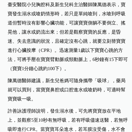
臺安醫院小兒胸腔科及新生兒科主治醫師陳萬德表示，寶
寶發生溺水或嗆奶情形時，若只是單純嗆到，水嗆到呼吸
道但暫時沒有影響心臟功能，可讓寶寶側躺不要倒立、搖
晃他，讓水或奶流出來；但若是觀察寶寶的反應，是昏
迷、失去意識的狀況，且確定沒有心跳，就要立刻替寶寶
進行心臟按摩（CPR）。迅速測量1歲以下寶寶心跳的方
法，可將手壓在寶寶臂動脈或頸動脈上，6秒鐘有15下即可
（寶寶1分鐘心跳約100下）。
陳萬德醫師建議，新生兒爸媽可隨身攜帶「吸球」，藥局
就可以買到，當寶寶鼻腔或口腔進水或嗆奶時，可適時幫
寶寶吸一吸。
許善詠護理師說明，發生溺水後，可先將寶寶放在平地
上，並觀察5至10秒有無呼吸，若有呼吸儘速送醫，若無呼
吸即進行CPR。當寶寶耳朵進水，若耳膜沒受傷，水不會