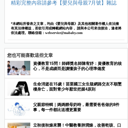
精彩完整內容請參考【嬰兒與母親7月號】
雜誌
*本網站所發表之文章，均由《嬰兒與母親》及其他相關著作權人依法擁
有其法律權益，若欲引用或轉載網站內容， 請與本公司來信接洽，違者將
依法處理。聯絡信箱：
webservice@mababy.com
您也可能喜歡這些文章
資優教育15問！師鐸獎名師陳宥妤：資優教育的核
心，不是成績而是讀懂孩子的心理準備度
生命消逝在15歲！苗栗國三女生疑網路交友不順墜
樓身亡，面對青少年厭世把握4原則
父親節特輯｜媽媽餵母奶時，最需要爸爸做的8件
事，每一件都比送禮更重要
立秋後秋燥來襲！中醫教養肺潤燥，改善乾咳、口