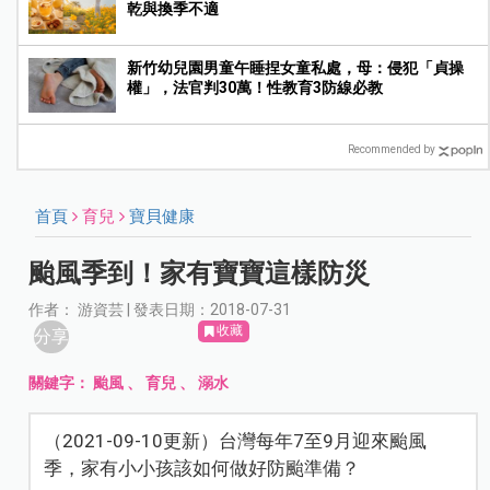
乾與換季不適
新竹幼兒園男童午睡捏女童私處，母：侵犯「貞操
權」，法官判30萬！性教育3防線必教
Recommended by
首頁
育兒
寶貝健康
颱風季到！家有寶寶這樣防災
作者： 游資芸 | 發表日期：2018-07-31
收藏
分享
關鍵字：
颱風
、
育兒
、
溺水
（2021-09-10更新）台灣每年7至9月迎來颱風
季，家有小小孩該如何做好防颱準備？